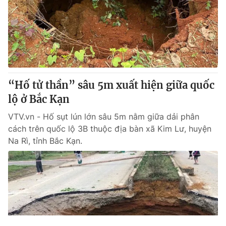
“Hố tử thần” sâu 5m xuất hiện giữa quốc
lộ ở Bắc Kạn
VTV.vn - Hố sụt lún lớn sâu 5m nằm giữa dải phân
cách trên quốc lộ 3B thuộc địa bàn xã Kim Lư, huyện
Na Rì, tỉnh Bắc Kạn.