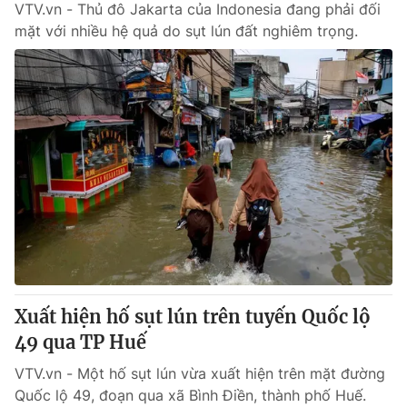
VTV.vn - Thủ đô Jakarta của Indonesia đang phải đối
mặt với nhiều hệ quả do sụt lún đất nghiêm trọng.
Xuất hiện hố sụt lún trên tuyến Quốc lộ
49 qua TP Huế
VTV.vn - Một hố sụt lún vừa xuất hiện trên mặt đường
Quốc lộ 49, đoạn qua xã Bình Điền, thành phố Huế.