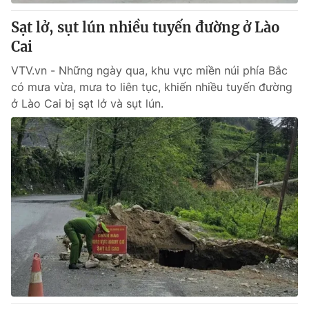
Giấy phép hoạt động báo in và báo điện tử số 483/GP-BTTTT
cấp ngày 29/12/2023
Sạt lở, sụt lún nhiều tuyến đường ở Lào
Tổng Biên tập:
Cai
Vũ Thanh Thủy
Phó Tổng Biên tập:
Nguyễn Thị Mỹ Hạnh, Phạm Quốc Thắng,
VTV.vn - Những ngày qua, khu vực miền núi phía Bắc
Nguyễn Trọng Ninh
có mưa vừa, mưa to liên tục, khiến nhiều tuyến đường
Tổng đài VTV:
024.38 355 931 - 024.38 355 932
ở Lào Cai bị sạt lở và sụt lún.
Ðiện thoại Thời báo VTV:
024.66 897 897
Email:
toasoan@vtv.vn
Liên hệ quảng cáo:
024-7300.7108