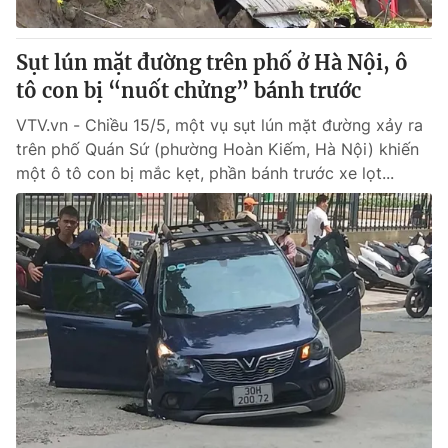
Thị trường 24h
Tấm lòng Việt
Sụt lún mặt đường trên phố ở Hà Nội, ô
VTV4
Vươn mình bằng AI
tô con bị “nuốt chửng” bánh trước
VTV.vn - Chiều 15/5, một vụ sụt lún mặt đường xảy ra
VTV9
VTV8
trên phố Quán Sứ (phường Hoàn Kiếm, Hà Nội) khiến
một ô tô con bị mắc kẹt, phần bánh trước xe lọt...
Liên hệ tòa soạn
English
THỜI BÁO VTV
Theo dõi báo trên
Cơ quan chủ quản:
Đài Truyền hình Việt Nam
Cơ quan báo chí:
Thời báo VTV