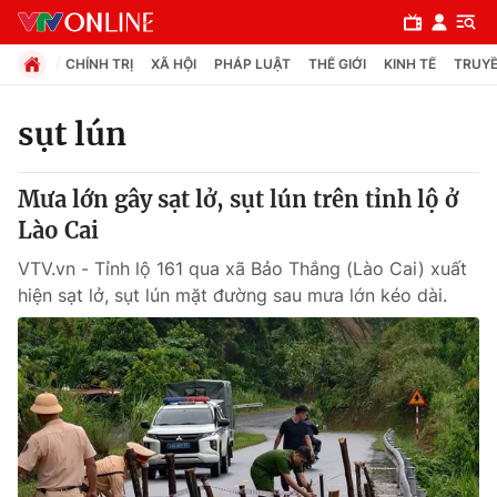
CHÍNH TRỊ
XÃ HỘI
PHÁP LUẬT
THẾ GIỚI
KINH TẾ
TRUYỀ
sụt lún
Chuyên mục
Mưa lớn gây sạt lở, sụt lún trên tỉnh lộ ở
Chính trị
Lào Cai
VTV.vn - Tỉnh lộ 161 qua xã Bảo Thắng (Lào Cai) xuất
Xã hội
hiện sạt lở, sụt lún mặt đường sau mưa lớn kéo dài.
Pháp luật
Y tế
Thế giới