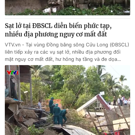
Giao lưu trực tuyến
Sản phẩm
Lịch phát sóng
Thị trường
Sạt lở tại ĐBSCL diễn biến phức tạp,
Tư vấn
nhiều địa phương nguy cơ mất đất
Chuyên mục khác
VTV.vn - Tại vùng Đồng bằng sông Cửu Long (ĐBSCL)
Emagazine
Podcast
liên tiếp xảy ra các vụ sạt lở, nhiều địa phương đối
mặt nguy cơ mất đất, hư hỏng hạ tầng và đe dọa...
Photo
Infographic
Video
Shorts video
VTV Money
VTV Thể thao
VTV Sức khoẻ
Bất động sản