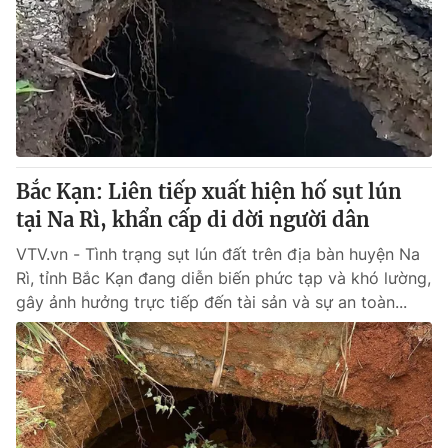
Bắc Kạn: Liên tiếp xuất hiện hố sụt lún
tại Na Rì, khẩn cấp di dời người dân
VTV.vn - Tình trạng sụt lún đất trên địa bàn huyện Na
Rì, tỉnh Bắc Kạn đang diễn biến phức tạp và khó lường,
gây ảnh hưởng trực tiếp đến tài sản và sự an toàn...