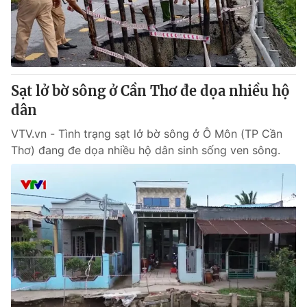
Tin tức
Kinh tế
Thế giới đó đây
Tài chính
Dữ liệu và đời sống
Câu chuyện quốc tế
Thị trường
Sạt lở bờ sông ở Cần Thơ đe dọa nhiều hộ
Truyền hình
dân
Góc doanh nghiệp
VTV.vn - Tình trạng sạt lở bờ sông ở Ô Môn (TP Cần
Phim VTV
Giải trí
Thơ) đang đe dọa nhiều hộ dân sinh sống ven sông.
Hậu trường
Điện ảnh
Đời sống
Nhân vật
Âm nhạc
Du lịch
Khán giả
Giáo dục
Sao
Làm đẹp
Giải sao mai
Tuyển sinh
Công nghệ
Chất lượng cuộc sống
Học trực tuyến
Hitech Công nghệ tương lai