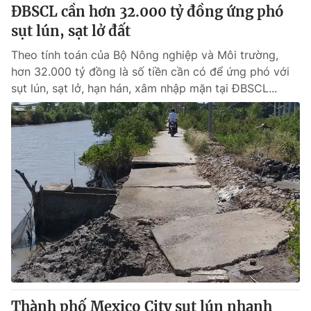
ĐBSCL cần hơn 32.000 tỷ đồng ứng phó
sụt lún, sạt lở đất
® Cấm sao chép dưới mọi hình thức nếu không có sự chấp
thuận bằng văn bản. Ghi rõ nguồn VTV.vn khi phát hành lại
Theo tính toán của Bộ Nông nghiệp và Môi trường,
thông tin từ website này.
hơn 32.000 tỷ đồng là số tiền cần có để ứng phó với
sụt lún, sạt lở, hạn hán, xâm nhập mặn tại ĐBSCL...
Thành phố Mexico City sụt lún nhanh