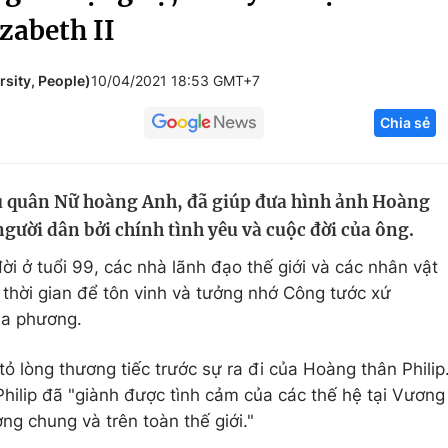
zabeth II
Góc ảnh
sity, People)
10/04/2021 18:53 GMT+7
Giáo dục
Công nghệ
Chia sẻ
Tuyển sinh
Hitech Công ng
Học trực tuyến
Sản phẩm
u quân Nữ hoàng Anh, đã giúp đưa hình ảnh Hoàng
g
Thị trường
người dân bởi chính tình yêu và cuộc đời của ông.
Tư vấn
ời ở tuổi 99, các nhà lãnh đạo thế giới và các nhân vật
thời gian để tôn vinh và tưởng nhớ Công tước xứ
ịa phương.
 lòng thương tiếc trước sự ra đi của Hoàng thân Philip
ilip đã "giành được tình cảm của các thế hệ tại Vương
ng chung và trên toàn thế giới."