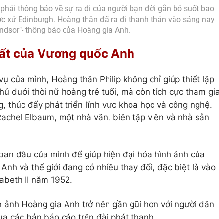
 phải thông báo về sự ra đi của người bạn đời gắn bó suốt bao
ớc xứ Edinburgh. Hoàng thân đã ra đi thanh thản vào sáng nay
indsor"- thông báo của Hoàng gia Anh.
nhất của Vương quốc Anh
ụ của mình, Hoàng thân Philip không chỉ giúp thiết lập
hủ dưới thời nữ hoàng trẻ tuổi, mà còn tích cực tham gi
, thúc đẩy phát triển lĩnh vực khoa học và công nghệ.
achel Elbaum, một nhà văn, biên tập viên và nhà sản
ban đầu của mình để giúp hiện đại hóa hình ảnh của
nh và thế giới đang có nhiều thay đổi, đặc biệt là vào
zabeth II năm 1952.
h ảnh Hoàng gia Anh trở nên gần gũi hơn với người dân
qua các bản báo cáo trên đài phát thanh.