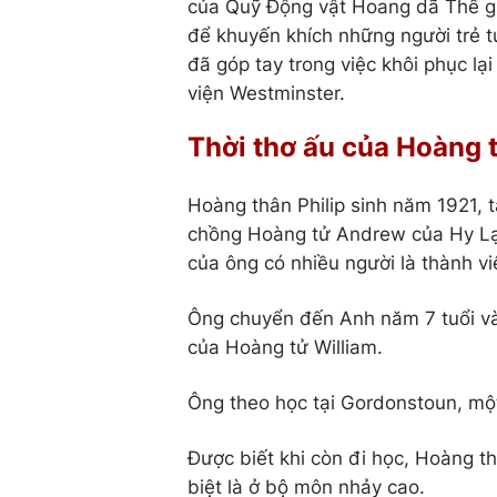
của Quỹ Động vật Hoang dã Thế gi
để khuyến khích những người trẻ tu
đã góp tay trong việc khôi phục lạ
viện Westminster.
Thời thơ ấu của Hoàng t
Hoàng thân Philip sinh năm 1921, 
chồng Hoàng tử Andrew của Hy Lạ
của ông có nhiều người là thành v
Ông chuyển đến Anh năm 7 tuổi và 
của Hoàng tử William.
Ông theo học tại Gordonstoun, một
Được biết khi còn đi học, Hoàng th
biệt là ở bộ môn nhảy cao.