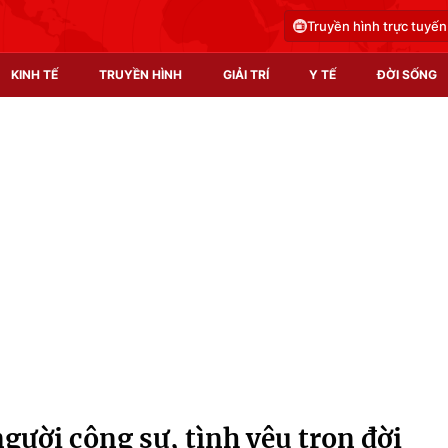
Truyền hình trực tuyến
KINH TẾ
TRUYỀN HÌNH
GIẢI TRÍ
Y TẾ
ĐỜI SỐNG
Pháp luật
Y tế
Truyền hình
Multimedia
Phim VTV
Video
Hậu trường
Shorts video
Nhân vật
Podcast
Khán giả
EMagazine
Giải sao mai
Photo
gười cộng sự, tình yêu trọn đời
Infographic