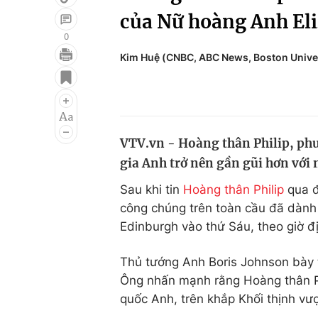
của Nữ hoàng Anh Eli
0
Kim Huệ (CNBC, ABC News, Boston Univer
Giải trí
Đời sống
Điện ảnh
Du lịch
Âm nhạc
Làm đẹp
VTV.vn - Hoàng thân Philip, ph
Sao
Chất lượng cuộc sốn
gia Anh trở nên gần gũi hơn với 
Sau khi tin
Hoàng thân Philip
qua đ
công chúng trên toàn cầu đã dành 
Edinburgh vào thứ Sáu, theo giờ đ
Thủ tướng Anh Boris Johnson bày tỏ
Ông nhấn mạnh rằng Hoàng thân Ph
quốc Anh, trên khắp Khối thịnh vượ