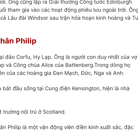
ới. Ông cũng lập ra Giải thưởng Công tước Edinburgh
ổi tham gia vào các hoạt động phiêu lưu ngoài trời. Ôn
i cả Lâu đài Windsor sau trận hỏa hoạn kinh hoàng và T
hân Philip
tại đảo Corfu, Hy Lạp. Ông là người con duy nhất của vợ
p và Công chúa Alice của Battenberg.Trong dòng họ
iên của các hoàng gia Đan Mạch, Đức, Nga và Anh.
bắt đầu sống tại Cung điện Kensington, hiện là nhà
 trường nội trú ở Scotland.
ân Philip là một vận động viên điền kinh xuất sắc, đặc