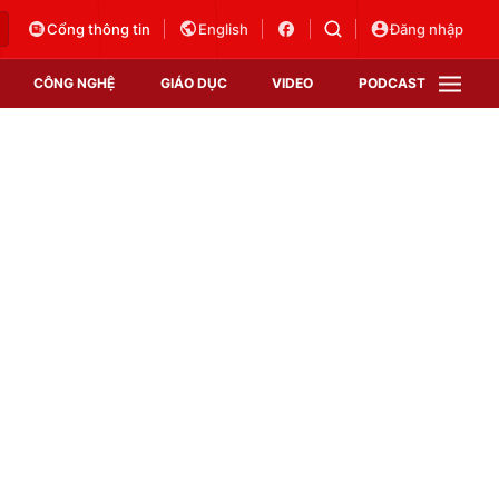
Cổng thông tin
English
Đăng nhập
CÔNG NGHỆ
GIÁO DỤC
VIDEO
PODCAST
VTV Money
VTV Thể thao
VTV Sức khoẻ
Bất động sản
Thị trường 24h
Tấm lòng Việt
Vươn mình bằng AI
VTV4
VTV8
VTV9
Lịch phát sóng
Giao lưu trực tuyến
Sự kiện