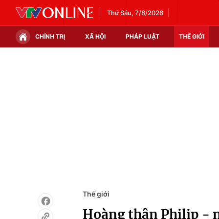
Thứ Sáu, 7/8/2026
CHÍNH TRỊ
XÃ HỘI
PHÁP LUẬT
THẾ GIỚI
Chính trị
Xã hội
Thế giới
Kinh tế
Tin tức
Tài chính
Thế giới đó đây
Thị trường
Câu chuyện quốc tế
Góc doanh nghiệp
Dữ liệu và đời sống
Thế giới
Hoàng thân Philip - n