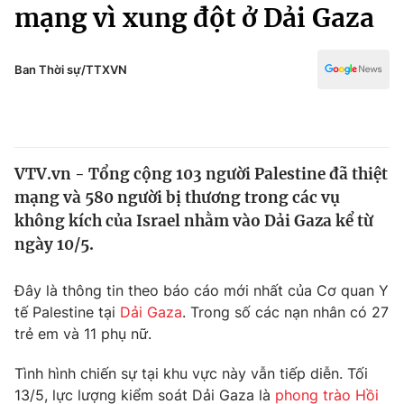
Chính trị
mạng vì xung đột ở Dải Gaza
Truyền hình
Văn hóa - Giải trí
Xã hội
Y tế
Ban Thời sự/TTXVN
Đời sống
Pháp luật
Công nghệ
Giáo dục
Y tế
VTV.vn - Tổng cộng 103 người Palestine đã thiệt
mạng và 580 người bị thương trong các vụ
Thế giới
không kích của Israel nhằm vào Dải Gaza kể từ
ngày 10/5.
Tin tức
Kinh tế
Thế giới đó đây
Đây là thông tin theo báo cáo mới nhất của Cơ quan Y
Tài chính
tế Palestine tại
Dải Gaza
. Trong số các nạn nhân có 27
Dữ liệu và đời sống
Câu chuyện quốc tế
trẻ em và 11 phụ nữ.
Thị trường
Truyền hình
Tình hình chiến sự tại khu vực này vẫn tiếp diễn. Tối
Góc doanh nghiệp
13/5, lực lượng kiểm soát Dải Gaza là
phong trào Hồi