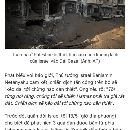
THỜI BÁO VTV
Tòa nhà ở Palestine bị thiệt hại sau cuộc không kích
Theo dõi báo trên
của Israel vào Dải Gaza. (Ảnh: AP)
Cơ quan chủ quản:
Đài Truyền hình Việt Nam
Phát biểu với báo giới, Thủ tướng Israel Benjamin
Cơ quan báo chí:
Thời báo VTV
Netanyahu cam kết, chiến dịch tấn công trên bộ sẽ
"kéo dài tới chừng nào cần thiết". Ông nêu rõ: "
Tôi
Giấy phép hoạt động báo in và báo điện tử số 483/GP-BTTTT
cấp ngày 29/12/2023
từng nói rằng, chúng tôi sẽ khiến Hamas phải trả giá rất
đắt. Chiến dịch sẽ kéo dài tới chừng nào cần thiết
".
Tổng Biên tập:
Vũ Thanh Thủy
Phó Tổng Biên tập:
Nguyễn Thị Mỹ Hạnh, Phạm Quốc Thắng,
Trước đó, quân đội Israel tối 13/5 (giờ địa phương)
Nguyễn Trọng Ninh
cho biết đã phát hiện 3 quả đạn được bắn từ phía
Tổng đài VTV:
024.38 355 931 - 024.38 355 932
Lebanon sang Israel. Hãng tin Sputnik dẫn thông báo