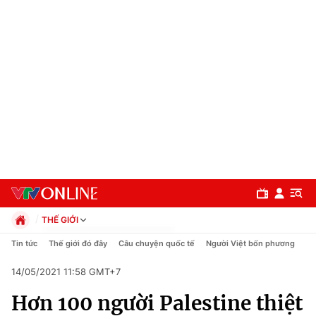
THẾ GIỚI
Chính trị
Tin tức
Thế giới đó đây
Câu chuyện quốc tế
Người Việt bốn phương
Xã hội
14/05/2021 11:58 GMT+7
Pháp luật
Chuyên mục
Kinh tế
Hơn 100 người Palestine thiệt
Thể thao