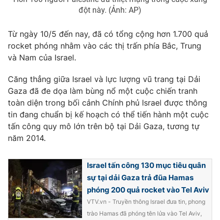
đột này. (Ảnh: AP)
Từ ngày 10/5 đến nay, đã có tổng cộng hơn 1.700 quả
rocket phóng nhằm vào các thị trấn phía Bắc, Trung
và Nam của Israel.
Căng thẳng giữa Israel và lực lượng vũ trang tại Dải
Gaza đã đe dọa làm bùng nổ một cuộc chiến tranh
toàn diện trong bối cảnh Chính phủ Israel được thông
tin đang chuẩn bị kế hoạch có thể tiến hành một cuộc
tấn công quy mô lớn trên bộ tại Dải Gaza, tương tự
năm 2014.
Israel tấn công 130 mục tiêu quân
sự tại dải Gaza trả đũa Hamas
phóng 200 quả rocket vào Tel Aviv
VTV.vn - Truyền thông Israel đưa tin, phong
trào Hamas đã phóng tên lửa vào Tel Aviv,