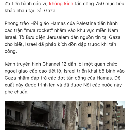
đã tiến hành các vụ
không kích
tấn công 750 mục tiêu
Photo
Infographic
khác nhau tại Dải Gaza.
Phong trào Hồi giáo Hamas của Palestine tiến hành
Video
Shorts video
các trận "mưa rocket" nhằm vào khu vực miền Nam
Israel. Tờ Bưu điện Jerusalem dẫn nguồn tin tại Gaza
VTV Money
VTV Thể thao
cho biết, Israel đã pháo kích dồn dập trước khi tấn
công.
VTV Sức khoẻ
Bất động sản
Kênh truyền hình Channel 12 dẫn lời một quan chức
ngoại giao cấp cao tiết lộ, Israel triển khai bộ binh vào
Thị trường 24h
Tấm lòng Việt
Gaza nhằm đáp trả các đợt tấn công của Hamas. Đề
xuất này được trình lên và đã được Nội các nước này
phê chuẩn.
VTV4
Vươn mình bằng AI
VTV9
VTV8
Liên hệ tòa soạn
English