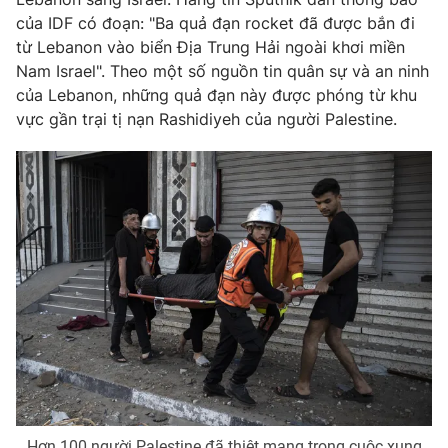
Ðiện thoại Thời báo VTV:
024.66 897 897
của IDF có đoạn: "Ba quả đạn rocket đã được bắn đi
Email:
toasoan@vtv.vn
từ Lebanon vào biển Địa Trung Hải ngoài khơi miền
Liên hệ quảng cáo:
024-7300.7108
Nam Israel". Theo một số nguồn tin quân sự và an ninh
của Lebanon, những quả đạn này được phóng từ khu
vực gần trại tị nạn Rashidiyeh của người Palestine.
® Cấm sao chép dưới mọi hình thức nếu không có sự chấp
thuận bằng văn bản. Ghi rõ nguồn VTV.vn khi phát hành lại
thông tin từ website này.
Hơn 100 người Palestine đã thiệt mạng trong cuộc xung