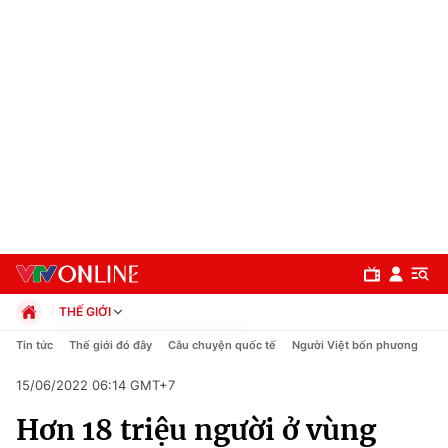
THẾ GIỚI
Chính trị
Tin tức
Thế giới đó đây
Câu chuyện quốc tế
Người Việt bốn phương
Xã hội
15/06/2022 06:14 GMT+7
Pháp luật
Chuyên mục
Kinh tế
Hơn 18 triệu người ở vùng
Thể thao