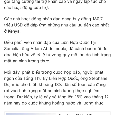
gọi tăng cường tài trợ khẩn cấp và ngay lập tức cho
Ðiện thoại Thời báo VTV:
024.66 897 897
các hoạt động cứu trợ.
Email:
toasoan@vtv.vn
Liên hệ quảng cáo:
024-7300.7108
Các nhà hoạt động nhân đạo đang huy động 180,7
triệu USD để đáp ứng những nhu cầu ưu tiên cao nhất
ở Kenya.
Điều phối viên nhân đạo của Liên Hợp Quốc tại
Somalia, ông Adam Abdelmoula, đã cảnh báo mối đe
dọa hiện hữu về tỷ lệ tử vong quy mô lớn do tình trạng
mất an ninh lương thực.
Mới đây, phát biểu trong cuộc họp báo, người phát
ngôn của Tổng Thư ký Liên Hợp Quốc, ông Stephane
Dujarric cho biết, khoảng 13% dân số toàn cầu đang
® Cấm sao chép dưới mọi hình thức nếu không có sự chấp
rơi vào tình trạng mất an ninh lương thực nghiêm
thuận bằng văn bản. Ghi rõ nguồn VTV.vn khi phát hành lại
trọng. Dự kiến, tỷ lệ này sẽ tăng lên 16% vào tháng 12
thông tin từ website này.
năm nay do cuộc khủng hoảng nước và lương thực.