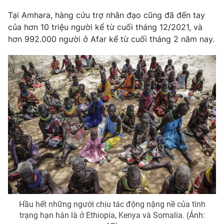
Tại Amhara, hàng cứu trợ nhân đạo cũng đã đến tay
Photo
Infographic
của hơn 10 triệu người kể từ cuối tháng 12/2021, và
hơn 992.000 người ở Afar kể từ cuối tháng 2 năm nay.
Video
Shorts video
VTV Money
VTV Thể thao
VTV Sức khoẻ
Bất động sản
Thị trường 24h
Tấm lòng Việt
VTV4
Vươn mình bằng AI
VTV9
VTV8
Hầu hết những người chịu tác động nặng nề của tình
trạng hạn hán là ở Ethiopia, Kenya và Somalia. (Ảnh:
Liên hệ tòa soạn
English