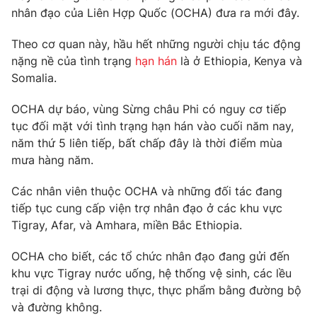
Phim VTV
nhân đạo của Liên Hợp Quốc (OCHA) đưa ra mới đây.
Giải trí
Hậu trường
Theo cơ quan này, hầu hết những người chịu tác động
Điện ảnh
Đời sống
Nhân vật
nặng nề của tình trạng
hạn hán
là ở Ethiopia, Kenya và
Âm nhạc
Somalia.
Du lịch
Khán giả
Giáo dục
Sao
OCHA dự báo, vùng Sừng châu Phi có nguy cơ tiếp
Làm đẹp
Giải sao mai
tục đối mặt với tình trạng hạn hán vào cuối năm nay,
Tuyển sinh
Công nghệ
Chất lượng cuộc sống
năm thứ 5 liên tiếp, bất chấp đây là thời điểm mùa
Học trực tuyến
mưa hàng năm.
Hitech Công nghệ tương lai
Giao lưu trực tuyến
Các nhân viên thuộc OCHA và những đối tác đang
Sản phẩm
tiếp tục cung cấp viện trợ nhân đạo ở các khu vực
Lịch phát sóng
Thị trường
Tigray, Afar, và Amhara, miền Bắc Ethiopia.
Tư vấn
OCHA cho biết, các tổ chức nhân đạo đang gửi đến
Chuyên mục khác
khu vực Tigray nước uống, hệ thống vệ sinh, các lều
trại di động và lương thực, thực phẩm bằng đường bộ
Emagazine
Podcast
và đường không.