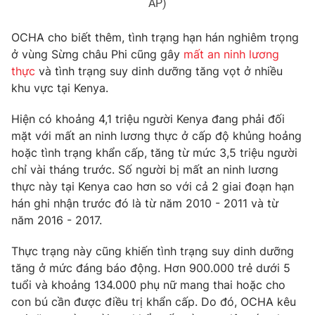
AP)
OCHA cho biết thêm, tình trạng hạn hán nghiêm trọng
ở vùng Sừng châu Phi cũng gây
mất an ninh lương
THỜI BÁO VTV
thực
và tình trạng suy dinh dưỡng tăng vọt ở nhiều
khu vực tại Kenya.
Hiện có khoảng 4,1 triệu người Kenya đang phải đối
Theo dõi báo trên
mặt với mất an ninh lương thực ở cấp độ khủng hoảng
hoặc tình trạng khẩn cấp, tăng từ mức 3,5 triệu người
chỉ vài tháng trước. Số người bị mất an ninh lương
Cơ quan chủ quản:
Đài Truyền hình Việt Nam
thực này tại Kenya cao hơn so với cả 2 giai đoạn hạn
Cơ quan báo chí:
Thời báo VTV
hán ghi nhận trước đó là từ năm 2010 - 2011 và từ
Giấy phép hoạt động báo in và báo điện tử số 483/GP-BTTTT
năm 2016 - 2017.
cấp ngày 29/12/2023
Tổng Biên tập:
Vũ Thanh Thủy
Thực trạng này cũng khiến tình trạng suy dinh dưỡng
tăng ở mức đáng báo động. Hơn 900.000 trẻ dưới 5
Phó Tổng Biên tập:
Nguyễn Thị Mỹ Hạnh, Phạm Quốc Thắng,
tuổi và khoảng 134.000 phụ nữ mang thai hoặc cho
Nguyễn Trọng Ninh
con bú cần được điều trị khẩn cấp. Do đó, OCHA kêu
Tổng đài VTV:
024.38 355 931 - 024.38 355 932