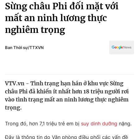
Chính trị
Sừng châu Phi đối mặt với
Truyền hình
mất an ninh lương thực
Văn hóa - Giải trí
Xã hội
Y tế
nghiêm trọng
Đời sống
Pháp luật
Công nghệ
Giáo dục
Ban Thời sự/TTXVN
Y tế
Thế giới
VTV.vn - Tình trạng hạn hán ở khu vực Sừng
Tin tức
châu Phi đã khiến ít nhất hơn 18 triệu người rơi
Kinh tế
Thế giới đó đây
vào tình trạng mất an ninh lương thực nghiêm
Tài chính
trọng.
Dữ liệu và đời sống
Câu chuyện quốc tế
Thị trường
Trong đó, hơn 7,1 triệu trẻ em bị
suy dinh dưỡng
nặng.
Truyền hình
Góc doanh nghiệp
Đây là thông tin do Văn phòng điều phối các vấn đề