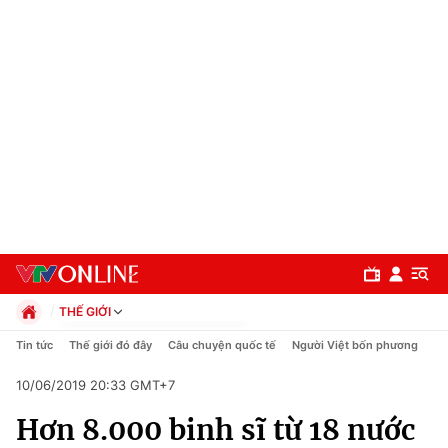
THẾ GIỚI
Chính trị
Tin tức
Thế giới đó đây
Câu chuyện quốc tế
Người Việt bốn phương
Xã hội
10/06/2019 20:33 GMT+7
Pháp luật
Chuyên mục
Kinh tế
Hơn 8.000 binh sĩ từ 18 nước
Thể thao