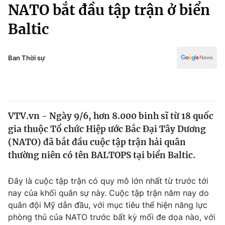
Chính trị
NATO bắt đầu tập trận ở biển
Truyền hình
Baltic
Văn hóa - Giải trí
Xã hội
Y tế
Đời sống
Ban Thời sự
Pháp luật
Công nghệ
Giáo dục
Y tế
VTV.vn - Ngày 9/6, hơn 8.000 binh sĩ từ 18 quốc
Thế giới
gia thuộc Tổ chức Hiệp ước Bắc Đại Tây Dương
Tin tức
(NATO) đã bắt đầu cuộc tập trận hải quân
Kinh tế
thường niên có tên BALTOPS tại biển Baltic.
Thế giới đó đây
Tài chính
Dữ liệu và đời sống
Câu chuyện quốc tế
Đây là cuộc tập trận có quy mô lớn nhất từ trước tới
Thị trường
nay của khối quân sự này. Cuộc tập trận năm nay do
quân đội Mỹ dẫn đầu, với mục tiêu thể hiện năng lực
Truyền hình
Góc doanh nghiệp
phòng thủ của NATO trước bất kỳ mối đe dọa nào, với