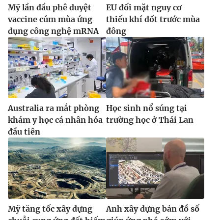
Mỹ lần đầu phê duyệt
EU đối mặt nguy cơ
vaccine cúm mùa ứng
thiếu khí đốt trước mùa
dụng công nghệ mRNA
đông
Australia ra mắt phòng
Học sinh nổ súng tại
khám y học cá nhân hóa
trường học ở Thái Lan
đầu tiên
Mỹ tăng tốc xây dựng
Anh xây dựng bản đồ số