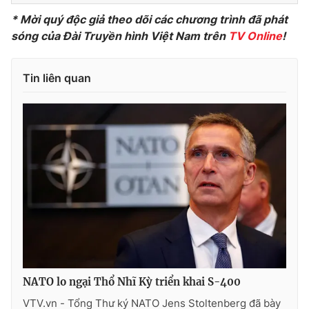
* Mời quý độc giả theo dõi các chương trình đã phát
Photo
Infographic
sóng của Đài Truyền hình Việt Nam trên
TV Online
!
Video
Shorts video
Tin liên quan
VTV Money
VTV Thể thao
VTV Sức khoẻ
Bất động sản
Thị trường 24h
Tấm lòng Việt
VTV4
Vươn mình bằng AI
VTV9
VTV8
NATO lo ngại Thổ Nhĩ Kỳ triển khai S-400
Liên hệ tòa soạn
English
VTV.vn - Tổng Thư ký NATO Jens Stoltenberg đã bày