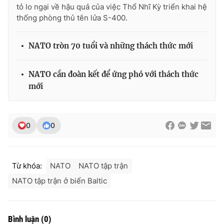
tỏ lo ngại về hậu quả của việc Thổ Nhĩ Kỳ triển khai hệ
thống phòng thủ tên lửa S-400.
NATO tròn 70 tuổi và những thách thức mới
THỜI BÁO VTV
NATO cần đoàn kết để ứng phó với thách thức
mới
Theo dõi báo trên
0
0
Cơ quan chủ quản:
Đài Truyền hình Việt Nam
Cơ quan báo chí:
Thời báo VTV
Giấy phép hoạt động báo in và báo điện tử số 483/GP-BTTTT
cấp ngày 29/12/2023
Từ khóa:
NATO
NATO tập trận
Tổng Biên tập:
Vũ Thanh Thủy
NATO tập trận ở biển Baltic
Phó Tổng Biên tập:
Nguyễn Thị Mỹ Hạnh, Phạm Quốc Thắng,
Nguyễn Trọng Ninh
Tổng đài VTV:
024.38 355 931 - 024.38 355 932
Bình luận
(
0
)