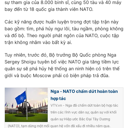
Phim VTV
sự tham gia của 8.000 binh sĩ, cùng 50 tàu và 40 máy
Giải trí
bay đến từ 18 quốc gia thành viên NATO.
Hậu trường
Điện ảnh
Các kỹ năng được huấn luyện trong đợt tập trận này
Đời sống
Nhân vật
bao gồm: tìm, phá hủy ngư lôi, tàu ngầm, phòng không
Âm nhạc
Du lịch
và đổ bộ. Theo người phát ngôn của NATO, cuộc tập
Khán giả
Giáo dục
Sao
trận không nhằm vào bất kỳ ai.
Làm đẹp
Giải sao mai
Tuyển sinh
Tuy nhiên, trước đó, Bộ trưởng Bộ Quốc phòng Nga
Công nghệ
Chất lượng cuộc sống
Sergey Shoigu tuyên bố việc NATO gia tăng tiềm lực
Học trực tuyến
Hitech Công nghệ tương lai
quân sự sẽ phá hủy hệ thống an ninh hiện có trên thế
Giao lưu trực tuyến
giới và buộc Moscow phải có biện pháp trả đũa.
Sản phẩm
Lịch phát sóng
Thị trường
Nga - NATO chấm dứt hoàn toàn
hợp tác
Tư vấn
VTV.vn - Nga đã chấm dứt toàn bộ hợp tác
Chuyên mục khác
trên các lĩnh vực dân sự, quân sự với khối
quân sự Hiệp ước Bắc Đại Tây Dương
Emagazine
Podcast
(NATO), tạm dừng một mối quan hệ vốn đã xấu đi nhiều năm qua.