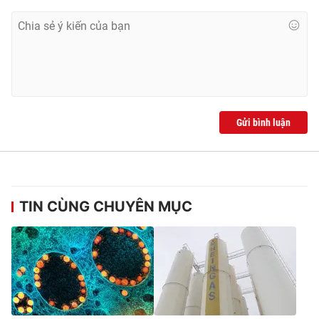
Ðiện thoại Thời báo VTV:
024.66 897 897
Email:
toasoan@vtv.vn
Liên hệ quảng cáo:
024-7300.7108
Gửi bình luận
TIN CÙNG CHUYÊN MỤC
® Cấm sao chép dưới mọi hình thức nếu không có sự chấp
thuận bằng văn bản. Ghi rõ nguồn VTV.vn khi phát hành lại
thông tin từ website này.