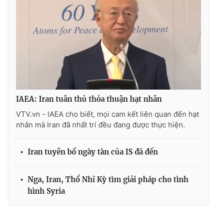
Photo
Infographic
Video
Shorts video
VTV Money
VTV Thể thao
IAEA: Iran tuân thủ thỏa thuận hạt nhân
VTV Sức khoẻ
Bất động sản
VTV.vn - IAEA cho biết, mọi cam kết liên quan đến hạt
nhân mà Iran đã nhất trí đều đang được thực hiện.
Thị trường 24h
Tấm lòng Việt
Iran tuyên bố ngày tàn của IS đã đến
VTV4
Vươn mình bằng AI
Nga, Iran, Thổ Nhĩ Kỳ tìm giải pháp cho tình
VTV9
VTV8
hình Syria
Liên hệ tòa soạn
English