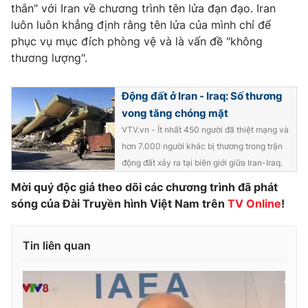
Phim VTV
thắn" với Iran về chương trình tên lửa đạn đạo. Iran
Giải trí
luôn luôn khẳng định rằng tên lửa của mình chỉ để
Hậu trường
phục vụ mục đích phòng vệ và là vấn đề "không
Điện ảnh
Đời sống
thương lượng".
Nhân vật
Âm nhạc
Du lịch
Khán giả
Giáo dục
Động đất ở Iran - Iraq: Số thương
Sao
Làm đẹp
Giải sao mai
vong tăng chóng mặt
Tuyển sinh
VTV.vn - Ít nhất 450 người đã thiệt mạng và
Công nghệ
Chất lượng cuộc sống
hơn 7.000 người khác bị thương trong trận
Học trực tuyến
Hitech Công nghệ tương lai
động đất xảy ra tại biên giới giữa Iran-Iraq.
Giao lưu trực tuyến
Mời quý độc giả theo dõi các chương trình đã phát
Sản phẩm
sóng của Đài Truyền hình Việt Nam trên
TV Online
!
Lịch phát sóng
Thị trường
Tư vấn
Tin liên quan
Chuyên mục khác
Emagazine
Podcast