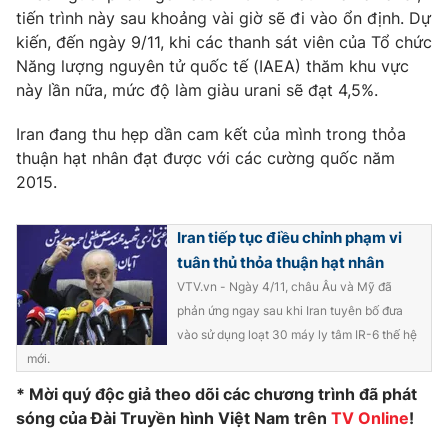
Phim VTV
tiến trình này sau khoảng vài giờ sẽ đi vào ổn định. Dự
Giải trí
kiến, đến ngày 9/11, khi các thanh sát viên của Tổ chức
Hậu trường
Điện ảnh
Năng lượng nguyên tử quốc tế (IAEA) thăm khu vực
Đời sống
Nhân vật
này lần nữa, mức độ làm giàu urani sẽ đạt 4,5%.
Âm nhạc
Du lịch
Khán giả
Iran đang thu hẹp dần cam kết của mình trong thỏa
Giáo dục
Sao
thuận hạt nhân đạt được với các cường quốc năm
Làm đẹp
Giải sao mai
Tuyển sinh
2015.
Công nghệ
Chất lượng cuộc sống
Học trực tuyến
Hitech Công nghệ tương lai
Iran tiếp tục điều chỉnh phạm vi
Giao lưu trực tuyến
tuân thủ thỏa thuận hạt nhân
Sản phẩm
VTV.vn - Ngày 4/11, châu Âu và Mỹ đã
Lịch phát sóng
phản ứng ngay sau khi Iran tuyên bố đưa
Thị trường
vào sử dụng loạt 30 máy ly tâm IR-6 thế hệ
Tư vấn
mới.
Chuyên mục khác
* Mời quý độc giả theo dõi các chương trình đã phát
sóng của Đài Truyền hình Việt Nam trên
TV Online
!
Emagazine
Podcast