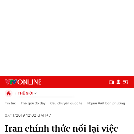
THẾ GIỚI
Chính trị
Tin tức
Thế giới đó đây
Câu chuyện quốc tế
Người Việt bốn phương
Xã hội
07/11/2019 12:02 GMT+7
Pháp luật
Chuyên mục
Kinh tế
Iran chính thức nối lại việc
Thể thao