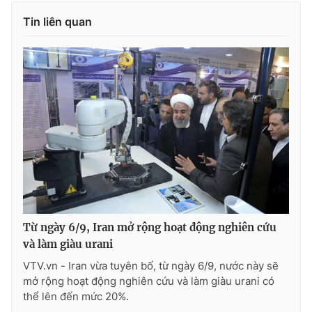
Tin liên quan
Photo
Infographic
Video
Shorts video
VTV Money
VTV Thể thao
VTV Sức khoẻ
Bất động sản
Thị trường 24h
Tấm lòng Việt
VTV4
Vươn mình bằng AI
Từ ngày 6/9, Iran mở rộng hoạt động nghiên cứu
và làm giàu urani
VTV9
VTV8
VTV.vn - Iran vừa tuyên bố, từ ngày 6/9, nước này sẽ
mở rộng hoạt động nghiên cứu và làm giàu urani có
thể lên đến mức 20%.
Liên hệ tòa soạn
English