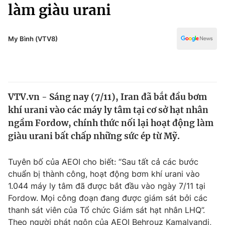
Chính trị
làm giàu urani
Truyền hình
Văn hóa - Giải trí
Xã hội
Y tế
My Bình (VTV8)
Đời sống
Pháp luật
Công nghệ
Giáo dục
Y tế
VTV.vn - Sáng nay (7/11), Iran đã bắt đầu bơm
khí urani vào các máy ly tâm tại cơ sở hạt nhân
Thế giới
ngầm Fordow, chính thức nối lại hoạt động làm
giàu urani bất chấp những sức ép từ Mỹ.
Tin tức
Kinh tế
Thế giới đó đây
Tuyên bố của AEOI cho biết: “Sau tất cả các bước
Tài chính
chuẩn bị thành công, hoạt động bơm khí urani vào
Dữ liệu và đời sống
Câu chuyện quốc tế
1.044 máy ly tâm đã được bắt đầu vào ngày 7/11 tại
Thị trường
Fordow. Mọi công đoạn đang được giám sát bởi các
Truyền hình
Góc doanh nghiệp
thanh sát viên của Tổ chức Giám sát hạt nhân LHQ”.
Theo người phát ngôn của AEOI Behrouz Kamalvandi,