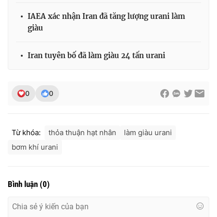
IAEA xác nhận Iran đã tăng lượng urani làm
giàu
THỜI BÁO VTV
Iran tuyên bố đã làm giàu 24 tấn urani
Theo dõi báo trên
0
0
Cơ quan chủ quản:
Đài Truyền hình Việt Nam
Từ khóa:
thỏa thuận hạt nhân
làm giàu urani
Cơ quan báo chí:
Thời báo VTV
bơm khí urani
Giấy phép hoạt động báo in và báo điện tử số 483/GP-BTTTT
cấp ngày 29/12/2023
Tổng Biên tập:
Vũ Thanh Thủy
Bình luận
(
0
)
Phó Tổng Biên tập:
Nguyễn Thị Mỹ Hạnh, Phạm Quốc Thắng,
Nguyễn Trọng Ninh
Tổng đài VTV:
024.38 355 931 - 024.38 355 932