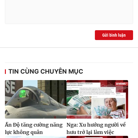
Ðiện thoại Thời báo VTV:
024.66 897 897
Email:
toasoan@vtv.vn
Liên hệ quảng cáo:
024-7300.7108
Gửi bình luận
TIN CÙNG CHUYÊN MỤC
® Cấm sao chép dưới mọi hình thức nếu không có sự chấp
thuận bằng văn bản. Ghi rõ nguồn VTV.vn khi phát hành lại
thông tin từ website này.
Ấn Độ tăng cường năng
Nga: Xu hướng người về
lực không quân
hưu trở lại làm việc