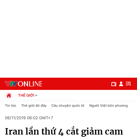
THẾ GIỚI
Chính trị
Tin tức
Thế giới đó đây
Câu chuyện quốc tế
Người Việt bốn phương
Xã hội
06/11/2019 06:02 GMT+7
Pháp luật
Chuyên mục
Kinh tế
Iran lần thứ 4 cắt giảm cam
Thể thao