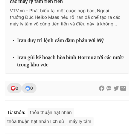
các máy ly tâm tiên tiến
VTV.vn - Phát biểu tại một cuộc họp báo, Ngoại
trưởng Đức Heiko Maas nêu rõ Iran đã chế tạo ra các
máy ly tâm vô cùng tiên tiến và điều này là không...
THỜI BÁO VTV
Iran duy trì lệnh cấm đàm phán với Mỹ
Theo dõi báo trên
Iran gửi kế hoạch hòa bình Hormuz tới các nước
trong khu vực
Cơ quan chủ quản:
Đài Truyền hình Việt Nam
Cơ quan báo chí:
Thời báo VTV
0
0
Giấy phép hoạt động báo in và báo điện tử số 483/GP-BTTTT
cấp ngày 29/12/2023
Tổng Biên tập:
Vũ Thanh Thủy
Từ khóa:
thỏa thuận hạt nhân
Phó Tổng Biên tập:
Nguyễn Thị Mỹ Hạnh, Phạm Quốc Thắng,
Nguyễn Trọng Ninh
thỏa thuận hạt nhân lịch sử
máy ly tâm
Tổng đài VTV:
024.38 355 931 - 024.38 355 932