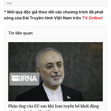
mới.
Photo
Infographic
* Mời quý độc giả theo dõi các chương trình đã phát
sóng của Đài Truyền hình Việt Nam trên
TV Online
!
Video
Shorts video
Tin liên quan
VTV Money
VTV Thể thao
VTV Sức khoẻ
Bất động sản
Thị trường 24h
Tấm lòng Việt
VTV4
Vươn mình bằng AI
VTV9
VTV8
Phản ứng của EU sau khi Iran tuyên bố khởi động
Liên hệ tòa soạn
English