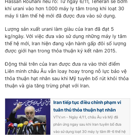
Hassan Rouhani nêu rõ: Từ ngày 6/11, Teheran sẽ bơm
Phim VTV
Giải trí
khí urani vào hơn 1.000 máy ly tâm trong khi loạt 30
Hậu trường
máy li tâm thế hệ mới đã được đưa vào sử dụng.
Điện ảnh
Đời sống
Nhân vật
Lượng sản xuất urani làm giàu của Iran đã đạt 5
Âm nhạc
kg/ngày. Với việc đưa vào sử dụng những máy ly tâm
Du lịch
Khán giả
Giáo dục
Sao
thế hệ mới, Iran hiện đang vận hành gấp đôi số lượng
Làm đẹp
Giải sao mai
được giới hạn trong thỏa thuận ký kết năm 2015.
Tuyển sinh
Công nghệ
Chất lượng cuộc sống
Động thái trên của Iran được đưa ra vào thời điểm
Học trực tuyến
Liên minh châu Âu vẫn loay hoay trong nỗ lực bảo vệ
Hitech Công nghệ tương lai
Giao lưu trực tuyến
thỏa thuận hạt nhân sau khi Mỹ tuyên bố rút khỏi thỏa
Sản phẩm
thuận và gia tăng trừng phạt với Iran.
Lịch phát sóng
Thị trường
Iran tiếp tục điều chỉnh phạm vi
Tư vấn
tuân thủ thỏa thuận hạt nhân
Chuyên mục khác
VTV.vn - Ngày 4/11, châu Âu và Mỹ đã
phản ứng ngay sau khi Iran tuyên bố đưa
Emagazine
Podcast
vào sử dụng loạt 30 máy ly tâm IR-6 thế hệ