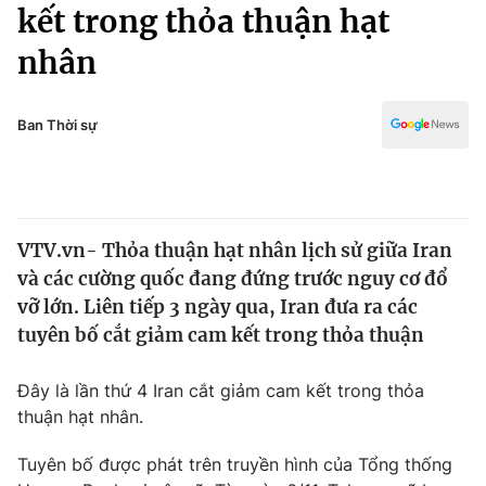
Chính trị
kết trong thỏa thuận hạt
Truyền hình
nhân
Văn hóa - Giải trí
Xã hội
Y tế
Đời sống
Ban Thời sự
Pháp luật
Công nghệ
Giáo dục
Y tế
VTV.vn- Thỏa thuận hạt nhân lịch sử giữa Iran
Thế giới
và các cường quốc đang đứng trước nguy cơ đổ
Tin tức
vỡ lớn. Liên tiếp 3 ngày qua, Iran đưa ra các
Kinh tế
tuyên bố cắt giảm cam kết trong thỏa thuận
Thế giới đó đây
Tài chính
Dữ liệu và đời sống
Câu chuyện quốc tế
Đây là lần thứ 4 Iran cắt giảm cam kết trong thỏa
Thị trường
thuận hạt nhân.
Truyền hình
Góc doanh nghiệp
Tuyên bố được phát trên truyền hình của Tổng thống