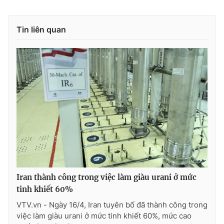
Photo
Infographic
Tin liên quan
Video
Shorts video
VTV Money
VTV Thể thao
VTV Sức khoẻ
Bất động sản
Thị trường 24h
Tấm lòng Việt
VTV4
Vươn mình bằng AI
Iran thành công trong việc làm giàu urani ở mức
tinh khiết 60%
VTV9
VTV8
VTV.vn - Ngày 16/4, Iran tuyên bố đã thành công trong
việc làm giàu urani ở mức tinh khiết 60%, mức cao
Liên hệ tòa soạn
English