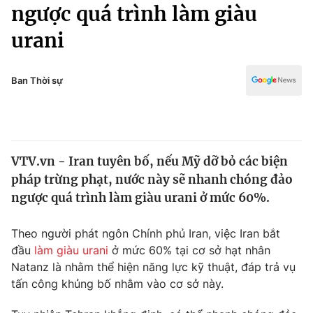
Chính trị
ngược quá trình làm giàu
Truyền hình
urani
Văn hóa - Giải trí
Xã hội
Y tế
Đời sống
Ban Thời sự
Pháp luật
Công nghệ
Giáo dục
Y tế
VTV.vn - Iran tuyên bố, nếu Mỹ dỡ bỏ các biện
Thế giới
pháp trừng phạt, nước này sẽ nhanh chóng đảo
Tin tức
ngược quá trình làm giàu urani ở mức 60%.
Kinh tế
Thế giới đó đây
Theo người phát ngôn Chính phủ Iran, việc Iran bắt
Tài chính
Dữ liệu và đời sống
đầu
làm giàu urani
ở mức 60% tại cơ sở hạt nhân
Câu chuyện quốc tế
Thị trường
Natanz là nhằm thể hiện năng lực kỹ thuật, đáp trả vụ
tấn công khủng bố nhằm vào cơ sở này.
Truyền hình
Góc doanh nghiệp