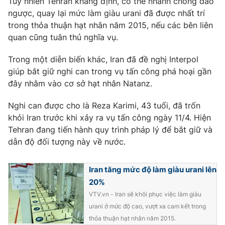
Tuy nhiên Tehran khẳng định, có thể nhanh chóng đảo
Phim VTV
Giải trí
ngược, quay lại mức làm giàu urani đã được nhất trí
Hậu trường
trong thỏa thuận hạt nhân năm 2015, nếu các bên liên
Điện ảnh
quan cũng tuân thủ nghĩa vụ.
Đời sống
Nhân vật
Âm nhạc
Trong một diễn biến khác, Iran đã đề nghị Interpol
Du lịch
Khán giả
Giáo dục
giúp bắt giữ nghi can trong vụ tấn công phá hoại gần
Sao
Làm đẹp
Giải sao mai
đây nhằm vào cơ sở hạt nhân Natanz.
Tuyển sinh
Công nghệ
Chất lượng cuộc sống
Nghi can được cho là Reza Karimi, 43 tuổi, đã trốn
Học trực tuyến
khỏi Iran trước khi xảy ra vụ tấn công ngày 11/4. Hiện
Hitech Công nghệ tương lai
Giao lưu trực tuyến
Tehran đang tiến hành quy trình pháp lý để bắt giữ và
Sản phẩm
dẫn độ đối tượng này về nước.
Lịch phát sóng
Thị trường
Iran tăng mức độ làm giàu urani lên
Tư vấn
20%
Chuyên mục khác
VTV.vn - Iran sẽ khôi phục việc làm giàu
urani ở mức độ cao, vượt xa cam kết trong
Emagazine
Podcast
thỏa thuận hạt nhân năm 2015.