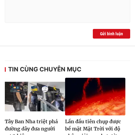
Ðiện thoại Thời báo VTV:
024.66 897 897
Email:
toasoan@vtv.vn
Liên hệ quảng cáo:
024-7300.7108
Gửi bình luận
TIN CÙNG CHUYÊN MỤC
® Cấm sao chép dưới mọi hình thức nếu không có sự chấp
thuận bằng văn bản. Ghi rõ nguồn VTV.vn khi phát hành lại
thông tin từ website này.
Tây Ban Nha triệt phá
Lần đầu tiên chụp được
đường dây đưa người
bề mặt Mặt Trời với độ