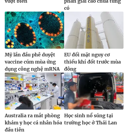
vượt biên
phân giải cao chưa từng
có
Mỹ lần đầu phê duyệt
EU đối mặt nguy cơ
vaccine cúm mùa ứng
thiếu khí đốt trước mùa
dụng công nghệ mRNA
đông
Australia ra mắt phòng
Học sinh nổ súng tại
khám y học cá nhân hóa
trường học ở Thái Lan
đầu tiên