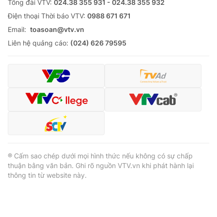
Tổng đài VTV:
024.38 355 931 - 024.38 355 932
Ðiện thoại Thời báo VTV:
0988 671 671
Email:
toasoan@vtv.vn
Liên hệ quảng cáo:
(024) 626 79595
® Cấm sao chép dưới mọi hình thức nếu không có sự chấp
thuận bằng văn bản. Ghi rõ nguồn VTV.vn khi phát hành lại
thông tin từ website này.