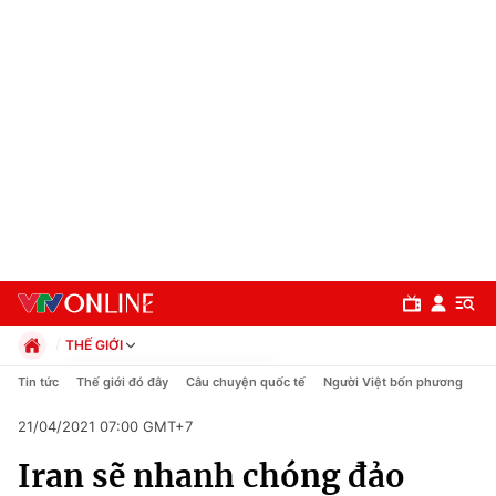
THẾ GIỚI
Chính trị
Tin tức
Thế giới đó đây
Câu chuyện quốc tế
Người Việt bốn phương
Xã hội
21/04/2021 07:00 GMT+7
Pháp luật
Chuyên mục
Kinh tế
Iran sẽ nhanh chóng đảo
Thể thao