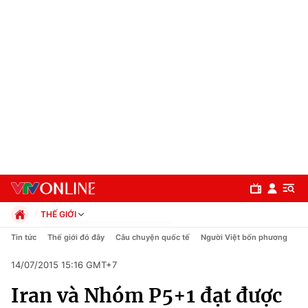
THẾ GIỚI
Chính trị
Tin tức
Thế giới đó đây
Câu chuyện quốc tế
Người Việt bốn phương
Xã hội
14/07/2015 15:16 GMT+7
Pháp luật
Chuyên mục
Kinh tế
Iran và Nhóm P5+1 đạt được
Thể thao