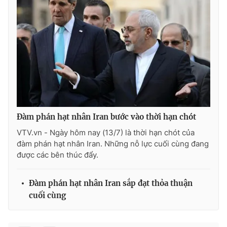
Photo
Infographic
Video
Shorts video
VTV Money
VTV Thể thao
VTV Sức khoẻ
Bất động sản
Đàm phán hạt nhân Iran bước vào thời hạn chót
VTV.vn - Ngày hôm nay (13/7) là thời hạn chót của
Thị trường 24h
Tấm lòng Việt
đàm phán hạt nhân Iran. Những nỗ lực cuối cùng đang
được các bên thúc đẩy.
VTV4
Vươn mình bằng AI
Đàm phán hạt nhân Iran sắp đạt thỏa thuận
VTV9
VTV8
cuối cùng
Liên hệ tòa soạn
English