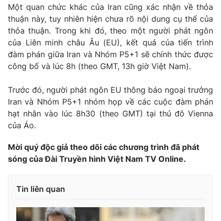
Phim VTV
Một quan chức khác của Iran cũng xác nhận về thỏa
Giải trí
thuận này, tuy nhiên hiện chưa rõ nội dung cụ thể của
Hậu trường
thỏa thuận. Trong khi đó, theo một người phát ngôn
Điện ảnh
Đời sống
Nhân vật
của Liên minh châu Âu (EU), kết quả của tiến trình
Âm nhạc
đàm phán giữa Iran và Nhóm P5+1 sẽ chính thức được
Du lịch
Khán giả
công bố và lúc 8h (theo GMT, 13h giờ Việt Nam).
Giáo dục
Sao
Làm đẹp
Giải sao mai
Tuyển sinh
Trước đó, người phát ngôn EU thông báo ngoại trưởng
Công nghệ
Chất lượng cuộc sống
Iran và Nhóm P5+1 nhóm họp về các cuộc đàm phán
Học trực tuyến
hạt nhân vào lúc 8h30 (theo GMT) tại thủ đô Vienna
Hitech Công nghệ tương lai
Giao lưu trực tuyến
của Áo.
Sản phẩm
Mời quý độc giả theo dõi các chương trình đã phát
Lịch phát sóng
Thị trường
sóng của Đài Truyền hình Việt Nam TV Online.
Tư vấn
Tin liên quan
Chuyên mục khác
Emagazine
Podcast