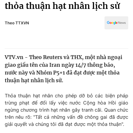
Chính trị
thỏa thuận hạt nhân lịch sử
Truyền hình
Văn hóa - Giải trí
Xã hội
Y tế
Theo TTXVN
Đời sống
Pháp luật
Công nghệ
Giáo dục
Y tế
VTV.vn - Theo Reuters và THX, một nhà ngoại
giao giấu tên của Iran ngày 14/7 thông báo,
Thế giới
nước này và Nhóm P5+1 đã đạt được một thỏa
thuận hạt nhân lịch sử.
Tin tức
Kinh tế
Thế giới đó đây
Thỏa thuận hạt nhân cho phép dỡ bỏ các biện pháp
Tài chính
trừng phạt để đổi lấy việc nước Cộng hòa Hồi giáo
Dữ liệu và đời sống
Câu chuyện quốc tế
ngừng chương trình hạt nhân gây tranh cãi. Quan chức
Thị trường
trên nêu rõ: "Tất cả những vấn đề chông gai đã được
Truyền hình
Góc doanh nghiệp
giải quyết và chúng tôi đã đạt được một thỏa thuận".