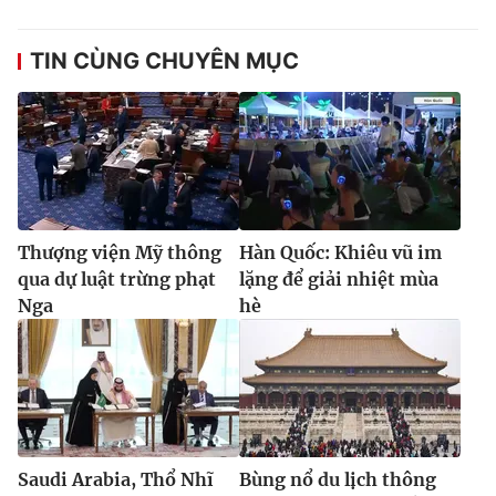
Ðiện thoại Thời báo VTV:
024.66 897 897
Email:
toasoan@vtv.vn
TIN CÙNG CHUYÊN MỤC
Liên hệ quảng cáo:
024-7300.7108
Thượng viện Mỹ thông
Hàn Quốc: Khiêu vũ im
qua dự luật trừng phạt
lặng để giải nhiệt mùa
Nga
hè
® Cấm sao chép dưới mọi hình thức nếu không có sự chấp
thuận bằng văn bản. Ghi rõ nguồn VTV.vn khi phát hành lại
thông tin từ website này.
Saudi Arabia, Thổ Nhĩ
Bùng nổ du lịch thông