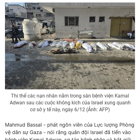
Photo
Infographic
Video
Shorts video
VTV Money
VTV Thể thao
VTV Sức khoẻ
Bất động sản
Thị trường 24h
Tấm lòng Việt
Thi thể các nạn nhân nằm trong sân bệnh viện Kamal
VTV4
Vươn mình bằng AI
Adwan sau các cuộc không kích của Israel xung quanh
cơ sở y tế này, ngày 6/12 (Ảnh: AFP)
VTV9
VTV8
Mahmud Bassal - phát ngôn viên của Lực lượng Phòng
vệ dân sự Gaza - nói rằng quân đội Israel đã tiến vào
Liên hệ tòa soạn
English
bệnh viện Kamal Adwan, sơ tán bệnh nhân và bắt giữ