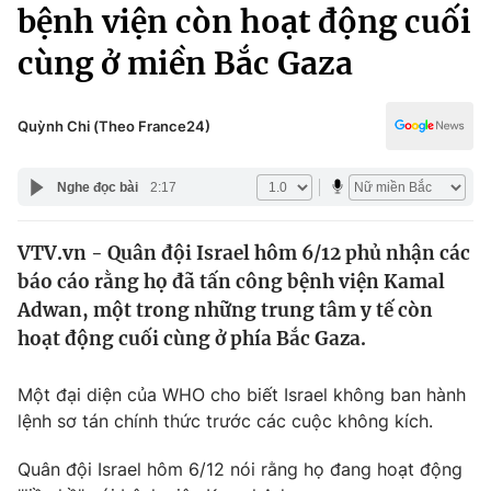
Chính trị
bệnh viện còn hoạt động cuối
Truyền hình
cùng ở miền Bắc Gaza
Văn hóa - Giải trí
Xã hội
Y tế
Đời sống
Quỳnh Chi (Theo France24)
Pháp luật
Công nghệ
Giáo dục
Nghe đọc bài
2:17
Y tế
VTV.vn - Quân đội Israel hôm 6/12 phủ nhận các
Thế giới
báo cáo rằng họ đã tấn công bệnh viện Kamal
Tin tức
Adwan, một trong những trung tâm y tế còn
Kinh tế
hoạt động cuối cùng ở phía Bắc Gaza.
Thế giới đó đây
Tài chính
Dữ liệu và đời sống
Câu chuyện quốc tế
Một đại diện của WHO cho biết Israel không ban hành
Thị trường
lệnh sơ tán chính thức trước các cuộc không kích.
Truyền hình
Góc doanh nghiệp
Quân đội Israel hôm 6/12 nói rằng họ đang hoạt động