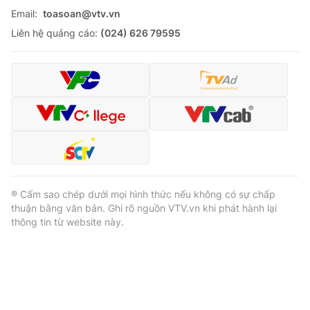
Email:
toasoan@vtv.vn
Liên hệ quảng cáo:
(024) 626 79595
® Cấm sao chép dưới mọi hình thức nếu không có sự chấp
thuận bằng văn bản. Ghi rõ nguồn VTV.vn khi phát hành lại
thông tin từ website này.