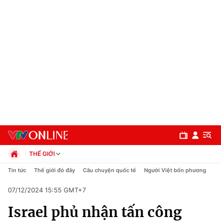
THẾ GIỚI
Chính trị
Tin tức
Thế giới đó đây
Câu chuyện quốc tế
Người Việt bốn phương
Xã hội
07/12/2024 15:55 GMT+7
Pháp luật
Chuyên mục
Kinh tế
Israel phủ nhận tấn công
Thể thao