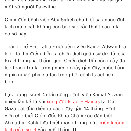
một số người Palestine.
Giám đốc bệnh viện Abu Safieh cho biết sau cuộc đột
kích mới nhất, không còn bác sĩ phẫu thuật nào ở lại
THỜI BÁO VTV
cơ sở này.
Thành phố Beit Lahia - nơi bệnh viện Kamal Adwan tọa
lạc - là địa điểm diễn ra chiến dịch quân sự dữ dội của
Theo dõi báo trên
Israel trong hai tháng qua. Chiến dịch tấn công này đã
leo thang trở lại trong những ngày gần đây, buộc hàng
Cơ quan chủ quản:
Đài Truyền hình Việt Nam
nghìn người phải sơ tán trong bối cảnh Israel ném
bom.
Cơ quan báo chí:
Thời báo VTV
Giấy phép hoạt động báo in và báo điện tử số 483/GP-BTTTT
Lực lượng Israel đã tấn công bệnh viện Kamal Adwan
cấp ngày 29/12/2023
nhiều lần kể từ khi
xung đột Israel - Hamas
tại Dải
Tổng Biên tập:
Vũ Thanh Thủy
Gaza bắt đầu diễn ra cách đây gần 14 tháng. Bệnh
Phó Tổng Biên tập:
Nguyễn Thị Mỹ Hạnh, Phạm Quốc Thắng,
viện cho biết Giám đốc Khoa Chăm sóc đặc biệt
Nguyễn Trọng Ninh
Ahmad al-Kahlut đã thiệt mạng trong một
cuộc không
Tổng đài VTV:
024.38 355 931 - 024.38 355 932
kích của Israel
vào cuối tháng 11.