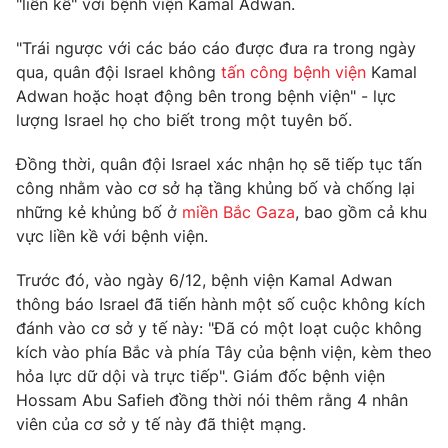
"liền kề" với bệnh viện Kamal Adwan.
Phim VTV
Giải trí
Hậu trường
"Trái ngược với các báo cáo được đưa ra trong ngày
Điện ảnh
qua, quân đội Israel không
tấn công bệnh viện
Kamal
Đời sống
Nhân vật
Adwan hoặc hoạt động bên trong bệnh viện" - lực
Âm nhạc
lượng Israel họ cho biết trong một tuyên bố.
Du lịch
Khán giả
Giáo dục
Sao
Làm đẹp
Đồng thời, quân đội Israel xác nhận họ sẽ tiếp tục tấn
Giải sao mai
Tuyển sinh
công nhằm vào cơ sở hạ tầng khủng bố và chống lại
Công nghệ
Chất lượng cuộc sống
những kẻ khủng bố ở
miền Bắc Gaza
, bao gồm cả khu
Học trực tuyến
vực liền kề với bệnh viện.
Hitech Công nghệ tương lai
Giao lưu trực tuyến
Sản phẩm
Trước đó, vào ngày 6/12, bệnh viện Kamal Adwan
thông báo Israel đã tiến hành một số cuộc không kích
Lịch phát sóng
Thị trường
đánh vào cơ sở y tế này: "Đã có một loạt cuộc không
kích vào phía Bắc và phía Tây của bệnh viện, kèm theo
Tư vấn
hỏa lực dữ dội và trực tiếp". Giám đốc bệnh viện
Chuyên mục khác
Hossam Abu Safieh đồng thời nói thêm rằng 4 nhân
Emagazine
Podcast
viên của cơ sở y tế này đã thiệt mạng.