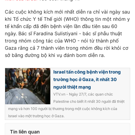
Ðiện thoại Thời báo VTV:
024.66 897 897
Các cuộc không kích mới nhất diễn ra chỉ vài ngày sau
Email:
toasoan@vtv.vn
khi Tổ chức Y tế Thế giới (WHO) thông tin một nhóm y
Liên hệ quảng cáo:
024-7300.7108
tế khẩn cấp đã đến bệnh viện lần đầu tiên sau 60
ngày. Bác sĩ Faradina Sulistiyani - bác sĩ phẫu thuật
trong nhóm công tác của WHO - nói từ thành phố
Gaza rằng cả 7 thành viên trong nhóm đều rời khỏi cơ
sở bằng đường bộ khi vụ đánh bom diễn ra.
Israel tấn công bệnh viện trong
trường học ở Gaza, ít nhất 30
người thiệt mạng
VTV.vn - Ngày 27/7, các quan chức
Palestine cho biết ít nhất 30 người đã thiệt
® Cấm sao chép dưới mọi hình thức nếu không có sự chấp
mạng và hơn 100 người bị thương trong một cuộc không kích của
thuận bằng văn bản. Ghi rõ nguồn VTV.vn khi phát hành lại
Israel vào một trường học ở Gaza.
thông tin từ website này.
Tin liên quan