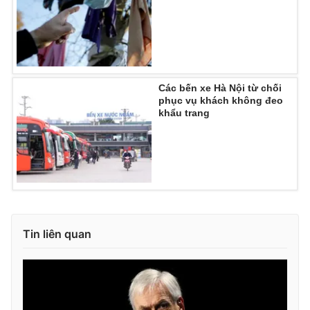
Ðiện thoại Thời báo VTV:
024.66 897 897
Email:
toasoan@vtv.vn
Liên hệ quảng cáo:
024-7300.7108
Các bến xe Hà Nội từ chối
phục vụ khách không đeo
khẩu trang
Tin liên quan
® Cấm sao chép dưới mọi hình thức nếu không có sự chấp
thuận bằng văn bản. Ghi rõ nguồn VTV.vn khi phát hành lại
thông tin từ website này.