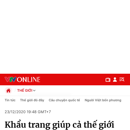
THẾ GIỚI
Chính trị
Tin tức
Thế giới đó đây
Câu chuyện quốc tế
Người Việt bốn phương
Xã hội
23/12/2020 19:48 GMT+7
Pháp luật
Chuyên mục
Kinh tế
Khẩu trang giúp cả thế giới
Thể thao