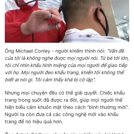
Photo
Infographic
Video
Shorts video
VTV Money
VTV Thể thao
Ông Michael Conley - người khiếm thính nói:
"Vấn đề
của tôi là không nghe được mọi người nói. Từ bé tới lớn,
VTV Sức khoẻ
Bất động sản
tôi chỉ nhìn khẩu hình miệng của mọi người để giao tiếp
với họ. Mọi người đeo khẩu trang, khiến tôi không thể
Thị trường 24h
Tấm lòng Việt
biết ai nói gì. Tôi cảm thấy khá bị cô lập"
.
Nhưng mọi chuyện đều có thể giải quyết. Chiếc khẩu
VTV4
Vươn mình bằng AI
trang trong suốt đã được ra đời, giúp mọi người thể
hiện biểu cảm khuôn mặt theo cách "bình thường mới".
VTV9
VTV8
Người ta còn đưa cả các công nghệ mới vào khẩu
trang để nó hiệu quả hơn.
Liên hệ tòa soạn
English