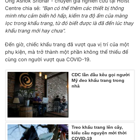
Ông Ashok Sridhar - chuyên gia nghiên cứu tại Holst
Centre chia sẻ:
"Bạn có thể thêm các thiết bị thông
minh như cảm biến hô hấp, kiểm tra độ ẩm của màng
lọc trong khẩu trang, từ đó biết được là đã đến lúc thay
THỜI BÁO VTV
khẩu trang mới hay chưa".
Đến giờ, chiếc khẩu trang đã vượt qua vị trí của một
phụ kiện, mà trở thành một phần không thể thiếu để
cùng con người vượt qua COVID-19.
Theo dõi báo trên
CDC lần đầu kêu gọi người
Cơ quan chủ quản:
Đài Truyền hình Việt Nam
Mỹ đeo khẩu trang trong
nhà
Cơ quan báo chí:
Thời báo VTV
Giấy phép hoạt động báo in và báo điện tử số 483/GP-BTTTT
cấp ngày 29/12/2023
Tổng Biên tập:
Vũ Thanh Thủy
Phó Tổng Biên tập:
Nguyễn Thị Mỹ Hạnh, Phạm Quốc Thắng,
Nguyễn Trọng Ninh
Treo khẩu trang lên cây,
kiểu cầu nguyện mới thời
Tổng đài VTV:
024.38 355 931 - 024.38 355 932
COVID-19