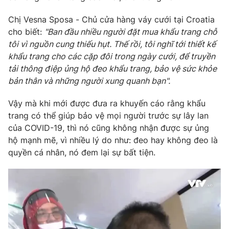
Phim VTV
Giải trí
Chị Vesna Sposa - Chủ cửa hàng váy cưới tại Croatia
Hậu trường
cho biết:
"Ban đầu nhiều người đặt mua khẩu trang chỗ
Điện ảnh
Đời sống
Nhân vật
tôi vì nguồn cung thiếu hụt. Thế rồi, tôi nghĩ tới thiết kế
Âm nhạc
khẩu trang cho các cặp đôi trong ngày cưới, để truyền
Du lịch
Khán giả
tải thông điệp ủng hộ đeo khẩu trang, bảo vệ sức khỏe
Giáo dục
Sao
bản thân và những người xung quanh bạn".
Làm đẹp
Giải sao mai
Tuyển sinh
Công nghệ
Chất lượng cuộc sống
Vậy mà khi mới được đưa ra khuyến cáo rằng khẩu
Học trực tuyến
trang có thể giúp bảo vệ mọi người trước sự lây lan
Hitech Công nghệ tương lai
của COVID-19, thì nó cũng không nhận được sự ủng
Giao lưu trực tuyến
hộ mạnh mẽ, vì nhiều lý do như: đeo hay không đeo là
Sản phẩm
quyền cá nhân, nó đem lại sự bất tiện.
Lịch phát sóng
Thị trường
Tư vấn
Chuyên mục khác
Emagazine
Podcast