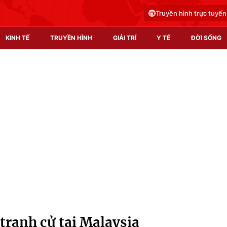
Truyền hình trực tuyến
KINH TẾ
TRUYỀN HÌNH
GIẢI TRÍ
Y TẾ
ĐỜI SỐNG
Pháp luật
Y tế
Truyền hình
Multimedia
Phim VTV
Video
Hậu trường
Shorts video
Nhân vật
Podcast
Khán giả
EMagazine
Giải sao mai
Photo
tranh cử tại Malaysia
Infographic