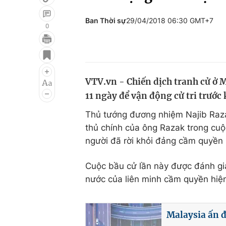
Ban Thời sự
29/04/2018 06:30 GMT+7
0
Giải trí
Đời sống
Điện ảnh
Du lịch
VTV.vn - Chiến dịch tranh cử ở M
Âm nhạc
Làm đẹp
11 ngày để vận động cử tri trước
Sao
Chất lượng cuộc sốn
Thủ tướng đương nhiệm Najib Raz
thủ chính của ông Razak trong cu
người đã rời khỏi đảng cầm quyền 
Cuộc bầu cử lần này được đánh gi
nước của liên minh cầm quyền hiện
Malaysia ấn đ