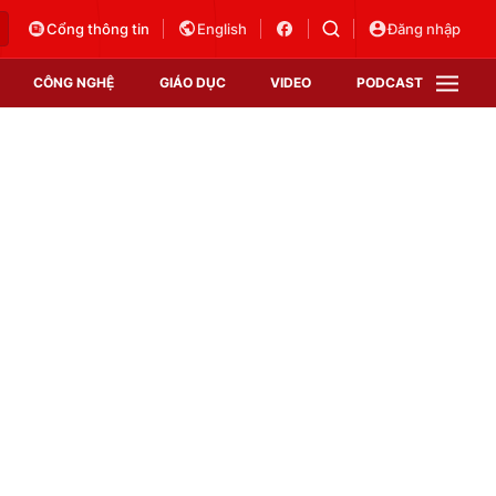
Cổng thông tin
English
Đăng nhập
CÔNG NGHỆ
GIÁO DỤC
VIDEO
PODCAST
VTV Money
VTV Thể thao
VTV Sức khoẻ
Bất động sản
Thị trường 24h
Tấm lòng Việt
Vươn mình bằng AI
VTV4
VTV8
VTV9
Lịch phát sóng
Giao lưu trực tuyến
Sự kiện