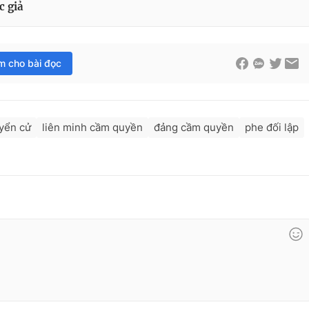
c giả
im cho bài đọc
uyển cử
liên minh cầm quyền
đảng cầm quyền
phe đối lập