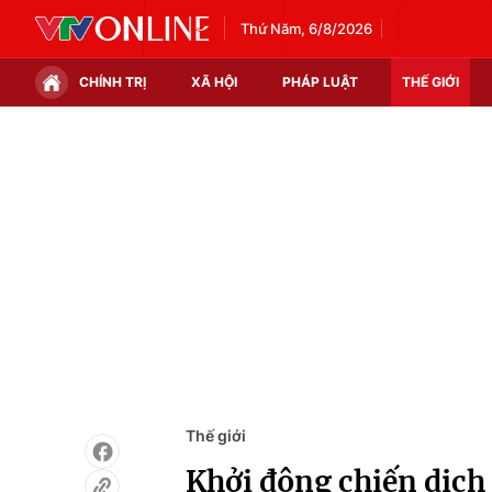
Thứ Năm, 6/8/2026
CHÍNH TRỊ
XÃ HỘI
PHÁP LUẬT
THẾ GIỚI
Chính trị
Xã hội
Thế giới
Kinh tế
Tin tức
Tài chính
Thế giới đó đây
Thị trường
Câu chuyện quốc tế
Góc doanh nghiệp
Dữ liệu và đời sống
Thế giới
Khởi động chiến dịch 