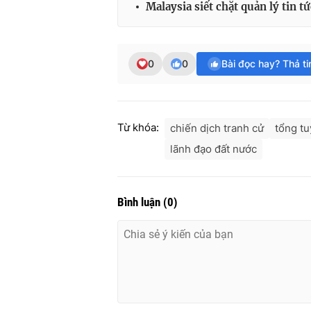
Malaysia siết chặt quản lý tin tứ
0
0
Bài đọc hay? Thả t
Từ khóa:
chiến dịch tranh cử
tổng t
lãnh đạo đất nước
Bình luận
(
0
)