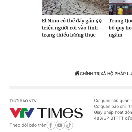
El Nino có thể đẩy gần 49
Trung Quố
triệu người rơi vào tình
bố quy h
trạng thiếu lương thực
ngầm
CHÍNH TRỊ
XÃ HỘI
PHÁP L
Cơ quan chủ quản:
THỜI BÁO VTV
Cơ quan báo chí:
T
Giấy phép hoạt độn
483/GP-BTTTT cấp
Theo dõi báo trên