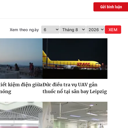
Gửi bình luận
Xem theo ngày
XEM
iết kiệm điện giữa
Đức điều tra vụ UAV gắn
 nóng
thuốc nổ tại sân bay Leipzig