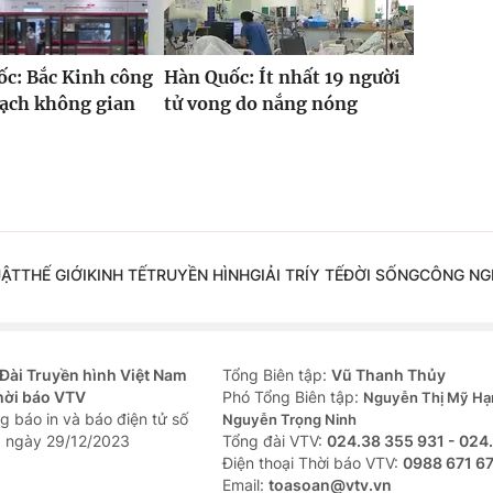
c: Bắc Kinh công
Hàn Quốc: Ít nhất 19 người
oạch không gian
tử vong do nắng nóng
UẬT
THẾ GIỚI
KINH TẾ
TRUYỀN HÌNH
GIẢI TRÍ
Y TẾ
ĐỜI SỐNG
CÔNG NG
Đài Truyền hình Việt Nam
Tổng Biên tập:
Vũ Thanh Thủy
hời báo VTV
Phó Tổng Biên tập:
Nguyễn Thị Mỹ Hạ
g báo in và báo điện tử số
Nguyễn Trọng Ninh
 ngày 29/12/2023
Tổng đài VTV:
024.38 355 931 - 024
Ðiện thoại Thời báo VTV:
0988 671 6
Email:
toasoan@vtv.vn