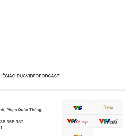
HỆ
GIÁO DỤC
VIDEO
PODCAST
nh, Phạm Quốc Thắng,
.38 355 932
71