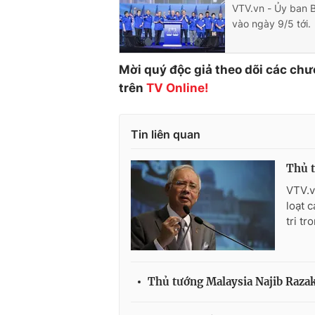
VTV.vn - Ủy ban 
vào ngày 9/5 tới.
Mời quý độc giả theo dõi các chư
trên
TV Online!
Tin liên quan
Thủ t
VTV.v
loạt 
tri t
Thủ tướng Malaysia Najib Razak