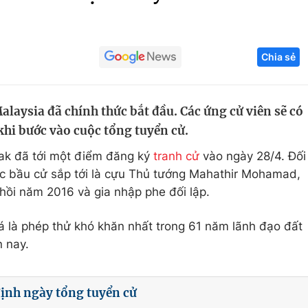
Góc ảnh
Chia sẻ
Giáo dục
Công nghệ
Tuyển sinh
Hitech Công ng
alaysia đã chính thức bắt đầu. Các ứng cử viên sẽ có
Học trực tuyến
Sản phẩm
 khi bước vào cuộc tổng tuyển cử.
g
Thị trường
ak đã tới một điểm đăng ký
tranh cử
vào ngày 28/4. Đối
Tư vấn
ộc bầu cử sắp tới là cựu Thủ tướng Mahathir Mohamad,
hồi năm 2016 và gia nhập phe đối lập.
á là phép thử khó khăn nhất trong 61 năm lãnh đạo đất
 nay.
ịnh ngày tổng tuyển cử