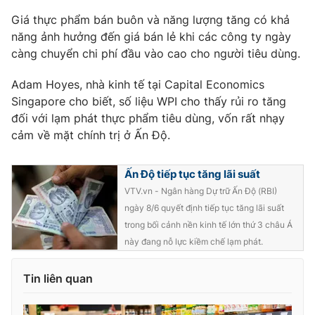
Ðiện thoại Thời báo VTV:
024.66 897 897
Giá thực phẩm bán buôn và năng lượng tăng có khả
Email:
toasoan@vtv.vn
năng ảnh hưởng đến giá bán lẻ khi các công ty ngày
Liên hệ quảng cáo:
024-7300.7108
càng chuyển chi phí đầu vào cao cho người tiêu dùng.
Adam Hoyes, nhà kinh tế tại Capital Economics
Singapore cho biết, số liệu WPI cho thấy rủi ro tăng
đối với lạm phát thực phẩm tiêu dùng, vốn rất nhạy
cảm về mặt chính trị ở Ấn Độ.
Ấn Độ tiếp tục tăng lãi suất
VTV.vn - Ngân hàng Dự trữ Ấn Độ (RBI)
ngày 8/6 quyết định tiếp tục tăng lãi suất
trong bối cảnh nền kinh tế lớn thứ 3 châu Á
này đang nỗ lực kiềm chế lạm phát.
® Cấm sao chép dưới mọi hình thức nếu không có sự chấp
thuận bằng văn bản. Ghi rõ nguồn VTV.vn khi phát hành lại
thông tin từ website này.
Tin liên quan