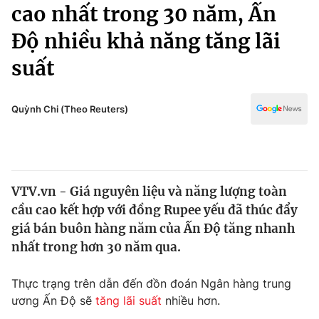
Chính trị
cao nhất trong 30 năm, Ấn
Truyền hình
Độ nhiều khả năng tăng lãi
Văn hóa - Giải trí
Xã hội
Y tế
suất
Đời sống
Pháp luật
Công nghệ
Giáo dục
Quỳnh Chi (Theo Reuters)
Y tế
Thế giới
VTV.vn - Giá nguyên liệu và năng lượng toàn
Tin tức
cầu cao kết hợp với đồng Rupee yếu đã thúc đẩy
Kinh tế
Thế giới đó đây
giá bán buôn hàng năm của Ấn Độ tăng nhanh
Tài chính
nhất trong hơn 30 năm qua.
Dữ liệu và đời sống
Câu chuyện quốc tế
Thị trường
Thực trạng trên dẫn đến đồn đoán Ngân hàng trung
Truyền hình
Góc doanh nghiệp
ương Ấn Độ sẽ
tăng lãi suất
nhiều hơn.