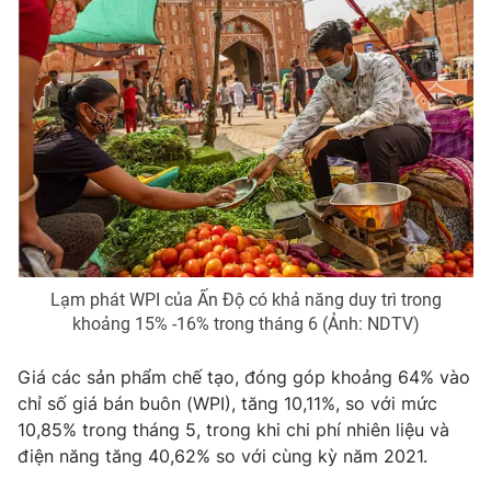
Photo
Infographic
Video
Shorts video
VTV Money
VTV Thể thao
VTV Sức khoẻ
Bất động sản
Thị trường 24h
Tấm lòng Việt
Lạm phát WPI của Ấn Độ có khả năng duy trì trong
khoảng 15% -16% trong tháng 6 (Ảnh: NDTV)
VTV4
Vươn mình bằng AI
Giá các sản phẩm chế tạo, đóng góp khoảng 64% vào
chỉ số giá bán buôn (WPI), tăng 10,11%, so với mức
VTV9
VTV8
10,85% trong tháng 5, trong khi chi phí nhiên liệu và
điện năng tăng 40,62% so với cùng kỳ năm 2021.
Liên hệ tòa soạn
English