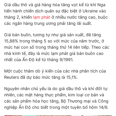
Phim VTV
Giá dầu thô và giá hàng hóa tăng vọt kể từ khi Nga
Giải trí
tiến hành chiến dịch quân sự đặc biệt ở Ukraine vào
Hậu trường
Điện ảnh
tháng 2, khiến
lạm phát
ở nhiều nước tăng cao, buộc
Đời sống
Nhân vật
các ngân hàng trung ương phải tăng lãi suất.
Âm nhạc
Du lịch
Khán giả
Giá bán buôn, tương tự như giá sản xuất, đã tăng
Giáo dục
Sao
15,88% trong tháng 5 so với mức của năm trước, ở
Làm đẹp
Giải sao mai
Tuyển sinh
mức hai con số trong tháng thứ 14 liên tiếp. Theo các
Công nghệ
Chất lượng cuộc sống
nhà kinh tế, đây là mức lạm phát giá bán buôn cao
Học trực tuyến
nhất của Ấn Độ kể từ tháng 9/1991.
Hitech Công nghệ tương lai
Giao lưu trực tuyến
Một cuộc thăm dò ý kiến ​​của các nhà phân tích của
Sản phẩm
Reuters đã dự báo mức tăng là 15,1%.
Lịch phát sóng
Thị trường
Nguyên nhân chủ yếu là do giá dầu thô và khí đốt tự
Tư vấn
nhiên, các mặt hàng thực phẩm, kim loại cơ bản và
Chuyên mục khác
các sản phẩm hóa học tăng, Bộ Thương mại và Công
nghiệp Ấn Độ cho biết trong một tuyên bố hôm 14/6.
Emagazine
Podcast