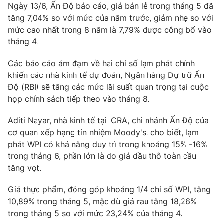
Ngày 13/6, Ấn Độ báo cáo, giá bán lẻ trong tháng 5 đã
tăng 7,04% so với mức của năm trước, giảm nhẹ so với
mức cao nhất trong 8 năm là 7,79% được công bố vào
tháng 4.
THỜI BÁO VTV
Các báo cáo ảm đạm về hai chỉ số lạm phát chính
khiến các nhà kinh tế dự đoán, Ngân hàng Dự trữ Ấn
Độ (RBI) sẽ tăng các mức lãi suất quan trọng tại cuộc
Theo dõi báo trên
họp chính sách tiếp theo vào tháng 8.
Aditi Nayar, nhà kinh tế tại ICRA, chi nhánh Ấn Độ của
Cơ quan chủ quản:
Đài Truyền hình Việt Nam
cơ quan xếp hạng tín nhiệm Moody's, cho biết, lạm
Cơ quan báo chí:
Thời báo VTV
phát WPI có khả năng duy trì trong khoảng 15% -16%
Giấy phép hoạt động báo in và báo điện tử số 483/GP-BTTTT
trong tháng 6, phần lớn là do giá dầu thô toàn cầu
cấp ngày 29/12/2023
tăng vọt.
Tổng Biên tập:
Vũ Thanh Thủy
Giá thực phẩm, đóng góp khoảng 1/4 chỉ số WPI, tăng
Phó Tổng Biên tập:
Nguyễn Thị Mỹ Hạnh, Phạm Quốc Thắng,
Nguyễn Trọng Ninh
10,89% trong tháng 5, mặc dù giá rau tăng 18,26%
trong tháng 5 so với mức 23,24% của tháng 4.
Tổng đài VTV:
024.38 355 931 - 024.38 355 932