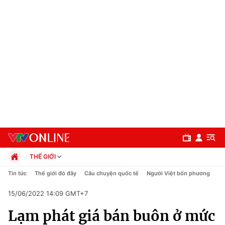
THẾ GIỚI
Chính trị
Tin tức
Thế giới đó đây
Câu chuyện quốc tế
Người Việt bốn phương
Xã hội
15/06/2022 14:09 GMT+7
Pháp luật
Chuyên mục
Kinh tế
Lạm phát giá bán buôn ở mức
Thể thao