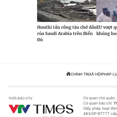
Houthi tấn công tàu chở dầu
EU vượt q
của Saudi Arabia trên Biển
khủng hoả
Đỏ
CHÍNH TRỊ
XÃ HỘI
PHÁP L
Cơ quan chủ quản:
THỜI BÁO VTV
Cơ quan báo chí:
T
Giấy phép hoạt độn
483/GP-BTTTT cấp