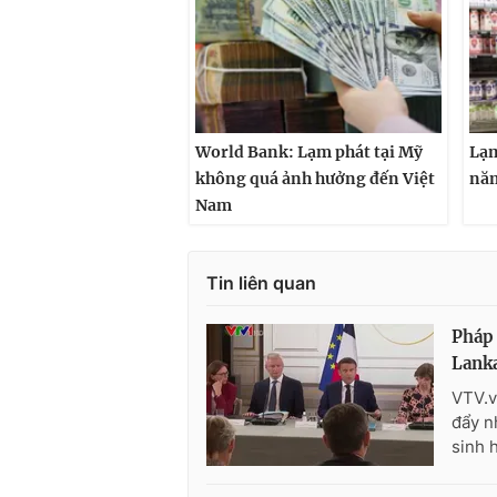
World Bank: Lạm phát tại Mỹ
Lạm
không quá ảnh hưởng đến Việt
năm
Nam
Tin liên quan
Pháp 
Lank
VTV.v
đẩy n
sinh 