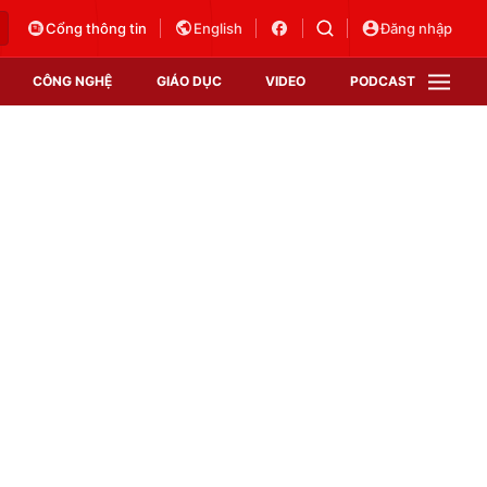
Cổng thông tin
English
Đăng nhập
CÔNG NGHỆ
GIÁO DỤC
VIDEO
PODCAST
VTV Money
VTV Thể thao
VTV Sức khoẻ
Bất động sản
Thị trường 24h
Tấm lòng Việt
Vươn mình bằng AI
VTV4
VTV8
VTV9
Lịch phát sóng
Giao lưu trực tuyến
Sự kiện