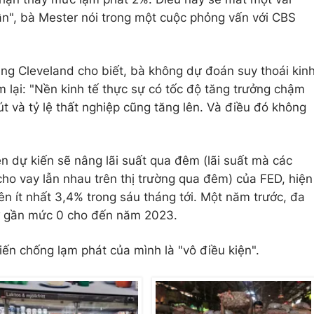
n", bà Mester nói trong một cuộc phỏng vấn với CBS
ng Cleveland cho biết, bà không dự đoán suy thoái kin
m lại: "Nền kinh tế thực sự có tốc độ tăng trưởng chậm
t và tỷ lệ thất nghiệp cũng tăng lên. Và điều đó không
 dự kiến ​​sẽ nâng lãi suất qua đêm (lãi suất mà các
ho vay lẫn nhau trên thị trường qua đêm) của FED, hiện
ên ít nhất 3,4% trong sáu tháng tới. Một năm trước, đa
 ở gần mức 0 cho đến năm 2023.
iến chống lạm phát của mình là "vô điều kiện".