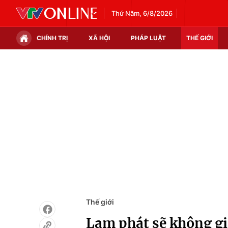
Thứ Năm, 6/8/2026
CHÍNH TRỊ
XÃ HỘI
PHÁP LUẬT
THẾ GIỚI
Chính trị
Xã hội
Thế giới
Kinh tế
Tin tức
Tài chính
Thế giới đó đây
Thị trường
Câu chuyện quốc tế
Góc doanh nghiệp
Dữ liệu và đời sống
Thế giới
Lạm phát sẽ không g