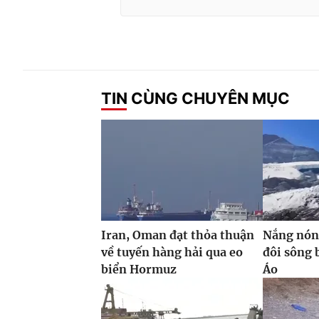
TIN CÙNG CHUYÊN MỤC
Iran, Oman đạt thỏa thuận
Nắng nóng
về tuyến hàng hải qua eo
đôi sông 
biển Hormuz
Áo