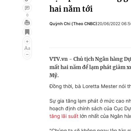
hai năm tới
0
Quỳnh Chi (Theo CNBC)
20/06/2022 06:
Giải trí
Đời sống
Điện ảnh
Du lịch
Âm nhạc
Làm đẹp
VTV.vn - Chủ tịch Ngân hàng Dự 
Sao
Chất lượng cuộc sốn
mất hai năm để lạm phát giảm 
Mỹ.
Đồng thời, bà Loretta Mester nói 
Sự gia tăng lạm phát ở mức cao nh
hoạch định chính sách của Cục Dự
tăng lãi suất
lớn nhất của Ngân hàn
"Chúng ta sẽ không ngay lập tức 