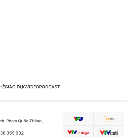
HỆ
GIÁO DỤC
VIDEO
PODCAST
nh, Phạm Quốc Thắng,
.38 355 932