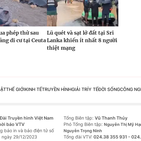
ua phép thử sau
Lũ quét và sạt lở đất tại Sri
ng di cư tại Ceuta
Lanka khiến ít nhất 8 người
thiệt mạng
UẬT
THẾ GIỚI
KINH TẾ
TRUYỀN HÌNH
GIẢI TRÍ
Y TẾ
ĐỜI SỐNG
CÔNG NG
Đài Truyền hình Việt Nam
Tổng Biên tập:
Vũ Thanh Thủy
hời báo VTV
Phó Tổng Biên tập:
Nguyễn Thị Mỹ Hạ
g báo in và báo điện tử số
Nguyễn Trọng Ninh
 ngày 29/12/2023
Tổng đài VTV:
024.38 355 931 - 024