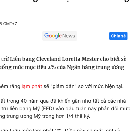
Góc ảnh
56 GMT+7
Giáo dục
Công nghệ
Chia sẻ
Tuyển sinh
Hitech Công ng
Học trực tuyến
Sản phẩm
trữ Liên bang Cleveland Loretta Mester cho biết sẽ
g
Thị trường
xuống mức mục tiêu 2% của Ngân hàng trung ương
Tư vấn
thêm rằng
lạm phát
sẽ "giảm dần" so với mức hiện tại.
ất trong 40 năm qua đã khiến gần như tất cả các nhà
 trữ liên bang Mỹ (FED) vào đầu tuần này phản đối mức
g trung ương Mỹ trong hơn 1/4 thế kỷ.
nhận thấy mức lạm phát 2%. Điều này sẽ mất một vài