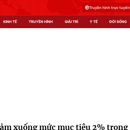
Truyền hình trực tuyến
KINH TẾ
TRUYỀN HÌNH
GIẢI TRÍ
Y TẾ
ĐỜI SỐNG
Pháp luật
Y tế
Truyền hình
Multimedia
Phim VTV
Video
Hậu trường
Shorts video
Nhân vật
Podcast
Khán giả
EMagazine
Giải sao mai
Photo
iảm xuống mức mục tiêu 2% trong
Infographic