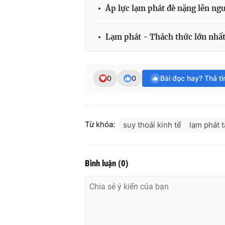
Áp lực lạm phát đè nặng lên ngư
Lạm phát - Thách thức lớn nhất
0
0
Bài đọc hay? Thả t
Từ khóa:
suy thoái kinh tế
lạm phát 
Bình luận
(
0
)