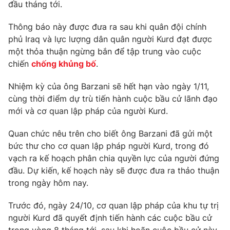
Phim VTV
đầu tháng tới.
Giải trí
Hậu trường
Thông báo này được đưa ra sau khi quân đội chính
Điện ảnh
phủ Iraq và lực lượng dân quân người Kurd đạt được
Đời sống
Nhân vật
một thỏa thuận ngừng bắn để tập trung vào cuộc
Âm nhạc
Du lịch
chiến
chống khủng bố
.
Khán giả
Giáo dục
Sao
Làm đẹp
Giải sao mai
Nhiệm kỳ của ông Barzani sẽ hết hạn vào ngày 1/11,
Tuyển sinh
cùng thời điểm dự trù tiến hành cuộc bầu cử lãnh đạo
Công nghệ
Chất lượng cuộc sống
mới và cơ quan lập pháp của người Kurd.
Học trực tuyến
Hitech Công nghệ tương lai
Giao lưu trực tuyến
Quan chức nêu trên cho biết ông Barzani đã gửi một
Sản phẩm
bức thư cho cơ quan lập pháp người Kurd, trong đó
vạch ra kế hoạch phân chia quyền lực của người đứng
Lịch phát sóng
Thị trường
đầu. Dự kiến, kế hoạch này sẽ được đưa ra thảo thuận
trong ngày hôm nay.
Tư vấn
Chuyên mục khác
Trước đó, ngày 24/10, cơ quan lập pháp của khu tự trị
Emagazine
Podcast
người Kurd đã quyết định tiến hành các cuộc bầu cử