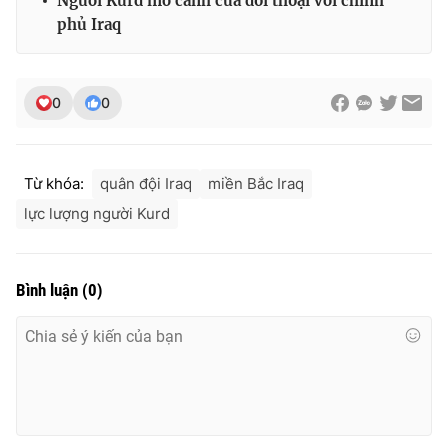
Người Kurd mở cánh cửa đối thoại với chính
Ðiện thoại Thời báo VTV:
024.66 897 897
phủ Iraq
Email:
toasoan@vtv.vn
Liên hệ quảng cáo:
024-7300.7108
0
0
Từ khóa:
quân đội Iraq
miền Bắc Iraq
lực lượng người Kurd
Bình luận
(
0
)
® Cấm sao chép dưới mọi hình thức nếu không có sự chấp
thuận bằng văn bản. Ghi rõ nguồn VTV.vn khi phát hành lại
thông tin từ website này.