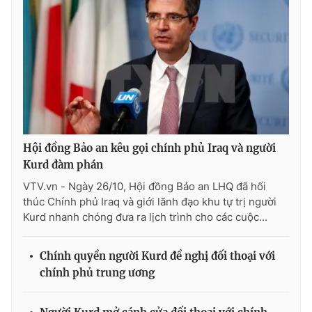
THỜI BÁO VTV
Theo dõi báo trên
Hội đồng Bảo an kêu gọi chính phủ Iraq và người
Kurd đàm phán
Cơ quan chủ quản:
Đài Truyền hình Việt Nam
VTV.vn - Ngày 26/10, Hội đồng Bảo an LHQ đã hối
Cơ quan báo chí:
Thời báo VTV
thúc Chính phủ Iraq và giới lãnh đạo khu tự trị người
Giấy phép hoạt động báo in và báo điện tử số 483/GP-BTTTT
Kurd nhanh chóng đưa ra lịch trình cho các cuộc...
cấp ngày 29/12/2023
Tổng Biên tập:
Vũ Thanh Thủy
Chính quyền người Kurd đề nghị đối thoại với
Phó Tổng Biên tập:
Nguyễn Thị Mỹ Hạnh, Phạm Quốc Thắng,
chính phủ trung ương
Nguyễn Trọng Ninh
Tổng đài VTV:
024.38 355 931 - 024.38 355 932