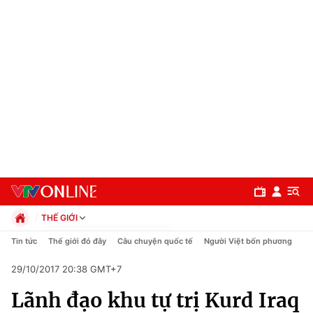
THẾ GIỚI
Chính trị
Tin tức
Thế giới đó đây
Câu chuyện quốc tế
Người Việt bốn phương
Xã hội
29/10/2017 20:38 GMT+7
Pháp luật
Chuyên mục
Kinh tế
Lãnh đạo khu tự trị Kurd Iraq
Thể thao