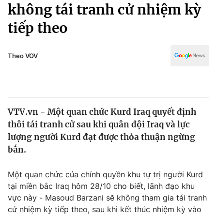
Chính trị
không tái tranh cử nhiệm kỳ
Truyền hình
tiếp theo
Văn hóa - Giải trí
Xã hội
Y tế
Đời sống
Theo VOV
Pháp luật
Công nghệ
Giáo dục
Y tế
VTV.vn - Một quan chức Kurd Iraq quyết định
Thế giới
thôi tái tranh cử sau khi quân đội Iraq và lực
Tin tức
lượng người Kurd đạt được thỏa thuận ngừng
Kinh tế
bắn.
Thế giới đó đây
Tài chính
Dữ liệu và đời sống
Câu chuyện quốc tế
Một quan chức của chính quyền khu tự trị người Kurd
Thị trường
tại miền bắc Iraq hôm 28/10 cho biết, lãnh đạo khu
vực này - Masoud Barzani sẽ không tham gia tái tranh
Truyền hình
Góc doanh nghiệp
cử nhiệm kỳ tiếp theo, sau khi kết thúc nhiệm kỳ vào