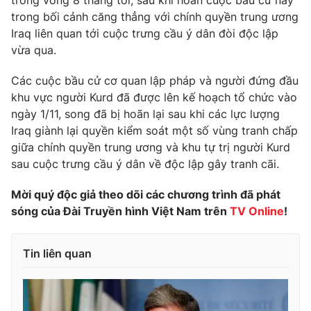
trong vòng 8 tháng tới, sau khi hoãn cuộc bầu cử này
trong bối cảnh căng thẳng với chính quyền trung ương
Photo
Infographic
Iraq liên quan tới cuộc trưng cầu ý dân đòi độc lập
vừa qua.
Video
Shorts video
Các cuộc bầu cử cơ quan lập pháp và người đứng đầu
khu vực người Kurd đã được lên kế hoạch tổ chức vào
VTV Money
VTV Thể thao
ngày 1/11, song đã bị hoãn lại sau khi các lực lượng
Iraq giành lại quyền kiểm soát một số vùng tranh chấp
VTV Sức khoẻ
Bất động sản
giữa chính quyền trung ương và khu tự trị người Kurd
sau cuộc trưng cầu ý dân về độc lập gây tranh cãi.
Thị trường 24h
Tấm lòng Việt
Mời quý độc giả theo dõi các chương trình đã phát
sóng của Đài Truyền hình Việt Nam trên
TV Online
!
VTV4
Vươn mình bằng AI
Tin liên quan
VTV9
VTV8
Liên hệ tòa soạn
English