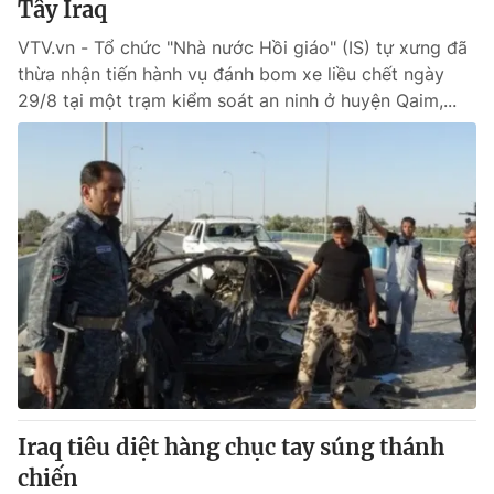
Tây Iraq
VTV.vn - Tổ chức "Nhà nước Hồi giáo" (IS) tự xưng đã
® Cấm sao chép dưới mọi hình thức nếu không có sự chấp
thừa nhận tiến hành vụ đánh bom xe liều chết ngày
thuận bằng văn bản. Ghi rõ nguồn VTV.vn khi phát hành lại
29/8 tại một trạm kiểm soát an ninh ở huyện Qaim,...
thông tin từ website này.
Iraq tiêu diệt hàng chục tay súng thánh
chiến