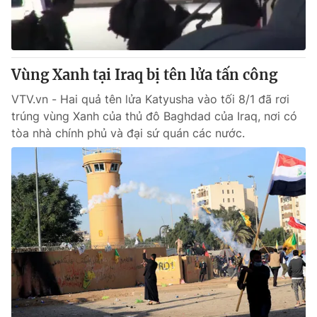
Giao lưu trực tuyến
Sản phẩm
Lịch phát sóng
Thị trường
Tư vấn
Vùng Xanh tại Iraq bị tên lửa tấn công
Chuyên mục khác
VTV.vn - Hai quả tên lửa Katyusha vào tối 8/1 đã rơi
trúng vùng Xanh của thủ đô Baghdad của Iraq, nơi có
Emagazine
Podcast
tòa nhà chính phủ và đại sứ quán các nước.
Photo
Infographic
Video
Shorts video
VTV Money
VTV Thể thao
VTV Sức khoẻ
Bất động sản