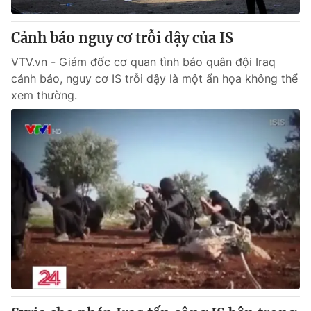
Thị trường 24h
Tấm lòng Việt
Cảnh báo nguy cơ trỗi dậy của IS
VTV4
Vươn mình bằng AI
VTV.vn - Giám đốc cơ quan tình báo quân đội Iraq
cảnh báo, nguy cơ IS trỗi dậy là một ẩn họa không thể
VTV9
VTV8
xem thường.
Liên hệ tòa soạn
English
THỜI BÁO VTV
Theo dõi báo trên
Cơ quan chủ quản:
Đài Truyền hình Việt Nam
Cơ quan báo chí:
Thời báo VTV