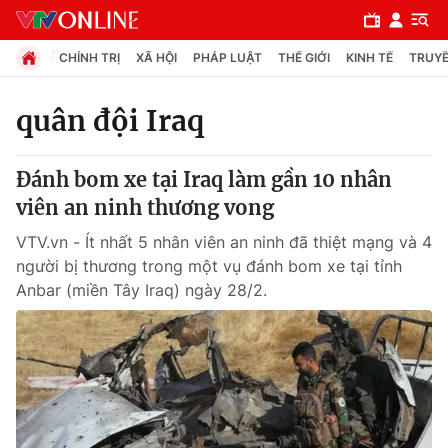
CHÍNH TRỊ
XÃ HỘI
PHÁP LUẬT
THẾ GIỚI
KINH TẾ
TRUYỀ
quân đội Iraq
Chuyên mục
Đánh bom xe tại Iraq làm gần 10 nhân
Chính trị
viên an ninh thương vong
VTV.vn - Ít nhất 5 nhân viên an ninh đã thiệt mạng và 4
Xã hội
người bị thương trong một vụ đánh bom xe tại tỉnh
Anbar (miền Tây Iraq) ngày 28/2.
Pháp luật
Y tế
Thế giới