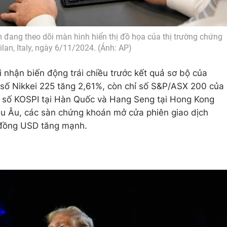
 đang theo dõi màn hình hiển thị đồ họa của thị trường chứng
ilan, Italy, ngày 6/11/2024. (Ảnh: AP)
 nhận biến động trái chiều trước kết quả sơ bộ của
 số Nikkei 225 tăng 2,61%, còn chỉ số S&P/ASX 200 của
hỉ số KOSPI tại Hàn Quốc và Hang Seng tại Hong Kong
âu Âu, các sàn chứng khoán mở cửa phiên giao dịch
i đồng USD tăng mạnh.