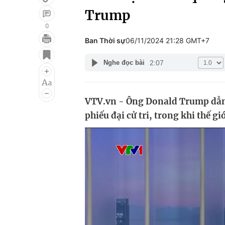
Trump
0
Ban Thời sự
06/11/2024 21:28 GMT+7
Giải trí
Đời sống
2:07
Nghe đọc bài
Điện ảnh
Du lịch
Âm nhạc
Làm đẹp
VTV.vn - Ông Donald Trump dẫn đ
Sao
Chất lượng cuộc sốn
phiếu đại cử tri, trong khi thế g