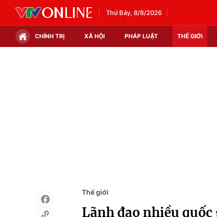
Thứ Bảy, 8/8/2026
CHÍNH TRỊ
XÃ HỘI
PHÁP LUẬT
THẾ GIỚI
Chính trị
Xã hội
Thế giới
Kinh tế
Tin tức
Tài chính
Thế giới đó đây
Thị trường
Câu chuyện quốc tế
Góc doanh nghiệp
Dữ liệu và đời sống
Thế giới
Lãnh đạo nhiều quốc 