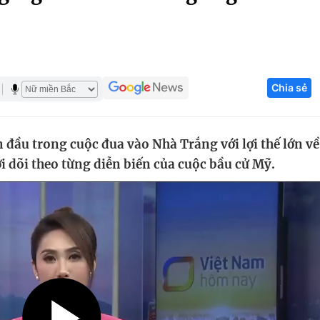
Góc ảnh
Giáo dục
Công nghệ
Chia sẻ
Tuyển sinh
Hitech Công ng
Học trực tuyến
Sản phẩm
ầu trong cuộc đua vào Nhà Trắng với lợi thế lớn về
g
Thị trường
iới dõi theo từng diễn biến của cuộc bầu cử Mỹ.
Tư vấn