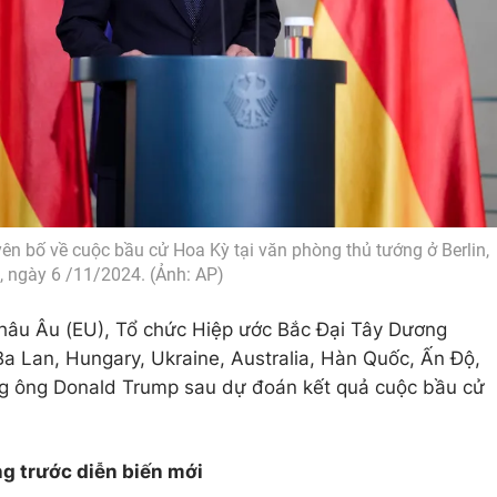
ên bố về cuộc bầu cử Hoa Kỳ tại văn phòng thủ tướng ở Berlin,
, ngày 6 /11/2024. (Ảnh: AP)
châu Âu (EU), Tổ chức Hiệp ước Bắc Đại Tây Dương
Ba Lan, Hungary, Ukraine, Australia, Hàn Quốc, Ấn Độ,
ừng ông Donald Trump sau dự đoán kết quả cuộc bầu cử
g trước diễn biến mới