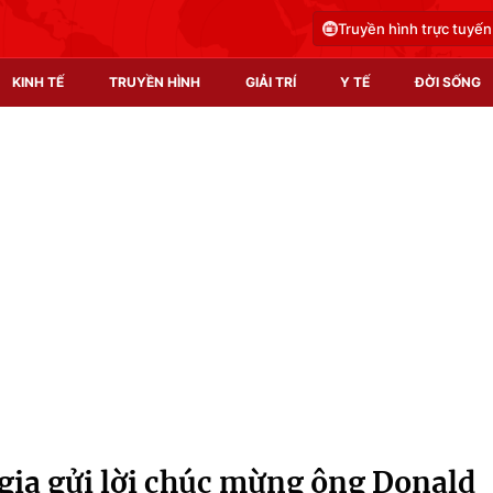
Truyền hình trực tuyến
KINH TẾ
TRUYỀN HÌNH
GIẢI TRÍ
Y TẾ
ĐỜI SỐNG
Pháp luật
Y tế
Truyền hình
Multimedia
Phim VTV
Video
Hậu trường
Shorts video
Nhân vật
Podcast
Khán giả
EMagazine
Giải sao mai
Photo
gia gửi lời chúc mừng ông Donald
Infographic