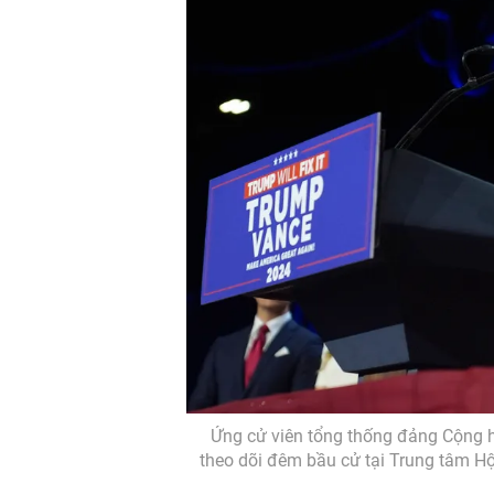
Ứng cử viên tổng thống đảng Cộng h
theo dõi đêm bầu cử tại Trung tâm Hộ