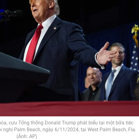
òa, cựu Tổng thống Donald Trump phát biểu tại một bữa tiệc
i nghị Palm Beach, ngày 6/11/2024, tại West Palm Beach, Fla.
(Ảnh: AP)