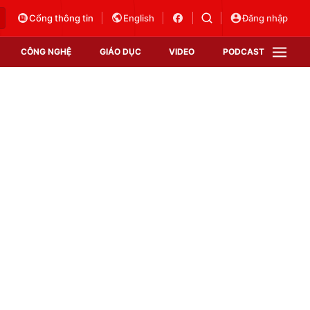
Cổng thông tin
English
Đăng nhập
CÔNG NGHỆ
GIÁO DỤC
VIDEO
PODCAST
VTV Money
VTV Thể thao
VTV Sức khoẻ
Bất động sản
Thị trường 24h
Tấm lòng Việt
Vươn mình bằng AI
VTV4
VTV8
VTV9
Lịch phát sóng
Giao lưu trực tuyến
Sự kiện