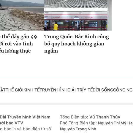
ó thể đẩy gần 49
Trung Quốc: Bắc Kinh công
ời rơi vào tình
bố quy hoạch không gian
ếu lương thực
ngầm
UẬT
THẾ GIỚI
KINH TẾ
TRUYỀN HÌNH
GIẢI TRÍ
Y TẾ
ĐỜI SỐNG
CÔNG NG
Đài Truyền hình Việt Nam
Tổng Biên tập:
Vũ Thanh Thủy
hời báo VTV
Phó Tổng Biên tập:
Nguyễn Thị Mỹ Hạ
g báo in và báo điện tử số
Nguyễn Trọng Ninh