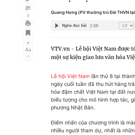
Quang Hưng (PV thường trú Đài THVN tại
0
2:08
Nghe đọc bài
Giải trí
Đời sống
Điện ảnh
Du lịch
VTV.vn - Lễ hội Việt Nam được t
Âm nhạc
Làm đẹp
một sự kiện giao lưu văn hóa Vi
Sao
Chất lượng cuộc sốn
Lễ hội Việt Nam
lần thứ 8 tại thà
ngày cuối tuần đã thu hút hàng t
hóa đậm chất Việt Nam tại đất nướ
biểu tượng cho mô hình hợp tác, g
phương Nhật Bản.
Điểm nhấn của chương trình là m
nhiều người tham dự, nhất là nhữ