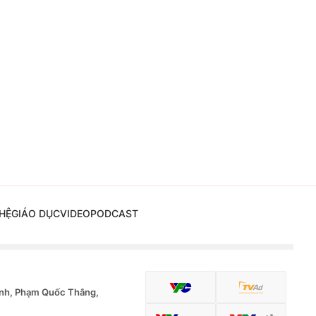
HỆ
GIÁO DỤC
VIDEO
PODCAST
nh, Phạm Quốc Thắng,