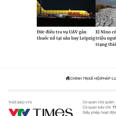
Đức điều tra vụ UAV gắn
El Nino c
thuốc nổ tại sân bay Leipzig
triệu ngư
trạng thi
CHÍNH TRỊ
XÃ HỘI
PHÁP L
Cơ quan chủ quản:
THỜI BÁO VTV
Cơ quan báo chí:
T
Giấy phép hoạt độn