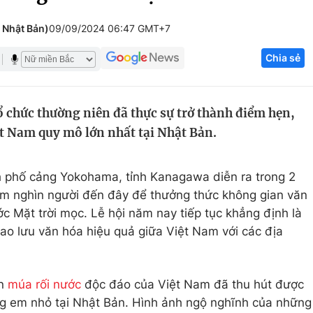
Góc ảnh
 Nhật Bản)
09/09/2024 06:47 GMT+7
Chia sẻ
Giáo dục
Công nghệ
Tuyển sinh
Hitech Công ng
ổ chức thường niên đã thực sự trở thành điểm hẹn,
Học trực tuyến
Sản phẩm
ệt Nam quy mô lớn nhất tại Nhật Bản.
g
Thị trường
Tư vấn
nh phố cảng Yokohama, tỉnh Kanagawa diễn ra trong 2
răm nghìn người đến đây để thưởng thức không gian văn
c Mặt trời mọc. Lễ hội năm nay tiếp tục khẳng định là
iao lưu văn hóa hiệu quả giữa Việt Nam với các địa
àn
múa rối nước
độc đáo của Việt Nam đã thu hút được
ng em nhỏ tại Nhật Bản. Hình ảnh ngộ nghĩnh của những