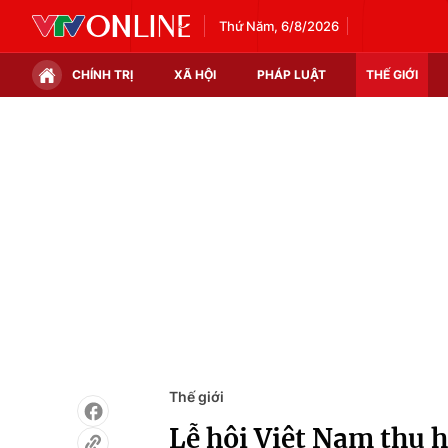
Thứ Năm, 6/8/2026
CHÍNH TRỊ
XÃ HỘI
PHÁP LUẬT
THẾ GIỚI
Chính trị
Xã hội
Thế giới
Kinh tế
Tin tức
Tài chính
Thế giới đó đây
Thị trường
Câu chuyện quốc tế
Góc doanh nghiệp
Dữ liệu và đời sống
Thế giới
Lễ hội Việt Nam thu 