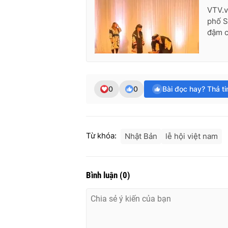
VTV.v
phố S
đậm c
0
0
Bài đọc hay? Thả t
Từ khóa:
Nhật Bản
lễ hội việt nam
Bình luận
(
0
)