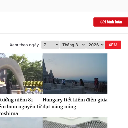
Gửi bình luận
Xem theo ngày
XEM
 tưởng niệm 81
Hungary tiết kiệm điện giữa
ém bom nguyên tử
đợt nắng nóng
roshima