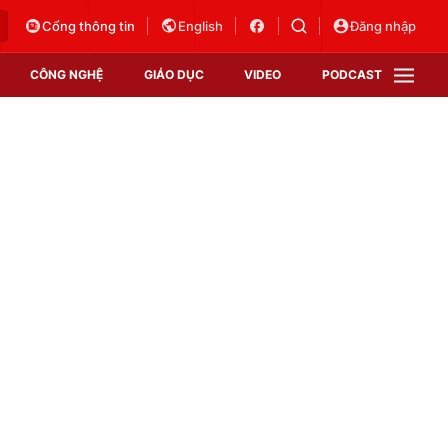
Cổng thông tin
English
Đăng nhập
CÔNG NGHỆ
GIÁO DỤC
VIDEO
PODCAST
VTV Money
VTV Thể thao
VTV Sức khoẻ
Bất động sản
Thị trường 24h
Tấm lòng Việt
Vươn mình bằng AI
VTV4
VTV8
VTV9
Lịch phát sóng
Giao lưu trực tuyến
Sự kiện