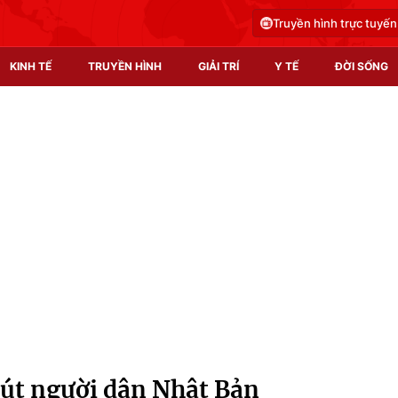
Truyền hình trực tuyến
KINH TẾ
TRUYỀN HÌNH
GIẢI TRÍ
Y TẾ
ĐỜI SỐNG
Pháp luật
Y tế
Truyền hình
Multimedia
Phim VTV
Video
Hậu trường
Shorts video
Nhân vật
Podcast
Khán giả
EMagazine
Giải sao mai
Photo
hút người dân Nhật Bản
Infographic