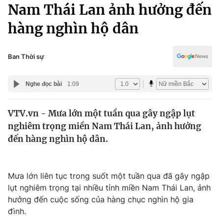
Chính trị
Nam Thái Lan ảnh hưởng đến
Truyền hình
hàng nghìn hộ dân
Văn hóa - Giải trí
Xã hội
Y tế
Đời sống
Ban Thời sự
Pháp luật
Công nghệ
Giáo dục
Nghe đọc bài
1:09
Y tế
VTV.vn - Mưa lớn một tuần qua gây ngập lụt
Thế giới
nghiêm trọng miền Nam Thái Lan, ảnh hưởng
Tin tức
đến hàng nghìn hộ dân.
Kinh tế
Thế giới đó đây
Tài chính
Dữ liệu và đời sống
Mưa lớn liên tục trong suốt một tuần qua đã gây ngập
Câu chuyện quốc tế
Thị trường
lụt nghiêm trọng tại nhiều tỉnh miền Nam Thái Lan, ảnh
hưởng đến cuộc sống của hàng chục nghìn hộ gia
Truyền hình
Góc doanh nghiệp
đình.