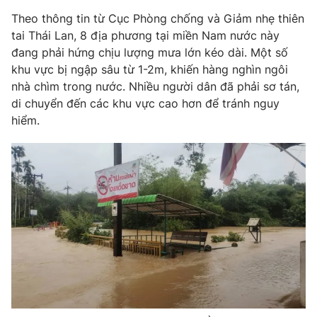
Phim VTV
Giải trí
Theo thông tin từ Cục Phòng chống và Giảm nhẹ thiên
Hậu trường
tai Thái Lan, 8 địa phương tại miền Nam nước này
Điện ảnh
đang phải hứng chịu lượng mưa lớn kéo dài. Một số
Đời sống
Nhân vật
khu vực bị ngập sâu từ 1-2m, khiến hàng nghìn ngôi
Âm nhạc
Du lịch
nhà chìm trong nước. Nhiều người dân đã phải sơ tán,
Khán giả
Giáo dục
Sao
di chuyển đến các khu vực cao hơn để tránh nguy
Làm đẹp
Giải sao mai
hiểm.
Tuyển sinh
Công nghệ
Chất lượng cuộc sống
Học trực tuyến
Hitech Công nghệ tương lai
Giao lưu trực tuyến
Sản phẩm
Lịch phát sóng
Thị trường
Tư vấn
Chuyên mục khác
Emagazine
Podcast