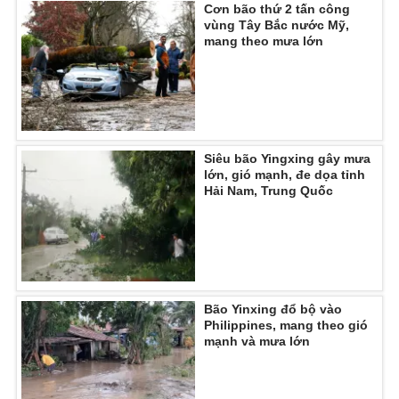
Cơn bão thứ 2 tấn công
vùng Tây Bắc nước Mỹ,
mang theo mưa lớn
THỜI BÁO VTV
Siêu bão Yingxing gây mưa
Theo dõi báo trên
lớn, gió mạnh, đe dọa tỉnh
Hải Nam, Trung Quốc
Cơ quan chủ quản:
Đài Truyền hình Việt Nam
Cơ quan báo chí:
Thời báo VTV
Giấy phép hoạt động báo in và báo điện tử số 483/GP-BTTTT
cấp ngày 29/12/2023
Bão Yinxing đổ bộ vào
Tổng Biên tập:
Vũ Thanh Thủy
Philippines, mang theo gió
Phó Tổng Biên tập:
mạnh và mưa lớn
Nguyễn Thị Mỹ Hạnh, Phạm Quốc Thắng,
Nguyễn Trọng Ninh
Tổng đài VTV:
024.38 355 931 - 024.38 355 932