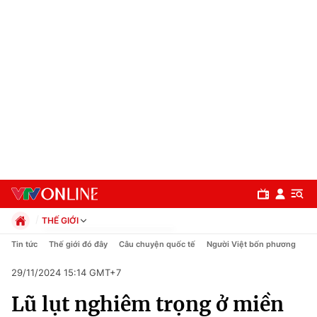
THẾ GIỚI
Chính trị
Tin tức
Thế giới đó đây
Câu chuyện quốc tế
Người Việt bốn phương
Xã hội
29/11/2024 15:14 GMT+7
Pháp luật
Chuyên mục
Kinh tế
Lũ lụt nghiêm trọng ở miền
Thể thao