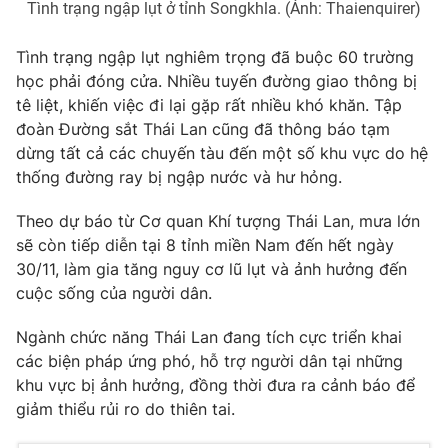
Tình trạng ngập lụt ở tỉnh Songkhla. (Ảnh: Thaienquirer)
Photo
Infographic
Tình trạng ngập lụt nghiêm trọng đã buộc 60 trường
học phải đóng cửa. Nhiều tuyến đường giao thông bị
Video
Shorts video
tê liệt, khiến việc đi lại gặp rất nhiều khó khăn. Tập
đoàn Đường sắt Thái Lan cũng đã thông báo tạm
VTV Money
VTV Thể thao
dừng tất cả các chuyến tàu đến một số khu vực do hệ
thống đường ray bị ngập nước và hư hỏng.
VTV Sức khoẻ
Bất động sản
Theo dự báo từ Cơ quan Khí tượng Thái Lan, mưa lớn
sẽ còn tiếp diễn tại 8 tỉnh miền Nam đến hết ngày
Thị trường 24h
Tấm lòng Việt
30/11, làm gia tăng nguy cơ lũ lụt và ảnh hưởng đến
cuộc sống của người dân.
VTV4
Vươn mình bằng AI
Ngành chức năng Thái Lan đang tích cực triển khai
các biện pháp ứng phó, hỗ trợ người dân tại những
VTV9
VTV8
khu vực bị ảnh hưởng, đồng thời đưa ra cảnh báo để
giảm thiểu rủi ro do thiên tai.
Liên hệ tòa soạn
English