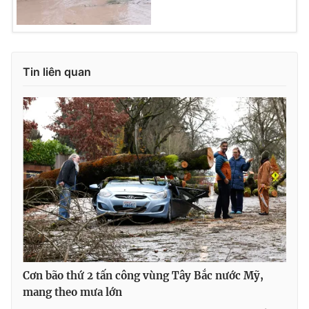
Ðiện thoại Thời báo VTV:
024.66 897 897
Email:
toasoan@vtv.vn
Liên hệ quảng cáo:
024-7300.7108
Tin liên quan
® Cấm sao chép dưới mọi hình thức nếu không có sự chấp
thuận bằng văn bản. Ghi rõ nguồn VTV.vn khi phát hành lại
thông tin từ website này.
Cơn bão thứ 2 tấn công vùng Tây Bắc nước Mỹ,
mang theo mưa lớn