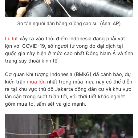
Sơ tán người dân bằng xuồng cao su. (Ảnh: AP)
THỜI BÁO VTV
Lũ lụt
xảy ra vào thời điểm Indonesia đang phải vật
lộn với COVID-19, số người tử vong do đại dịch tại
quốc gia này hiện ở mức cao nhất Đông Nam Á và tình
Theo dõi báo trên
trạng suy thoái kinh tế.
Cơ quan Khí tượng Indonesia (BMKG) đã cảnh báo, dự
Cơ quan chủ quản:
Đài Truyền hình Việt Nam
kiến trận
mưa lớn
nhất trong mùa mưa này có thể diễn
Cơ quan báo chí:
Thời báo VTV
ra tại khu vực thủ đô Jakarta đông dân cư và khu vực
Giấy phép hoạt động báo in và báo điện tử số 483/GP-BTTTT
lân cận trong suốt tuần tới, với thời tiết khắc nghiệt
cấp ngày 29/12/2023
gồm mưa to, sấm sét và gió mạnh​​.
Tổng Biên tập:
Vũ Thanh Thủy
Phó Tổng Biên tập:
Nguyễn Thị Mỹ Hạnh, Phạm Quốc Thắng,
Nguyễn Trọng Ninh
Tổng đài VTV:
024.38 355 931 - 024.38 355 932