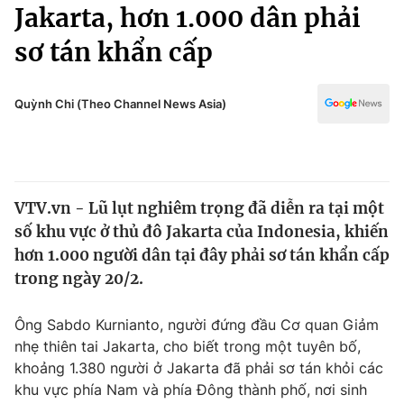
Chính trị
Jakarta, hơn 1.000 dân phải
Truyền hình
sơ tán khẩn cấp
Văn hóa - Giải trí
Xã hội
Y tế
Đời sống
Quỳnh Chi (Theo Channel News Asia)
Pháp luật
Công nghệ
Giáo dục
Y tế
VTV.vn - Lũ lụt nghiêm trọng đã diễn ra tại một
Thế giới
số khu vực ở thủ đô Jakarta của Indonesia, khiến
Tin tức
hơn 1.000 người dân tại đây phải sơ tán khẩn cấp
Kinh tế
trong ngày 20/2.
Thế giới đó đây
Tài chính
Dữ liệu và đời sống
Câu chuyện quốc tế
Ông Sabdo Kurnianto, người đứng đầu Cơ quan Giảm
Thị trường
nhẹ thiên tai Jakarta, cho biết trong một tuyên bố,
khoảng 1.380 người ở Jakarta đã phải sơ tán khỏi các
Truyền hình
Góc doanh nghiệp
khu vực phía Nam và phía Đông thành phố, nơi sinh