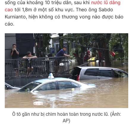
Phim VTV
sống của khoảng 10 triệu dân, sau khi
nước lũ dâng
Giải trí
cao
tới 1,8m ở một số khu vực. Theo ông Sabdo
Hậu trường
Kurnianto, hiện không có thương vong nào được báo
Điện ảnh
Đời sống
cáo.
Nhân vật
Âm nhạc
Du lịch
Khán giả
Giáo dục
Sao
Làm đẹp
Giải sao mai
Tuyển sinh
Công nghệ
Chất lượng cuộc sống
Học trực tuyến
Hitech Công nghệ tương lai
Giao lưu trực tuyến
Sản phẩm
Lịch phát sóng
Thị trường
Tư vấn
Ô tô gần như bị chìm hoàn toàn trong nước lũ. (Ảnh:
Chuyên mục khác
AP)
Emagazine
Podcast