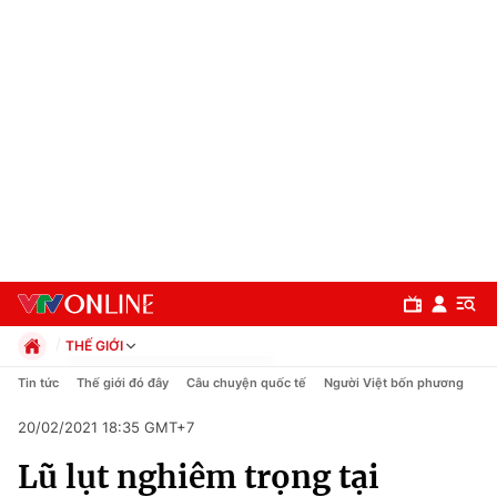
THẾ GIỚI
Chính trị
Tin tức
Thế giới đó đây
Câu chuyện quốc tế
Người Việt bốn phương
Xã hội
20/02/2021 18:35 GMT+7
Pháp luật
Chuyên mục
Kinh tế
Lũ lụt nghiêm trọng tại
Thể thao