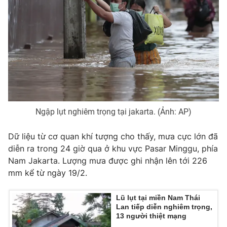
Ðiện thoại Thời báo VTV:
024.66 897 897
Email:
toasoan@vtv.vn
Liên hệ quảng cáo:
024-7300.7108
Ngập lụt nghiêm trọng tại jakarta. (Ảnh: AP)
Dữ liệu từ cơ quan khí tượng cho thấy, mưa cực lớn đã
diễn ra trong 24 giờ qua ở khu vực Pasar Minggu, phía
Nam Jakarta. Lượng mưa được ghi nhận lên tới 226
mm kể từ ngày 19/2.
® Cấm sao chép dưới mọi hình thức nếu không có sự chấp
thuận bằng văn bản. Ghi rõ nguồn VTV.vn khi phát hành lại
thông tin từ website này.
Lũ lụt tại miền Nam Thái
Lan tiếp diễn nghiêm trọng,
13 người thiệt mạng