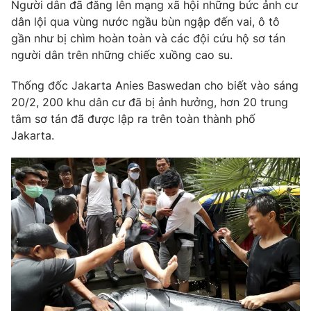
Người dân đã đăng lên mạng xã hội những bức ảnh cư
dân lội qua vùng nước ngầu bùn ngập đến vai, ô tô
Photo
Infographic
gần như bị chìm hoàn toàn và các đội cứu hộ sơ tán
người dân trên những chiếc xuồng cao su.
Video
Shorts video
Thống đốc Jakarta Anies Baswedan cho biết vào sáng
20/2, 200 khu dân cư đã bị ảnh hưởng, hơn 20 trung
VTV Money
VTV Thể thao
tâm sơ tán đã được lập ra trên toàn thành phố
Jakarta.
VTV Sức khoẻ
Bất động sản
Thị trường 24h
Tấm lòng Việt
VTV4
Vươn mình bằng AI
VTV9
VTV8
Liên hệ tòa soạn
English