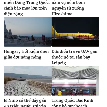
miền Đông Trung Quốc,
năm vụ ném bom
cảnh báo mưa lớn trên
nguyên tử xuống
diện rộng
Hiroshima
Hungary tiết kiệm điện
Đức điều tra vụ UAV gắn
giữa đợt nắng nóng
thuốc nổ tại sân bay
Leipzig
El Nino có thể đẩy gần
Trung Quốc: Bắc Kinh
49 triệu người rơi vào
công bố quy hoạch