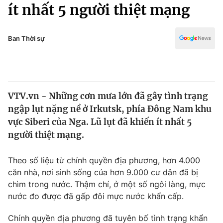
Chính trị
ít nhất 5 người thiệt mạng
Truyền hình
Văn hóa - Giải trí
Xã hội
Y tế
Ban Thời sự
Đời sống
Pháp luật
Công nghệ
Giáo dục
Y tế
VTV.vn - Những cơn mưa lớn đã gây tình trạng
ngập lụt nặng nề ở Irkutsk, phía Đông Nam khu
Thế giới
vực Siberi của Nga. Lũ lụt đã khiến ít nhất 5
người thiệt mạng.
Tin tức
Kinh tế
Thế giới đó đây
Theo số liệu từ chính quyền địa phương, hơn 4.000
Tài chính
căn nhà, nơi sinh sống của hơn 9.000 cư dân đã bị
Dữ liệu và đời sống
Câu chuyện quốc tế
chìm trong nước. Thậm chí, ở một số ngôi làng, mực
Thị trường
nước đo được đã gấp đôi mực nước khẩn cấp.
Truyền hình
Góc doanh nghiệp
Chính quyền địa phương đã tuyên bố tình trạng khẩn