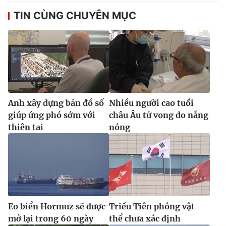
Ðiện thoại Thời báo VTV:
024.66 897 897
TIN CÙNG CHUYÊN MỤC
Email:
toasoan@vtv.vn
Liên hệ quảng cáo:
024-7300.7108
Anh xây dựng bản đồ số
Nhiều người cao tuổi
giúp ứng phó sớm với
châu Âu tử vong do nắng
thiên tai
nóng
® Cấm sao chép dưới mọi hình thức nếu không có sự chấp
thuận bằng văn bản. Ghi rõ nguồn VTV.vn khi phát hành lại
thông tin từ website này.
Eo biển Hormuz sẽ được
Triều Tiên phóng vật
mở lại trong 60 ngày
thể chưa xác định