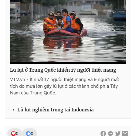
Photo
Infographic
Video
Shorts video
VTV Money
VTV Thể thao
VTV Sức khoẻ
Bất động sản
Lũ lụt ở Trung Quốc khiến 17 người thiệt mạng
VTV.vn - Ít nhất 17 người thiệt mạng và 9 người mất
Thị trường 24h
Tấm lòng Việt
tích do mưa lớn gây lũ lụt ở các thành phố phía Tây
Nam của Trung Quốc.
VTV4
Vươn mình bằng AI
Lũ lụt nghiêm trọng tại Indonesia
VTV9
VTV8
Liên hệ tòa soạn
English
0
0