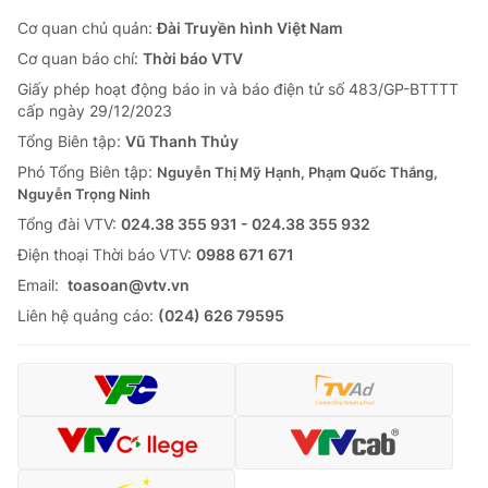
Cơ quan chủ quản:
Đài Truyền hình Việt Nam
Cơ quan báo chí:
Thời báo VTV
Giấy phép hoạt động báo in và báo điện tử số 483/GP-BTTTT
cấp ngày 29/12/2023
Tổng Biên tập:
Vũ Thanh Thủy
Phó Tổng Biên tập:
Nguyễn Thị Mỹ Hạnh, Phạm Quốc Thắng,
Nguyễn Trọng Ninh
Tổng đài VTV:
024.38 355 931 - 024.38 355 932
Ðiện thoại Thời báo VTV:
0988 671 671
Email:
toasoan@vtv.vn
Liên hệ quảng cáo:
(024) 626 79595