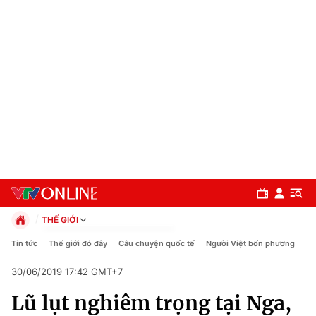
THẾ GIỚI
Chính trị
Tin tức
Thế giới đó đây
Câu chuyện quốc tế
Người Việt bốn phương
Xã hội
30/06/2019 17:42 GMT+7
Pháp luật
Chuyên mục
Kinh tế
Lũ lụt nghiêm trọng tại Nga,
Thể thao