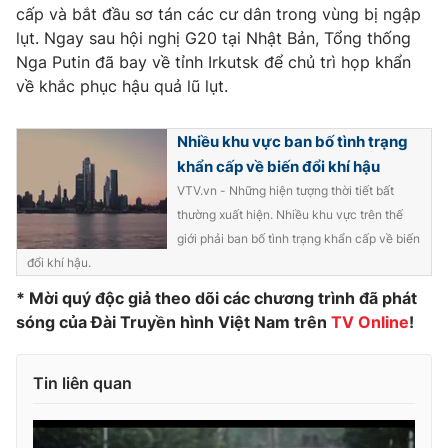
Phim VTV
cấp và bắt đầu sơ tán các cư dân trong vùng bị ngập
Giải trí
lụt. Ngay sau hội nghị G20 tại Nhật Bản, Tổng thống
Hậu trường
Nga Putin đã bay về tỉnh Irkutsk để chủ trì họp khẩn
Điện ảnh
Đời sống
Nhân vật
về khắc phục hậu quả lũ lụt.
Âm nhạc
Du lịch
Khán giả
Giáo dục
Nhiều khu vực ban bố tình trạng
Sao
Làm đẹp
Giải sao mai
khẩn cấp về biến đổi khí hậu
Tuyển sinh
VTV.vn - Những hiện tượng thời tiết bất
Công nghệ
Chất lượng cuộc sống
thường xuất hiện. Nhiều khu vực trên thế
Học trực tuyến
Hitech Công nghệ tương lai
giới phải ban bố tình trạng khẩn cấp về biến
Giao lưu trực tuyến
đổi khí hậu.
Sản phẩm
* Mời quý độc giả theo dõi các chương trình đã phát
Lịch phát sóng
Thị trường
sóng của Đài Truyền hình Việt Nam trên
TV Online
!
Tư vấn
Tin liên quan
Chuyên mục khác
Emagazine
Podcast