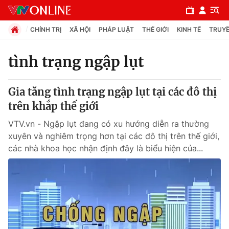
CHÍNH TRỊ
XÃ HỘI
PHÁP LUẬT
THẾ GIỚI
KINH TẾ
TRUYỀ
tình trạng ngập lụt
Chuyên mục
Gia tăng tình trạng ngập lụt tại các đô thị
Chính trị
trên khắp thế giới
VTV.vn - Ngập lụt đang có xu hướng diễn ra thường
Xã hội
xuyên và nghiêm trọng hơn tại các đô thị trên thế giới,
các nhà khoa học nhận định đây là biểu hiện của...
Pháp luật
Y tế
Thế giới