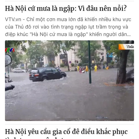
Hà Nội cứ mưa là ngập: Vì đâu nên nỗi?
VTV.vn - Chỉ một cơn mưa lớn đã khiến nhiều khu vực
của Thủ đô rơi vào tình trạng ngập lụt trầm trọng và
điệp khúc "Hà Nội cứ mưa là ngập" khiến người dân...
Hà Nội yêu cầu gia cố đê điều khắc phục