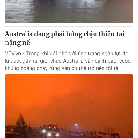
Thị trường 24h
Tấm lòng Việt
VTV4
Vươn mình bằng AI
Australia đang phải hứng chịu thiên tai
VTV9
VTV8
nặng nề
VTV.vn - Trong khi đối phó với tình trạng ngập lụt do
Liên hệ tòa soạn
English
lũ quét gây ra, giới chức Australia vẫn cảnh báo, cuộc
khủng hoảng cháy rừng vẫn có thể trở nên tồi tệ.
THỜI BÁO VTV
Theo dõi báo trên
Cơ quan chủ quản:
Đài Truyền hình Việt Nam
Cơ quan báo chí:
Thời báo VTV