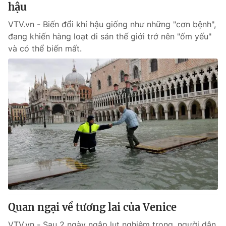
hậu
VTV.vn - Biến đổi khí hậu giống như những "cơn bệnh",
đang khiến hàng loạt di sản thế giới trở nên "ốm yếu"
và có thể biến mất.
Quan ngại về tương lai của Venice
VTV.vn - Sau 2 ngày ngập lụt nghiêm trọng, người dân