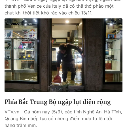
thành phố Venice của Italy đã có thể thở phào một
chút khi thời tiết khô ráo vào chiều 13/11.
Phía Bắc Trung Bộ ngập lụt diện rộng
VTV.vn - Cả hôm nay (5/9), các tỉnh Nghệ An, Hà Tĩnh,
Quảng Bình tiếp tục có những điểm mưa to lên tới
hàng trăm mm.