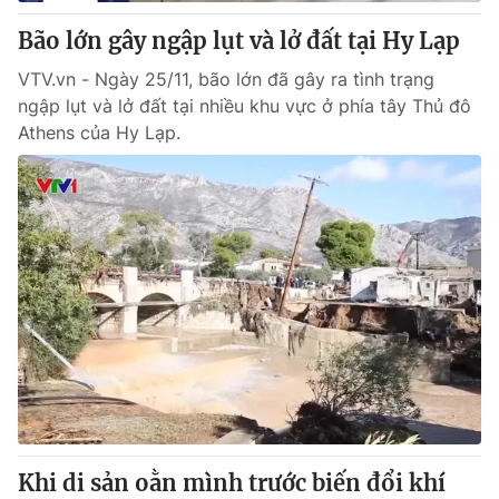
Bão lớn gây ngập lụt và lở đất tại Hy Lạp
® Cấm sao chép dưới mọi hình thức nếu không có sự chấp
VTV.vn - Ngày 25/11, bão lớn đã gây ra tình trạng
thuận bằng văn bản. Ghi rõ nguồn VTV.vn khi phát hành lại
ngập lụt và lở đất tại nhiều khu vực ở phía tây Thủ đô
thông tin từ website này.
Athens của Hy Lạp.
Khi di sản oằn mình trước biến đổi khí