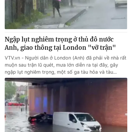
Giao lưu trực tuyến
Sản phẩm
Lịch phát sóng
Thị trường
Tư vấn
Ngập lụt nghiêm trọng ở thủ đô nước
Chuyên mục khác
Anh, giao thông tại London "vỡ trận"
Emagazine
Podcast
VTV.vn - Người dân ở London (Anh) đã phải về nhà rất
muộn sau trận lũ quét, mưa lớn diễn ra tại đây, gây
Photo
Infographic
ngập lụt nghiêm trọng, một số ga tàu hỏa và tàu...
Video
Shorts video
VTV Money
VTV Thể thao
VTV Sức khoẻ
Bất động sản