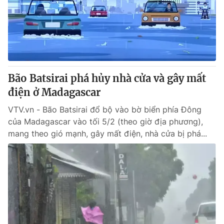
Tin tức
Kinh tế
Thế giới đó đây
Tài chính
Dữ liệu và đời sống
Câu chuyện quốc tế
Thị trường
Bão Batsirai phá hủy nhà cửa và gây mất
Truyền hình
Góc doanh nghiệp
điện ở Madagascar
Phim VTV
Giải trí
VTV.vn - Bão Batsirai đổ bộ vào bờ biển phía Đông
Hậu trường
của Madagascar vào tối 5/2 (theo giờ địa phương),
Điện ảnh
mang theo gió mạnh, gây mất điện, nhà cửa bị phá...
Đời sống
Nhân vật
Âm nhạc
Du lịch
Khán giả
Giáo dục
Sao
Làm đẹp
Giải sao mai
Tuyển sinh
Công nghệ
Chất lượng cuộc sống
Học trực tuyến
Hitech Công nghệ tương lai