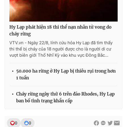
Ðiện thoại Thời báo VTV:
024.66 897 897
Email:
toasoan@vtv.vn
Liên hệ quảng cáo:
024-7300.7108
Hy Lạp phát hiện 18 thi thể nạn nhân tử vong do
cháy rừng
VTV.vn - Ngày 22/8, lính cứu hỏa Hy Lạp đã tìm thấy
thi thể bị cháy của 18 người được cho là người di cư
vượt biên giới Thổ Nhĩ Kỳ vào khu vực Đông Bắc...
50.000 ha rừng ở Hy Lạp bị thiêu rụi trong hơn
1 tuần
Cháy rừng ngày thứ 6 trên đảo Rhodes, Hy Lạp
® Cấm sao chép dưới mọi hình thức nếu không có sự chấp
ban bố tình trạng khẩn cấp
thuận bằng văn bản. Ghi rõ nguồn VTV.vn khi phát hành lại
thông tin từ website này.
0
0