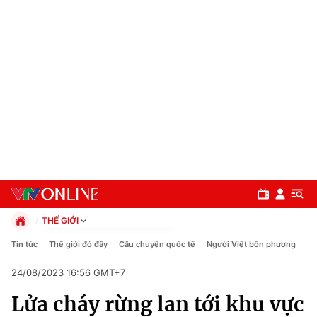
THẾ GIỚI
Chính trị
Tin tức
Thế giới đó đây
Câu chuyện quốc tế
Người Việt bốn phương
Xã hội
24/08/2023 16:56 GMT+7
Pháp luật
Chuyên mục
Kinh tế
Lửa cháy rừng lan tới khu vực
Thể thao