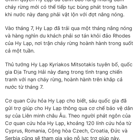
cháy rừng mới có thể tiếp tục bùng phát trong tuần
Photo
Infographic
khi nước này đang phải vật lộn với đợt nắng nóng.
Video
Vào tháng 7, Hy Lạp đã trải qua một tháng nắng nóng
Shorts video
và hàng nghìn du khách phải sơ tán khỏi đảo Rhodes
của Hy Lạp, nơi trận cháy rừng hoành hành trong suốt
VTV Money
VTV Thể thao
cả một tuần.
VTV Sức khoẻ
Thủ tướng Hy Lạp Kyriakos Mitsotakis tuyên bố, quốc
Bất động sản
gia Địa Trung Hải này đang trong tình trạng chiến
tranh với nạn cháy rừng, hoành hành trên khắp cả
Thị trường 24h
Tấm lòng Việt
nước từ tháng 7.
VTV4
Cơ quan Cứu hỏa Hy Lạp cho biết, sáu quốc gia đã
Vươn mình bằng AI
gửi trợ giúp cho Hy Lạp thông qua cơ chế bảo vệ dân
sự của Liên minh châu Âu. Theo người phát ngôn của
VTV9
VTV8
Cơ quan cứu hỏa Hy Lạp, khoảng 120 lính cứu hỏa từ
Cyprus, Romania, Cộng hòa Czech, Croatia, Đức và
Liên hệ tòa soạn
English
Serbia cũng sẽ tham gia vào nỗ lực trợ giúp này.