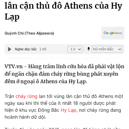
Chính trị
lân cận thủ đô Athens của Hy
Truyền hình
Lạp
Văn hóa - Giải trí
Xã hội
Y tế
Đời sống
Quỳnh Chi (Theo Aljazeera)
Pháp luật
Công nghệ
Giáo dục
Nghe đọc bài
1:48
Y tế
VTV.vn - Hàng trăm lính cứu hỏa đã phải vật lộn
Thế giới
để ngăn chặn đám cháy rừng bùng phát xuyên
Tin tức
đêm ở ngoại ô Athens của Hy Lạp.
Kinh tế
Thế giới đó đây
Trận
cháy rừng
lan tới vùng lân cận thủ đô Athens một
Tài chính
Dữ liệu và đời sống
ngày sau khi thi thể của ít nhất 18 người được phát
Câu chuyện quốc tế
Thị trường
hiện ở khu vực Đông Bắc
Hy Lạp
, nơi cháy rừng đang
hoành hành dữ dội.
Truyền hình
Góc doanh nghiệp