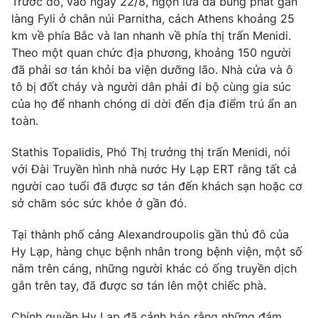
Trước đó, vào ngày 22/8, ngọn lửa đã bùng phát gần
Phim VTV
Giải trí
làng Fyli ở chân núi Parnitha, cách Athens khoảng 25
Hậu trường
km về phía Bắc và lan nhanh về phía thị trấn Menidi.
Điện ảnh
Theo một quan chức địa phương, khoảng 150 người
Đời sống
Nhân vật
đã phải sơ tán khỏi ba viện dưỡng lão. Nhà cửa và ô
Âm nhạc
Du lịch
tô bị đốt cháy và người dân phải đi bộ cùng gia súc
Khán giả
Giáo dục
Sao
của họ để nhanh chóng di dời đến địa điểm trú ẩn an
Làm đẹp
Giải sao mai
toàn.
Tuyển sinh
Công nghệ
Chất lượng cuộc sống
Stathis Topalidis, Phó Thị trưởng thị trấn Menidi, nói
Học trực tuyến
Hitech Công nghệ tương lai
với Đài Truyền hình nhà nước Hy Lạp ERT rằng tất cả
Giao lưu trực tuyến
người cao tuổi đã được sơ tán đến khách sạn hoặc cơ
Sản phẩm
sở chăm sóc sức khỏe ở gần đó.
Lịch phát sóng
Thị trường
Tại thành phố cảng Alexandroupolis gần thủ đô của
Hy Lạp, hàng chục bệnh nhân trong bệnh viện, một số
Tư vấn
nằm trên cáng, những người khác có ống truyền dịch
Chuyên mục khác
gắn trên tay, đã được sơ tán lên một chiếc phà.
Emagazine
Podcast
Chính quyền Hy Lạp đã cảnh báo rằng những đám