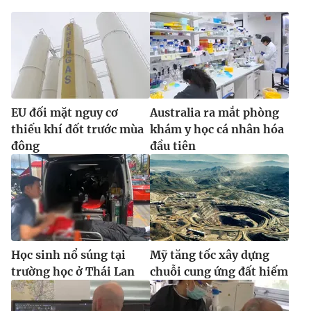
Ðiện thoại Thời báo VTV:
024.66 897 897
Email:
toasoan@vtv.vn
Liên hệ quảng cáo:
024-7300.7108
EU đối mặt nguy cơ
Australia ra mắt phòng
thiếu khí đốt trước mùa
khám y học cá nhân hóa
đông
đầu tiên
® Cấm sao chép dưới mọi hình thức nếu không có sự chấp
Học sinh nổ súng tại
Mỹ tăng tốc xây dựng
thuận bằng văn bản. Ghi rõ nguồn VTV.vn khi phát hành lại
thông tin từ website này.
trường học ở Thái Lan
chuỗi cung ứng đất hiếm