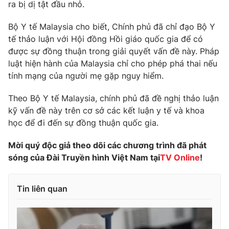
Phim VTV
ra bị dị tật đầu nhỏ.
Giải trí
Hậu trường
Bộ Y tế Malaysia cho biết, Chính phủ đã chỉ đạo Bộ Y
Điện ảnh
tế thảo luận với Hội đồng Hồi giáo quốc gia để có
Đời sống
Nhân vật
được sự đồng thuận trong giải quyết vấn đề này. Pháp
Âm nhạc
Du lịch
luật hiện hành của Malaysia chỉ cho phép phá thai nếu
Khán giả
Giáo dục
Sao
tính mạng của người mẹ gặp nguy hiểm.
Làm đẹp
Giải sao mai
Tuyển sinh
Theo Bộ Y tế Malaysia, chính phủ đã đề nghị thảo luận
Công nghệ
Chất lượng cuộc sống
kỹ vấn đề này trên cơ sở các kết luận y tế và khoa
Học trực tuyến
Hitech Công nghệ tương lai
học để đi đến sự đồng thuận quốc gia.
Giao lưu trực tuyến
Sản phẩm
Mời quý độc giả theo dõi các chương trình đã phát
sóng của Đài Truyền hình Việt Nam tại
TV Online
!
Lịch phát sóng
Thị trường
Tư vấn
Tin liên quan
Chuyên mục khác
Emagazine
Podcast