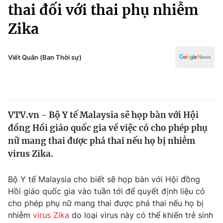
Chính trị
thai đối với thai phụ nhiễm
Truyền hình
Zika
Văn hóa - Giải trí
Xã hội
Y tế
Đời sống
Viết Quân (Ban Thời sự)
Pháp luật
Công nghệ
Giáo dục
Y tế
VTV.vn - Bộ Y tế Malaysia sẽ họp bàn với Hội
Thế giới
đồng Hồi giáo quốc gia về việc có cho phép phụ
Tin tức
nữ mang thai được phá thai nếu họ bị nhiễm
Kinh tế
virus Zika.
Thế giới đó đây
Tài chính
Dữ liệu và đời sống
Câu chuyện quốc tế
Bộ Y tế Malaysia cho biết sẽ họp bàn với Hội đồng
Thị trường
Hồi giáo quốc gia vào tuần tới để quyết định liệu có
cho phép phụ nữ mang thai được phá thai nếu họ bị
Truyền hình
Góc doanh nghiệp
nhiễm
virus Zika
do loại virus này có thể khiến trẻ sinh