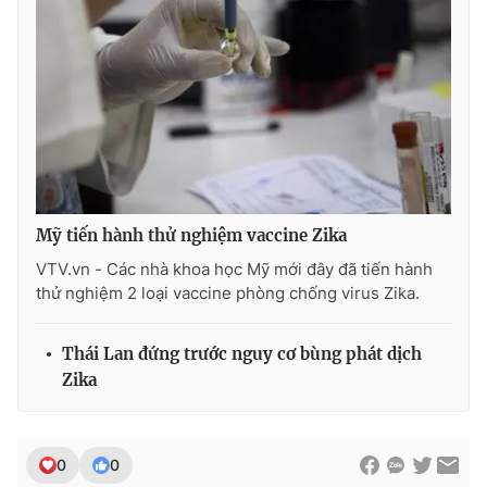
Photo
Infographic
Video
Shorts video
VTV Money
VTV Thể thao
VTV Sức khoẻ
Bất động sản
Mỹ tiến hành thử nghiệm vaccine Zika
VTV.vn - Các nhà khoa học Mỹ mới đây đã tiến hành
Thị trường 24h
Tấm lòng Việt
thử nghiệm 2 loại vaccine phòng chống virus Zika.
VTV4
Vươn mình bằng AI
Thái Lan đứng trước nguy cơ bùng phát dịch
Zika
VTV9
VTV8
0
0
Liên hệ tòa soạn
English