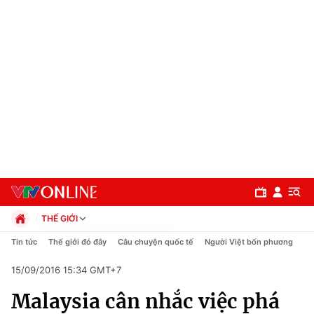
THẾ GIỚI
Chính trị
Tin tức
Thế giới đó đây
Câu chuyện quốc tế
Người Việt bốn phương
Xã hội
15/09/2016 15:34 GMT+7
Pháp luật
Chuyên mục
Kinh tế
Malaysia cân nhắc việc phá
Thể thao