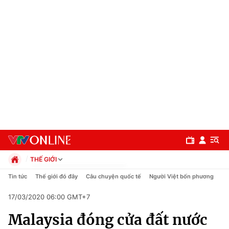
THẾ GIỚI
Chính trị
Tin tức
Thế giới đó đây
Câu chuyện quốc tế
Người Việt bốn phương
Xã hội
17/03/2020 06:00 GMT+7
Pháp luật
Chuyên mục
Kinh tế
Malaysia đóng cửa đất nước
Thể thao