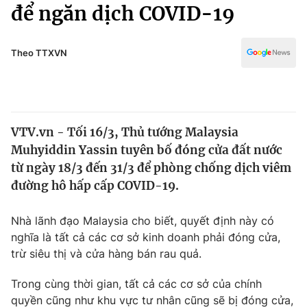
Chính trị
để ngăn dịch COVID-19
Truyền hình
Văn hóa - Giải trí
Xã hội
Y tế
Theo TTXVN
Đời sống
Pháp luật
Công nghệ
Giáo dục
Y tế
VTV.vn - Tối 16/3, Thủ tướng Malaysia
Muhyiddin Yassin tuyên bố đóng cửa đất nước
Thế giới
từ ngày 18/3 đến 31/3 để phòng chống dịch viêm
đường hô hấp cấp COVID-19.
Tin tức
Kinh tế
Thế giới đó đây
Nhà lãnh đạo Malaysia cho biết, quyết định này có
Tài chính
nghĩa là tất cả các cơ sở kinh doanh phải đóng cửa,
Dữ liệu và đời sống
Câu chuyện quốc tế
trừ siêu thị và cửa hàng bán rau quả.
Thị trường
Truyền hình
Trong cùng thời gian, tất cả các cơ sở của chính
Góc doanh nghiệp
quyền cũng như khu vực tư nhân cũng sẽ bị đóng cửa,