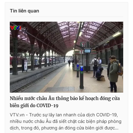
Ðiện thoại Thời báo VTV:
024.66 897 897
Tin liên quan
Email:
toasoan@vtv.vn
Liên hệ quảng cáo:
024-7300.7108
Nhiều nước châu Âu thông báo kế hoạch đóng cửa
® Cấm sao chép dưới mọi hình thức nếu không có sự chấp
biên giới do COVID-19
thuận bằng văn bản. Ghi rõ nguồn VTV.vn khi phát hành lại
VTV.vn - Trước sự lây lan nhanh của dịch COVID-19,
thông tin từ website này.
nhiều nước châu Âu đã siết chặt các biện pháp phòng
dịch, trong đó, phương án đóng cửa biên giới được...