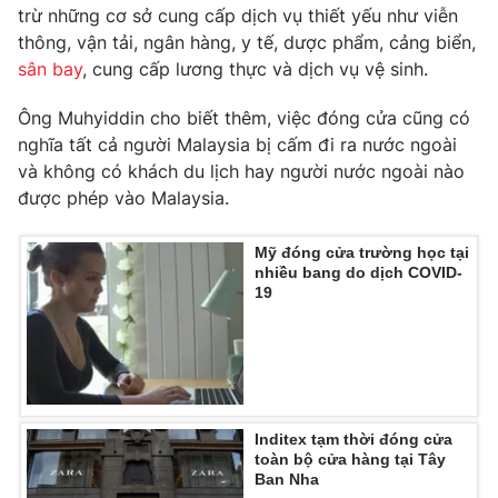
Phim VTV
trừ những cơ sở cung cấp dịch vụ thiết yếu như viễn
Giải trí
thông, vận tải, ngân hàng, y tế, dược phẩm, cảng biển,
Hậu trường
sân bay
, cung cấp lương thực và dịch vụ vệ sinh.
Điện ảnh
Đời sống
Nhân vật
Âm nhạc
Ông Muhyiddin cho biết thêm, việc đóng cửa cũng có
Du lịch
Khán giả
nghĩa tất cả người Malaysia bị cấm đi ra nước ngoài
Giáo dục
Sao
và không có khách du lịch hay người nước ngoài nào
Làm đẹp
Giải sao mai
được phép vào Malaysia.
Tuyển sinh
Công nghệ
Chất lượng cuộc sống
Học trực tuyến
Mỹ đóng cửa trường học tại
Hitech Công nghệ tương lai
nhiều bang do dịch COVID-
Giao lưu trực tuyến
19
Sản phẩm
Lịch phát sóng
Thị trường
Tư vấn
Chuyên mục khác
Inditex tạm thời đóng cửa
toàn bộ cửa hàng tại Tây
Emagazine
Podcast
Ban Nha