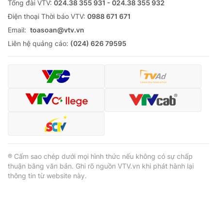
Tổng đài VTV:
024.38 355 931 - 024.38 355 932
Ðiện thoại Thời báo VTV:
0988 671 671
Email:
toasoan@vtv.vn
Liên hệ quảng cáo:
(024) 626 79595
® Cấm sao chép dưới mọi hình thức nếu không có sự chấp
thuận bằng văn bản. Ghi rõ nguồn VTV.vn khi phát hành lại
thông tin từ website này.