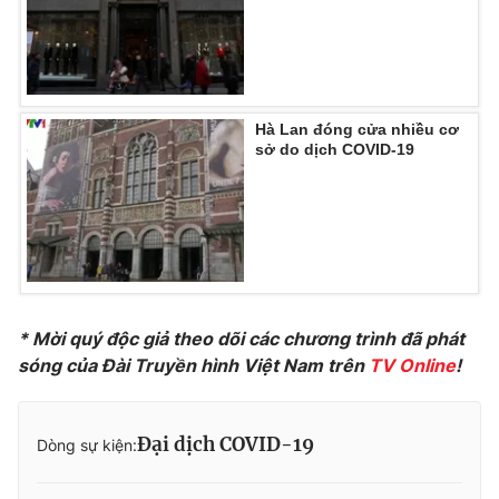
Photo
Infographic
Video
Shorts video
Hà Lan đóng cửa nhiều cơ
sở do dịch COVID-19
VTV Money
VTV Thể thao
VTV Sức khoẻ
Bất động sản
Thị trường 24h
Tấm lòng Việt
* Mời quý độc giả theo dõi các chương trình đã phát
VTV4
Vươn mình bằng AI
sóng của Đài Truyền hình Việt Nam trên
TV Online
!
VTV9
VTV8
Đại dịch COVID-19
Dòng sự kiện:
Liên hệ tòa soạn
English