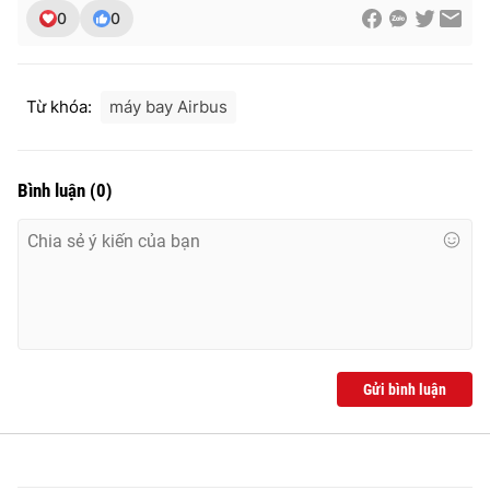
0
0
THỜI BÁO VTV
Từ khóa:
máy bay Airbus
Bình luận
(
0
)
Theo dõi báo trên
Cơ quan chủ quản:
Đài Truyền hình Việt Nam
Cơ quan báo chí:
Thời báo VTV
Giấy phép hoạt động báo in và báo điện tử số 483/GP-BTTTT
cấp ngày 29/12/2023
Tổng Biên tập:
Vũ Thanh Thủy
Gửi bình luận
Phó Tổng Biên tập:
Nguyễn Thị Mỹ Hạnh, Phạm Quốc Thắng,
Nguyễn Trọng Ninh
Tổng đài VTV:
024.38 355 931 - 024.38 355 932