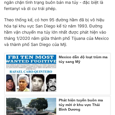
ngăn chặn tình trạng buôn bán ma túy - đặc biệt là
Ðiện thoại Thời báo VTV:
024.66 897 897
fentanyl và di cư trái phép.
Email:
toasoan@vtv.vn
Liên hệ quảng cáo:
024-7300.7108
Theo thống kế, có hơn 95 đường hầm đã bị vô hiệu
hóa tại khu vực San Diego kể từ năm 1993. Đường
hầm vận chuyển ma túy lớn nhất được phát hiện vào
tháng 1/2020 nằm giữa thành phố Tijuana của Mexico
và thành phố San Diego của Mỹ.
Mexico dẫn độ loạt trùm ma
túy sang Mỹ
® Cấm sao chép dưới mọi hình thức nếu không có sự chấp
thuận bằng văn bản. Ghi rõ nguồn VTV.vn khi phát hành lại
thông tin từ website này.
Phát hiện tuyến buôn ma
túy mới ở khu vực Thái
Bình Dương