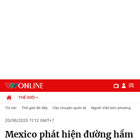
THẾ GIỚI
Chính trị
Tin tức
Thế giới đó đây
Câu chuyện quốc tế
Người Việt bốn phương
Xã hội
20/06/2025 11:12 GMT+7
Pháp luật
Chuyên mục
Kinh tế
Mexico phát hiện đường hầm
Thể thao