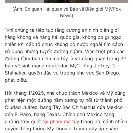
(Ảnh: Cơ quan Hải quan và Bảo vệ Biên giới Mỹ/Fox
News)
THỜI BÁO VTV
"Khi chúng ta tiếp tục tăng cường an ninh biên giới
hàng không và hàng hải quốc gia, không có gì ngạc
nhiên khi các tổ chức khủng bố nước ngoài tìm cách
sử dụng những tuyến đường ngầm. Việc triệt phá các
Theo dõi báo trên
đường hầm buôn lậu ma túy là vô cùng quan trọng để
bảo vệ sinh mạng người dân Mỹ" - ông Jeffrey D.
Stalnaker, quyền đặc vụ trưởng khu vực San Diego,
Cơ quan chủ quản:
Đài Truyền hình Việt Nam
phát biểu.
Cơ quan báo chí:
Thời báo VTV
Giấy phép hoạt động báo in và báo điện tử số 483/GP-BTTTT
Hồi tháng 1/2025, nhà chức trách Mexico và Mỹ cũng
cấp ngày 29/12/2023
phát hiện một đường hầm tương tự nối từ thành phố
Tổng Biên tập:
Vũ Thanh Thủy
Ciudad Juárez, bang Tây Bắc Chihuahua của Mexico
Phó Tổng Biên tập:
đến El Paso, bang Texas. Chính phủ Mexico tăng
Nguyễn Thị Mỹ Hạnh, Phạm Quốc Thắng,
Nguyễn Trọng Ninh
cường truy quét
tội phạm ma túy
trong bối cảnh chính
Tổng đài VTV:
024.38 355 931 - 024.38 355 932
quyền Tổng thống Mỹ Donald Trump gây áp nhằm