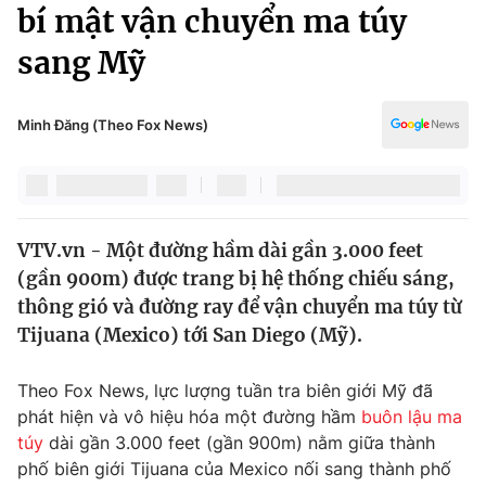
Chính trị
bí mật vận chuyển ma túy
Truyền hình
sang Mỹ
Văn hóa - Giải trí
Xã hội
Y tế
Đời sống
Minh Đăng (Theo Fox News)
Pháp luật
Công nghệ
Giáo dục
Y tế
VTV.vn - Một đường hầm dài gần 3.000 feet
Thế giới
(gần 900m) được trang bị hệ thống chiếu sáng,
Tin tức
thông gió và đường ray để vận chuyển ma túy từ
Kinh tế
Tijuana (Mexico) tới San Diego (Mỹ).
Thế giới đó đây
Tài chính
Dữ liệu và đời sống
Câu chuyện quốc tế
Theo Fox News, lực lượng tuần tra biên giới Mỹ đã
Thị trường
phát hiện và vô hiệu hóa một đường hầm
buôn lậu ma
túy
dài gần 3.000 feet (gần 900m) nằm giữa thành
Truyền hình
Góc doanh nghiệp
phố biên giới Tijuana của Mexico nối sang thành phố