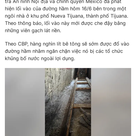
tra An ninh Nội địa và chính quyền Mexico đã phát
hiện lối vào của đường hầm hôm 16/6 bên trong một
Photo
Infographic
ngôi nhà ở khu phố Nueva Tijuana, thành phố Tijuana.
Theo thông báo, lối vào này mới được che đậy bằng
Video
Shorts video
những viên gạch lát nền.
Theo CBP, hàng nghìn lít bê tông sẽ sớm được đổ vào
VTV Money
VTV Thể thao
đường hầm nhằm ngăn chặn việc nó bị các tổ chức
khủng bố nước ngoài lợi dụng.
VTV Sức khoẻ
Bất động sản
Thị trường 24h
Tấm lòng Việt
VTV4
Vươn mình bằng AI
VTV9
VTV8
Liên hệ tòa soạn
English