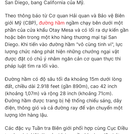
Phim VTV
San Diego, bang California của Mỹ.
Giải trí
Hậu trường
Theo thông báo từ Cơ quan Hải quan và Bảo vệ Biên
Điện ảnh
giới Mỹ (CBP),
đường hầm
ngầm chạy bên dưới một
Đời sống
Nhân vật
phần của cửa khẩu Otay Mesa và có lối ra dự kiến gần
Âm nhạc
Du lịch
hoặc bên trong một kho hàng thương mại tại San
Khán giả
Giáo dục
Sao
Diego. Khi tiến vào đường hầm "vô cùng tinh vi", lực
Làm đẹp
Giải sao mai
lượng chức năng phát hiện những chướng ngại vật
Tuyển sinh
Công nghệ
được đặt có chủ ý nhằm ngăn cản cơ quan thực thi
Chất lượng cuộc sống
Học trực tuyến
pháp luật tìm ra lối vào.
Hitech Công nghệ tương lai
Giao lưu trực tuyến
Đường hầm có độ sâu tối đa khoảng 15m dưới lòng
Sản phẩm
đất, chiều dài 2.918 feet (gần 890m), cao 42 inch
Lịch phát sóng
(khoảng 1,07m) và rộng 28 inch (khoảng 71cm).
Thị trường
Đường hầm được trang bị hệ thống chiếu sáng, dây
Tư vấn
điện, thông gió và cả đường ray để vận chuyển một
lượng lớn hàng lậu.
Chuyên mục khác
Emagazine
Podcast
Các đặc vụ Tuần tra Biên giới phối hợp cùng Cục Điều