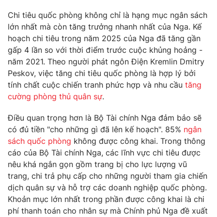
Email:
toasoan@vtv.vn
Liên hệ quảng cáo:
024-7300.7108
Chi tiêu quốc phòng không chỉ là hạng mục ngân sách
lớn nhất mà còn tăng trưởng nhanh nhất của Nga. Kế
hoạch chi tiêu trong năm 2025 của Nga đã tăng gần
gấp 4 lần so với thời điểm trước cuộc khủng hoảng -
năm 2021. Theo người phát ngôn Điện Kremlin Dmitry
Peskov, việc tăng chi tiêu quốc phòng là hợp lý bởi
tính chất cuộc chiến tranh phức hợp và nhu cầu
tăng
cường phòng thủ quân sự
.
Điều quan trọng hơn là Bộ Tài chính Nga đảm bảo sẽ
có đủ tiền "cho những gì đã lên kế hoạch". 85%
ngân
sách quốc phòng
không được công khai. Trong thông
® Cấm sao chép dưới mọi hình thức nếu không có sự chấp
cáo của Bộ Tài chính Nga, các lĩnh vực chi tiêu được
thuận bằng văn bản. Ghi rõ nguồn VTV.vn khi phát hành lại
nêu khá ngắn gọn gồm trang bị cho lực lượng vũ
thông tin từ website này.
trang, chi trả phụ cấp cho những người tham gia chiến
dịch quân sự và hỗ trợ các doanh nghiệp quốc phòng.
Khoản mục lớn nhất trong phần được công khai là chi
phí thanh toán cho nhân sự mà Chính phủ Nga đề xuất