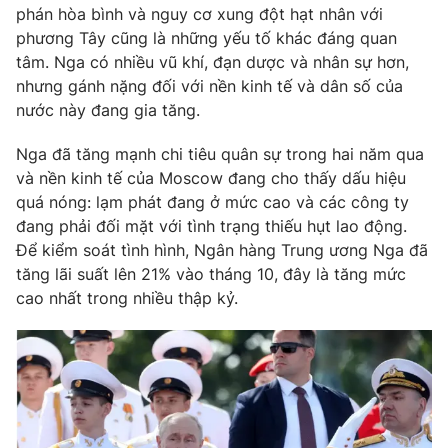
phán hòa bình và nguy cơ xung đột hạt nhân với
Photo
Infographic
phương Tây cũng là những yếu tố khác đáng quan
tâm. Nga có nhiều vũ khí, đạn dược và nhân sự hơn,
nhưng gánh nặng đối với nền kinh tế và dân số của
Video
Shorts video
nước này đang gia tăng.
VTV Money
VTV Thể thao
Nga đã tăng mạnh chi tiêu quân sự trong hai năm qua
và nền kinh tế của Moscow đang cho thấy dấu hiệu
quá nóng: lạm phát đang ở mức cao và các công ty
VTV Sức khoẻ
Bất động sản
đang phải đối mặt với tình trạng thiếu hụt lao động.
Để kiểm soát tình hình, Ngân hàng Trung ương Nga đã
Thị trường 24h
Tấm lòng Việt
tăng lãi suất lên 21% vào tháng 10, đây là tăng mức
cao nhất trong nhiều thập kỷ.
VTV4
Vươn mình bằng AI
VTV9
VTV8
Liên hệ tòa soạn
English