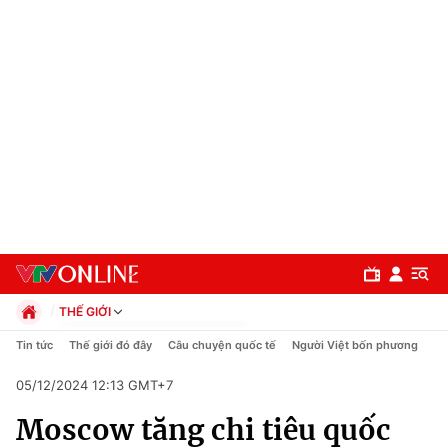
THẾ GIỚI
Chính trị
Tin tức
Thế giới đó đây
Câu chuyện quốc tế
Người Việt bốn phương
Xã hội
05/12/2024 12:13 GMT+7
Pháp luật
Chuyên mục
Kinh tế
Moscow tăng chi tiêu quốc
Thể thao