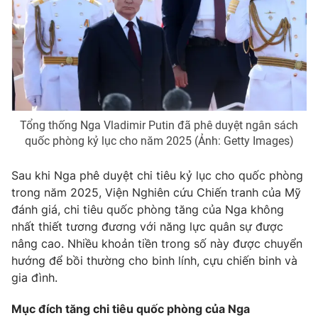
THỜI BÁO VTV
Theo dõi báo trên
Tổng thống Nga Vladimir Putin đã phê duyệt ngân sách
quốc phòng kỷ lục cho năm 2025 (Ảnh: Getty Images)
Cơ quan chủ quản:
Đài Truyền hình Việt Nam
Cơ quan báo chí:
Thời báo VTV
Sau khi Nga phê duyệt chi tiêu kỷ lục cho quốc phòng
Giấy phép hoạt động báo in và báo điện tử số 483/GP-BTTTT
trong năm 2025, Viện Nghiên cứu Chiến tranh của Mỹ
cấp ngày 29/12/2023
đánh giá, chi tiêu quốc phòng tăng của Nga không
Tổng Biên tập:
Vũ Thanh Thủy
nhất thiết tương đương với năng lực quân sự được
nâng cao. Nhiều khoản tiền trong số này được chuyển
Phó Tổng Biên tập:
Nguyễn Thị Mỹ Hạnh, Phạm Quốc Thắng,
hướng để bồi thường cho binh lính, cựu chiến binh và
Nguyễn Trọng Ninh
gia đình.
Tổng đài VTV:
024.38 355 931 - 024.38 355 932
Ðiện thoại Thời báo VTV:
024.66 897 897
Mục đích tăng chi tiêu quốc phòng của Nga