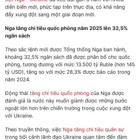
Phim VTV
Giải trí
diễn biến mới, phức tạp trên thực địa, có khả năng
Hậu trường
đẩy xung đột sang một giai đoạn mới.
Điện ảnh
Đời sống
Nhân vật
Nga tăng chi tiêu quốc phòng năm 2025 lên 32,5%
Âm nhạc
ngân sách
Du lịch
Khán giả
Giáo dục
Sao
Theo sắc lệnh mới được Tổng thống Nga ban hành,
Làm đẹp
Giải sao mai
Tuyển sinh
khoảng 32,5% ngân sách đã được phân bổ cho quốc
Công nghệ
Chất lượng cuộc sống
phòng, tương đương với mức 13.500 tỷ Ruble (hơn 145
Học trực tuyến
tỷ USD), tăng so với mức 28,3% được báo cáo trong
Hitech Công nghệ tương lai
Giao lưu trực tuyến
năm 2024.
Sản phẩm
Động thái
tăng chi tiêu quốc phòng
của Nga được
Lịch phát sóng
Thị trường
đánh giá là nước này muốn giành được những bước
ngoặt lớn hơn trên chiến trường trong cuộc xung đột
Tư vấn
với Ukraine.
Chuyên mục khác
Theo truyền thông, việc
Nga tăng chi tiêu quân sự
Emagazine
Podcast
trong bối cảnh lãnh đạo Ukraine quan tâm đến đàm