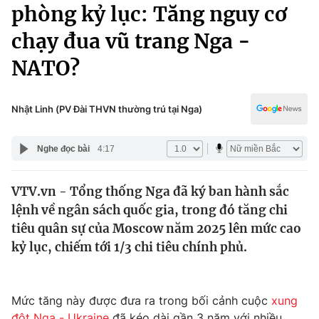
Chính trị
phòng kỷ lục: Tăng nguy cơ
Truyền hình
chạy đua vũ trang Nga -
Văn hóa - Giải trí
Xã hội
Y tế
NATO?
Đời sống
Pháp luật
Công nghệ
Giáo dục
Nhật Linh (PV Đài THVN thường trú tại Nga)
Y tế
Nghe đọc bài
4:17
Thế giới
VTV.vn - Tổng thống Nga đã ký ban hành sắc
Tin tức
lệnh về ngân sách quốc gia, trong đó tăng chi
Kinh tế
Thế giới đó đây
tiêu quân sự của Moscow năm 2025 lên mức cao
Tài chính
kỷ lục, chiếm tới 1/3 chi tiêu chính phủ.
Dữ liệu và đời sống
Câu chuyện quốc tế
Thị trường
Truyền hình
Góc doanh nghiệp
Mức tăng này được đưa ra trong bối cảnh cuộc
xung
đột Nga - Ukraine
đã kéo dài gần 3 năm với nhiều