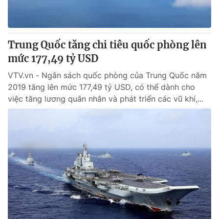
Cơ quan báo chí:
Thời báo VTV
Giấy phép hoạt động báo in và báo điện tử số 483/GP-BTTTT
cấp ngày 29/12/2023
Trung Quốc tăng chi tiêu quốc phòng lên
Tổng Biên tập:
Vũ Thanh Thủy
mức 177,49 tỷ USD
Phó Tổng Biên tập:
Nguyễn Thị Mỹ Hạnh, Phạm Quốc Thắng,
Nguyễn Trọng Ninh
VTV.vn - Ngân sách quốc phòng của Trung Quốc năm
Tổng đài VTV:
2019 tăng lên mức 177,49 tỷ USD, có thể dành cho
024.38 355 931 - 024.38 355 932
việc tăng lương quân nhân và phát triển các vũ khí,...
Ðiện thoại Thời báo VTV:
024.66 897 897
Email:
toasoan@vtv.vn
Liên hệ quảng cáo:
024-7300.7108