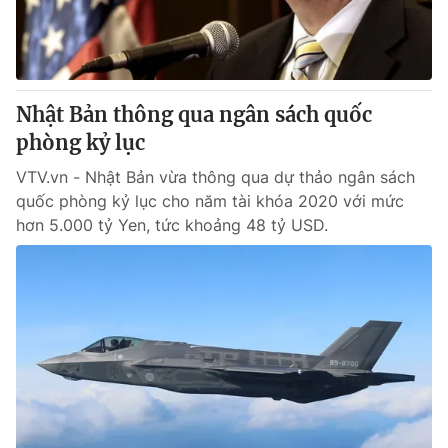
Thị trường 24h
Tấm lòng Việt
VTV4
Vươn mình bằng AI
Nhật Bản thông qua ngân sách quốc
VTV9
VTV8
phòng kỷ lục
VTV.vn - Nhật Bản vừa thông qua dự thảo ngân sách
Liên hệ tòa soạn
English
quốc phòng kỷ lục cho năm tài khóa 2020 với mức
hơn 5.000 tỷ Yen, tức khoảng 48 tỷ USD.
THỜI BÁO VTV
Theo dõi báo trên
Cơ quan chủ quản:
Đài Truyền hình Việt Nam