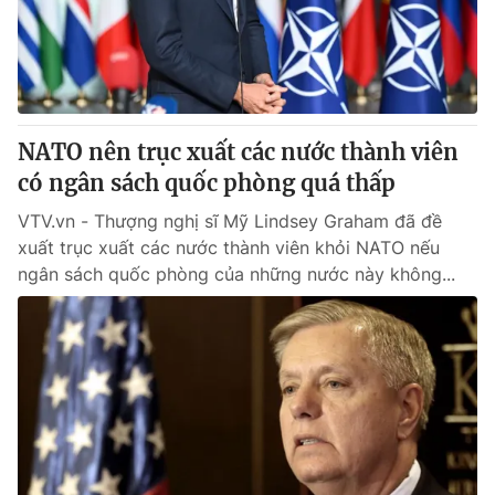
Giao lưu trực tuyến
Sản phẩm
Lịch phát sóng
Thị trường
Tư vấn
Chuyên mục khác
NATO nên trục xuất các nước thành viên
có ngân sách quốc phòng quá thấp
Emagazine
Podcast
VTV.vn - Thượng nghị sĩ Mỹ Lindsey Graham đã đề
xuất trục xuất các nước thành viên khỏi NATO nếu
Photo
Infographic
ngân sách quốc phòng của những nước này không...
Video
Shorts video
VTV Money
VTV Thể thao
VTV Sức khoẻ
Bất động sản