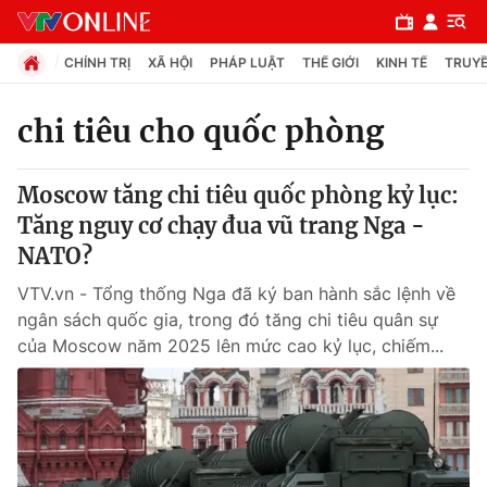
CHÍNH TRỊ
XÃ HỘI
PHÁP LUẬT
THẾ GIỚI
KINH TẾ
TRUYỀ
chi tiêu cho quốc phòng
Chuyên mục
Moscow tăng chi tiêu quốc phòng kỷ lục:
Chính trị
Tăng nguy cơ chạy đua vũ trang Nga -
NATO?
Xã hội
VTV.vn - Tổng thống Nga đã ký ban hành sắc lệnh về
ngân sách quốc gia, trong đó tăng chi tiêu quân sự
Pháp luật
của Moscow năm 2025 lên mức cao kỷ lục, chiếm...
Y tế
Thế giới