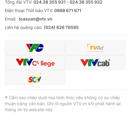
Tổng đài VTV:
024.38 355 931 - 024.38 355 932
Ðiện thoại Thời báo VTV:
0988 671 671
Email:
toasoan@vtv.vn
Liên hệ quảng cáo:
(024) 626 79595
® Cấm sao chép dưới mọi hình thức nếu không có sự chấp
thuận bằng văn bản. Ghi rõ nguồn VTV.vn khi phát hành lại
thông tin từ website này.