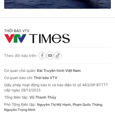
® Cấm sao chép dưới mọi hình thức nếu không có sự chấp
thuận bằng văn bản. Ghi rõ nguồn VTV.vn khi phát hành lại
THỜI BÁO VTV
thông tin từ website này.
Theo dõi báo trên
Cơ quan chủ quản:
Đài Truyền hình Việt Nam
Cơ quan báo chí:
Thời báo VTV
Giấy phép hoạt động báo in và báo điện tử số 483/GP-BTTTT
cấp ngày 29/12/2023
Tổng Biên tập:
Vũ Thanh Thủy
Phó Tổng Biên tập:
Nguyễn Thị Mỹ Hạnh, Phạm Quốc Thắng,
Nguyễn Trọng Ninh