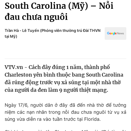
Chính trị
South Carolina (Mỹ) – Nỗi
Truyền hình
đau chưa nguôi
Văn hóa - Giải trí
Xã hội
Y tế
Đời sống
Trần Hà - Lê Tuyển (Phóng viên thường trú Đài THVN
Pháp luật
tại Mỹ)
Công nghệ
Giáo dục
Y tế
VTV.vn - Cách đây đúng 1 năm, thành phố
Thế giới
Charleston yên bình thuộc bang South Carolina
Tin tức
đã rúng động trước vụ xả súng tại một nhà thờ
Kinh tế
của người da đen làm 9 người thiệt mạng.
Thế giới đó đây
Tài chính
Dữ liệu và đời sống
Ngày 17/6, người dân ở đây đã đến nhà thờ để tưởng
Câu chuyện quốc tế
Thị trường
niệm các nạn nhân trong nỗi đau chưa nguôi từ vụ xả
súng vừa diễn ra vào tuần trước tại Florida.
Truyền hình
Góc doanh nghiệp