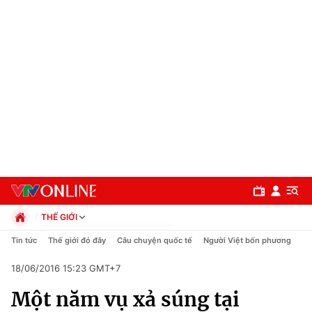
THẾ GIỚI
Chính trị
Tin tức
Thế giới đó đây
Câu chuyện quốc tế
Người Việt bốn phương
Xã hội
18/06/2016 15:23 GMT+7
Pháp luật
Chuyên mục
Kinh tế
Một năm vụ xả súng tại
Thể thao