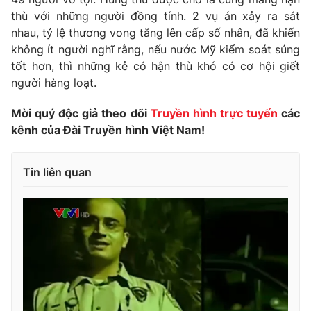
thù với những người đồng tính. 2 vụ án xảy ra sát
Photo
Infographic
nhau, tỷ lệ thương vong tăng lên cấp số nhân, đã khiến
không ít người nghĩ rằng, nếu nước Mỹ kiểm soát súng
Video
Shorts video
tốt hơn, thì những kẻ có hận thù khó có cơ hội giết
người hàng loạt.
VTV Money
VTV Thể thao
Mời quý độc giả theo dõi
Truyền hình trực tuyến
các
kênh của Đài Truyền hình Việt Nam!
VTV Sức khoẻ
Bất động sản
Tin liên quan
Thị trường 24h
Tấm lòng Việt
VTV4
Vươn mình bằng AI
VTV9
VTV8
Liên hệ tòa soạn
English