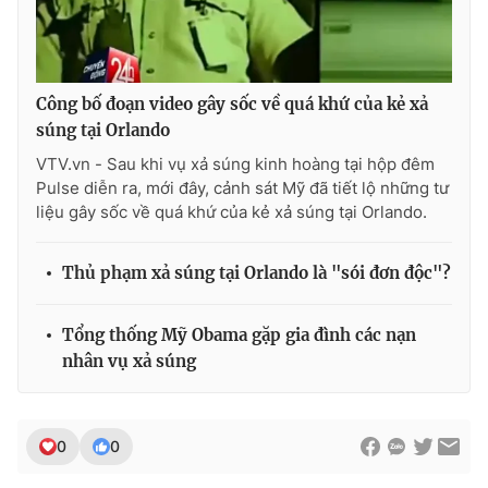
Công bố đoạn video gây sốc về quá khứ của kẻ xả
THỜI BÁO VTV
súng tại Orlando
VTV.vn - Sau khi vụ xả súng kinh hoàng tại hộp đêm
Pulse diễn ra, mới đây, cảnh sát Mỹ đã tiết lộ những tư
Theo dõi báo trên
liệu gây sốc về quá khứ của kẻ xả súng tại Orlando.
Thủ phạm xả súng tại Orlando là "sói đơn độc"?
Cơ quan chủ quản:
Đài Truyền hình Việt Nam
Cơ quan báo chí:
Thời báo VTV
Tổng thống Mỹ Obama gặp gia đình các nạn
Giấy phép hoạt động báo in và báo điện tử số 483/GP-BTTTT
cấp ngày 29/12/2023
nhân vụ xả súng
Tổng Biên tập:
Vũ Thanh Thủy
Phó Tổng Biên tập:
Nguyễn Thị Mỹ Hạnh, Phạm Quốc Thắng,
Nguyễn Trọng Ninh
0
0
Tổng đài VTV:
024.38 355 931 - 024.38 355 932