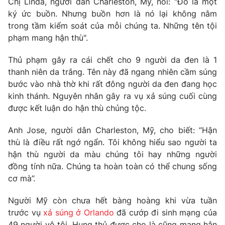
Chị Linda, người dân Charleston, Mỹ, nói: "Đó là một
Phim VTV
Giải trí
ký ức buồn. Nhưng buồn hơn là nó lại không nằm
Hậu trường
trong tầm kiểm soát của mỗi chúng ta. Những tên tội
Điện ảnh
phạm mang hận thù".
Đời sống
Nhân vật
Âm nhạc
Thủ phạm gây ra cái chết cho 9 người da đen là 1
Du lịch
Khán giả
Giáo dục
thanh niên da trắng. Tên này đã ngang nhiên cầm súng
Sao
Làm đẹp
Giải sao mai
bước vào nhà thờ khi rất đông người da đen đang học
Tuyển sinh
kinh thánh. Nguyên nhân gây ra vụ xả súng cuối cùng
Công nghệ
Chất lượng cuộc sống
được kết luận do hận thù chủng tộc.
Học trực tuyến
Hitech Công nghệ tương lai
Giao lưu trực tuyến
Anh Jose, người dân Charleston, Mỹ, cho biết: “Hận
Sản phẩm
thù là điều rất ngớ ngẩn. Tôi không hiểu sao người ta
hận thù người da màu chúng tôi hay những người
Lịch phát sóng
Thị trường
đồng tính nữa. Chúng ta hoàn toàn có thể chung sống
cơ mà”.
Tư vấn
Chuyên mục khác
Người Mỹ còn chưa hết bàng hoàng khi vừa tuần
Emagazine
Podcast
trước vụ
xả súng ở Orlando
đã cướp đi sinh mạng của
49 người vô tội. Hung thủ được cho là cũng mang hận