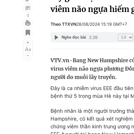
viêm não ngựa hiếm 
0
Theo TTXVN
28/08/2024 15:19 GMT+7
Giải trí
Đời sống
2:28
Nghe đọc bài
Điện ảnh
Du lịch
Âm nhạc
Làm đẹp
VTV.vn-Bang New Hampshire của
Sao
Chất lượng cuộc sốn
virus viêm não ngựa phương Đôn
người do muỗi lây truyền.
Đây là ca nhiễm virus EEE đầu tiê
bệnh thứ 5 trong mùa Hè này tại M
Bệnh nhân là một người trưởng th
Hampshire, có kết quả xét nghiệm d
chứng viêm thần kinh trung ương n