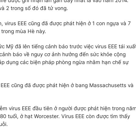
re được ghi nhận lần gần đây nhất là vào năm 2014.
và 2 trong số đó đã tử vong.
n, virus EEE cũng đã được phát hiện ở 1 con ngựa và 7
trong mùa Hè này.
c Mỹ đã lên tiếng cảnh báo trước việc virus EEE tái xuấ
c cảnh báo về nguy cơ ảnh hưởng đến sức khỏe cộng
 áp dụng các biện pháp phòng ngừa nhằm hạn chế sự
 EEE cũng đã được phát hiện ở bang Massachusetts và
ễm virus EEE đầu tiên ở người được phát hiện trong nă
80 tuổi, ở hạt Worcester. Virus EEE còn được tìm thấy
ỗi.