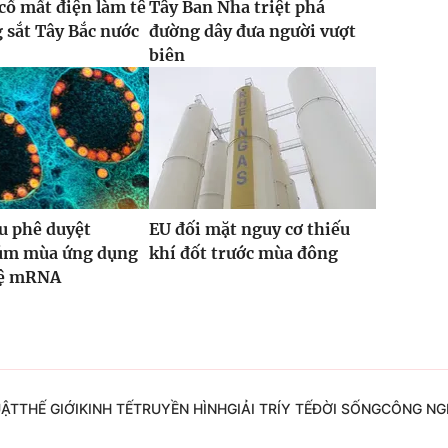
 cố mất điện làm tê
Tây Ban Nha triệt phá
g sắt Tây Bắc nước
đường dây đưa người vượt
biên
u phê duyệt
EU đối mặt nguy cơ thiếu
cúm mùa ứng dụng
khí đốt trước mùa đông
hệ mRNA
UẬT
THẾ GIỚI
KINH TẾ
TRUYỀN HÌNH
GIẢI TRÍ
Y TẾ
ĐỜI SỐNG
CÔNG NG