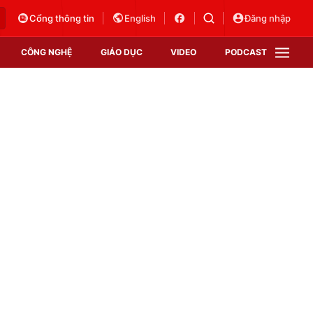
Cổng thông tin
English
Đăng nhập
CÔNG NGHỆ
GIÁO DỤC
VIDEO
PODCAST
VTV Money
VTV Thể thao
VTV Sức khoẻ
Bất động sản
Thị trường 24h
Tấm lòng Việt
Vươn mình bằng AI
VTV4
VTV8
VTV9
Lịch phát sóng
Giao lưu trực tuyến
Sự kiện