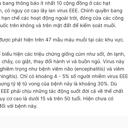
a bang thông báo ít nhất 10 cộng đồng ở các hạt
, có nguy cơ cao lây lan virus EEE. Chính quyền bang
 hạn chế các hoạt động ngoài trời, đóng cửa các công
uốc trên không và trên mặt đất để kiểm soát muỗi.
được phát hiện trên 47 mẫu máu muỗi tại các khu vực.
 biểu hiện các triệu chứng giống cúm như sốt, ớn lạnh,
chảy, co giật, thay đổi hành vi và buồn ngủ. Virus này
nghiêm trọng như bệnh viêm não (encephalitis) và viêm
ngitis). Chỉ có khoảng 4 - 5% số người nhiễm virus EEE
hưng tỷ lệ tử vong của bệnh này là khoảng 30%. Dù
 EEE phải chịu những tác động suốt đời cả về thể chất
y cơ cao là dưới 15 và trên 50 tuổi. Hiện chưa có
ối với bệnh này.