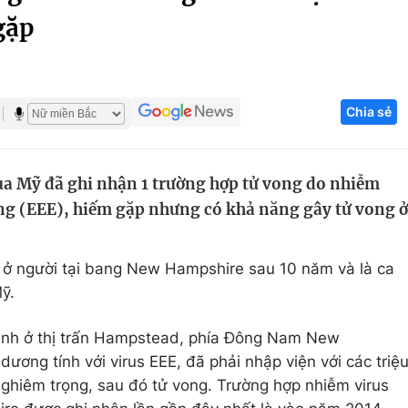
gặp
Góc ảnh
Giáo dục
Công nghệ
Chia sẻ
Tuyển sinh
Hitech Công ng
Học trực tuyến
Sản phẩm
 Mỹ đã ghi nhận 1 trường hợp tử vong do nhiễm
g
Thị trường
g (EEE), hiếm gặp nhưng có khả năng gây tử vong ở
Tư vấn
n ở người tại bang New Hampshire sau 10 năm và là ca
ỹ.
ành ở thị trấn Hampstead, phía Đông Nam New
ương tính với virus EEE, đã phải nhập viện với các triệ
ghiêm trọng, sau đó tử vong. Trường hợp nhiễm virus