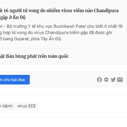
ất 16 người tử vong do nhiễm virus viêm não Chandipura
gặp ở Ấn Độ
n - Bộ trưởng Y tế khu vực Rushikesh Patel cho biết ít nhất 16
g hợp tử vong do virus Chandipura hiếm gặp đã được ghi
ở bang Gujarat, phía Tây Ấn Độ.
ật Bản bùng phát trên toàn quốc
im cho bài đọc
n bệnh
virus EEE