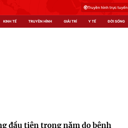
Truyền hình trực tuyến
KINH TẾ
TRUYỀN HÌNH
GIẢI TRÍ
Y TẾ
ĐỜI SỐNG
Pháp luật
Y tế
Truyền hình
Multimedia
Phim VTV
Video
Hậu trường
Shorts video
Nhân vật
Podcast
Khán giả
EMagazine
Giải sao mai
Photo
ng đầu tiên trong năm do bệnh
Infographic