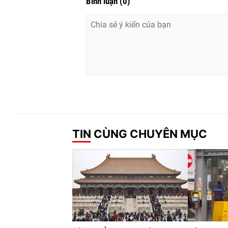
Bình luận
(
0
)
TIN CÙNG CHUYÊN MỤC