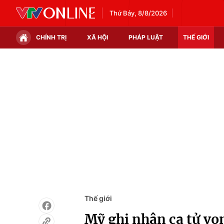
Thứ Bảy, 8/8/2026
CHÍNH TRỊ
XÃ HỘI
PHÁP LUẬT
THẾ GIỚI
Chính trị
Xã hội
Thế giới
Kinh tế
Tin tức
Tài chính
Thế giới đó đây
Thị trường
Câu chuyện quốc tế
Góc doanh nghiệp
Dữ liệu và đời sống
Thế giới
Mỹ ghi nhận ca tử vo