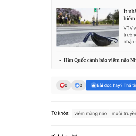
Ít nh
hiếm 
VTV.v
trườn
nhận 
Hàn Quốc cảnh báo viêm não Nh
0
0
Bài đọc hay? Thả t
Từ khóa:
viêm màng não
muỗi truyề