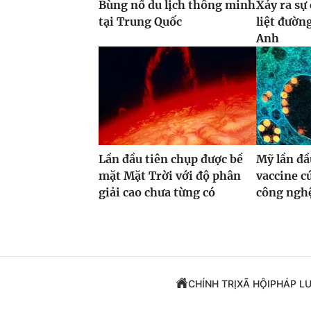
Bùng nổ du lịch thông minh
Xảy ra sự
tại Trung Quốc
liệt đườn
Anh
Lần đầu tiên chụp được bề
Mỹ lần đầ
mặt Mặt Trời với độ phân
vaccine 
giải cao chưa từng có
công ng
CHÍNH TRỊ
XÃ HỘI
PHÁP L