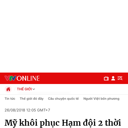
THẾ GIỚI
Chính trị
Tin tức
Thế giới đó đây
Câu chuyện quốc tế
Người Việt bốn phương
Xã hội
26/08/2018 12:05 GMT+7
Pháp luật
Chuyên mục
Kinh tế
Mỹ khôi phục Hạm đội 2 thời
Thể thao