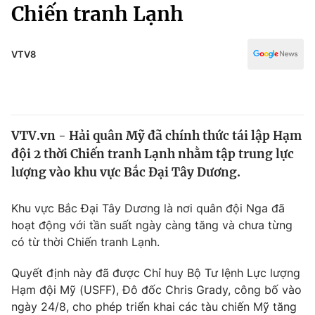
Chính trị
Chiến tranh Lạnh
Truyền hình
Văn hóa - Giải trí
Xã hội
Y tế
VTV8
Đời sống
Pháp luật
Công nghệ
Giáo dục
Y tế
VTV.vn - Hải quân Mỹ đã chính thức tái lập Hạm
đội 2 thời Chiến tranh Lạnh nhằm tập trung lực
Thế giới
lượng vào khu vực Bắc Đại Tây Dương.
Tin tức
Kinh tế
Khu vực Bắc Đại Tây Dương là nơi quân đội Nga đã
Thế giới đó đây
hoạt động với tần suất ngày càng tăng và chưa từng
Tài chính
có từ thời Chiến tranh Lạnh.
Dữ liệu và đời sống
Câu chuyện quốc tế
Thị trường
Quyết định này đã được Chỉ huy Bộ Tư lệnh Lực lượng
Truyền hình
Hạm đội Mỹ (USFF), Đô đốc Chris Grady, công bố vào
Góc doanh nghiệp
ngày 24/8, cho phép triển khai các tàu chiến Mỹ tăng