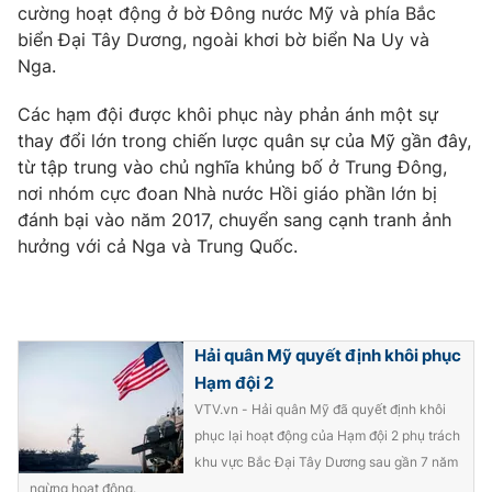
Phim VTV
cường hoạt động ở bờ Đông nước Mỹ và phía Bắc
Giải trí
biển Đại Tây Dương, ngoài khơi bờ biển Na Uy và
Hậu trường
Nga.
Điện ảnh
Đời sống
Nhân vật
Âm nhạc
Các hạm đội được khôi phục này phản ánh một sự
Du lịch
Khán giả
thay đổi lớn trong chiến lược quân sự của Mỹ gần đây,
Giáo dục
Sao
từ tập trung vào chủ nghĩa khủng bố ở Trung Đông,
Làm đẹp
Giải sao mai
nơi nhóm cực đoan Nhà nước Hồi giáo phần lớn bị
Tuyển sinh
Công nghệ
đánh bại vào năm 2017, chuyển sang cạnh tranh ảnh
Chất lượng cuộc sống
Học trực tuyến
hưởng với cả Nga và Trung Quốc.
Hitech Công nghệ tương lai
Giao lưu trực tuyến
Sản phẩm
Lịch phát sóng
Thị trường
Hải quân Mỹ quyết định khôi phục
Hạm đội 2
Tư vấn
VTV.vn - Hải quân Mỹ đã quyết định khôi
Chuyên mục khác
phục lại hoạt động của Hạm đội 2 phụ trách
Emagazine
Podcast
khu vực Bắc Đại Tây Dương sau gần 7 năm
ngừng hoạt động.