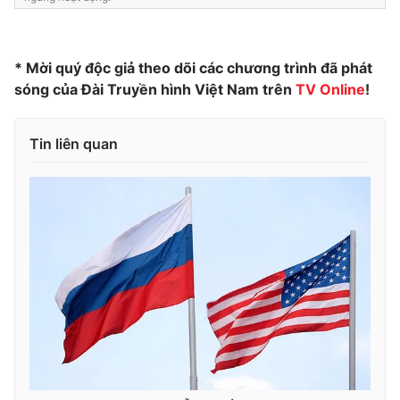
Photo
Infographic
* Mời quý độc giả theo dõi các chương trình đã phát
Video
Shorts video
sóng của Đài Truyền hình Việt Nam trên
TV Online
!
VTV Money
VTV Thể thao
Tin liên quan
VTV Sức khoẻ
Bất động sản
Thị trường 24h
Tấm lòng Việt
VTV4
Vươn mình bằng AI
VTV9
VTV8
Liên hệ tòa soạn
English