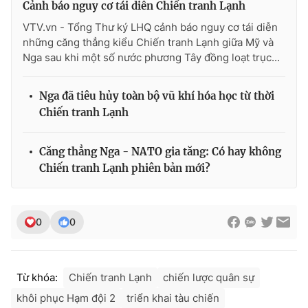
Cảnh báo nguy cơ tái diễn Chiến tranh Lạnh
VTV.vn - Tổng Thư ký LHQ cảnh báo nguy cơ tái diễn
những căng thẳng kiểu Chiến tranh Lạnh giữa Mỹ và
Nga sau khi một số nước phương Tây đồng loạt trục...
THỜI BÁO VTV
Nga đã tiêu hủy toàn bộ vũ khí hóa học từ thời
Chiến tranh Lạnh
Theo dõi báo trên
Căng thẳng Nga - NATO gia tăng: Có hay không
Chiến tranh Lạnh phiên bản mới?
Cơ quan chủ quản:
Đài Truyền hình Việt Nam
Cơ quan báo chí:
Thời báo VTV
Giấy phép hoạt động báo in và báo điện tử số 483/GP-BTTTT
0
0
cấp ngày 29/12/2023
Tổng Biên tập:
Vũ Thanh Thủy
Phó Tổng Biên tập:
Nguyễn Thị Mỹ Hạnh, Phạm Quốc Thắng,
Từ khóa:
Chiến tranh Lạnh
chiến lược quân sự
Nguyễn Trọng Ninh
Tổng đài VTV:
024.38 355 931 - 024.38 355 932
khôi phục Hạm đội 2
triển khai tàu chiến