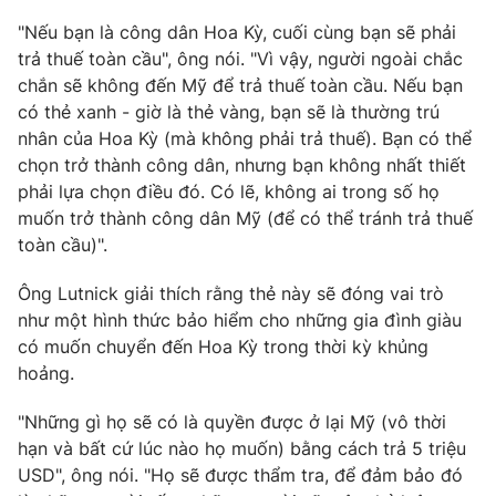
"Nếu bạn là công dân Hoa Kỳ, cuối cùng bạn sẽ phải
trả thuế toàn cầu", ông nói. "Vì vậy, người ngoài chắc
chắn sẽ không đến Mỹ để trả thuế toàn cầu. Nếu bạn
THỜI BÁO VTV
có thẻ xanh - giờ là thẻ vàng, bạn sẽ là thường trú
nhân của Hoa Kỳ (mà không phải trả thuế). Bạn có thể
chọn trở thành công dân, nhưng bạn không nhất thiết
Theo dõi báo trên
phải lựa chọn điều đó. Có lẽ, không ai trong số họ
muốn trở thành công dân Mỹ (để có thể tránh trả thuế
Cơ quan chủ quản:
Đài Truyền hình Việt Nam
toàn cầu)".
Cơ quan báo chí:
Thời báo VTV
Ông Lutnick giải thích rằng thẻ này sẽ đóng vai trò
Giấy phép hoạt động báo in và báo điện tử số 483/GP-BTTTT
như một hình thức bảo hiểm cho những gia đình giàu
cấp ngày 29/12/2023
có muốn chuyển đến Hoa Kỳ trong thời kỳ khủng
Tổng Biên tập:
Vũ Thanh Thủy
hoảng.
Phó Tổng Biên tập:
Nguyễn Thị Mỹ Hạnh, Phạm Quốc Thắng,
Nguyễn Trọng Ninh
"Những gì họ sẽ có là quyền được ở lại Mỹ (vô thời
Tổng đài VTV:
024.38 355 931 - 024.38 355 932
hạn và bất cứ lúc nào họ muốn) bằng cách trả 5 triệu
Ðiện thoại Thời báo VTV:
024.66 897 897
USD", ông nói. "Họ sẽ được thẩm tra, để đảm bảo đó