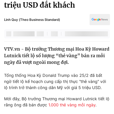
Chính trị
triệu USD đắt khách
Truyền hình
Văn hóa - Giải trí
Xã hội
Y tế
Linh Quy (Theo Business Standard)
Đời sống
Pháp luật
Công nghệ
Giáo dục
Y tế
VTV.vn - Bộ trưởng Thương mại Hoa Kỳ Howard
Lutnick tiết lộ số lượng “thẻ vàng” bán ra mỗi
Thế giới
ngày đã vượt ngoài mong đợi.
Tin tức
Kinh tế
Tổng thống Hoa Kỳ Donald Trump vào 25/2 đã bất
Thế giới đó đây
ngờ tiết lộ kế hoạch cung cấp thị thực "thẻ vàng" với
Tài chính
lộ trình trở thành công dân Mỹ với giá 5 triệu USD.
Dữ liệu và đời sống
Câu chuyện quốc tế
Thị trường
Mới đây, Bộ trưởng Thương mại Howard Lutnick tiết lộ
Truyền hình
rằng ông đã bán được
1.000 thẻ vàng mỗi ngày
.
Góc doanh nghiệp