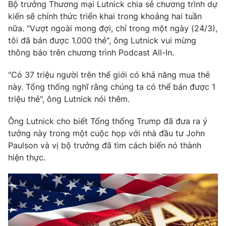
Phim VTV
Bộ trưởng Thương mại Lutnick chia sẻ chương trình dự
Giải trí
kiến ​​sẽ chính thức triển khai trong khoảng hai tuần
Hậu trường
nữa. "Vượt ngoài mong đợi, chỉ trong một ngày (24/3),
Điện ảnh
Đời sống
tôi đã bán được 1.000 thẻ", ông Lutnick vui mừng
Nhân vật
Âm nhạc
thông báo trên chương trình Podcast All-In.
Du lịch
Khán giả
Giáo dục
Sao
"Có 37 triệu người trên thế giới có khả năng mua thẻ
Làm đẹp
Giải sao mai
này. Tổng thống nghĩ rằng chúng ta có thể bán được 1
Tuyển sinh
Công nghệ
triệu thẻ", ông Lutnick nói thêm.
Chất lượng cuộc sống
Học trực tuyến
Hitech Công nghệ tương lai
Ông Lutnick cho biết Tổng thống Trump đã đưa ra ý
Giao lưu trực tuyến
tưởng này trong một cuộc họp với nhà đầu tư John
Sản phẩm
Paulson và vị bộ trưởng đã tìm cách biến nó thành
Lịch phát sóng
hiện thực.
Thị trường
Tư vấn
Chuyên mục khác
Emagazine
Podcast