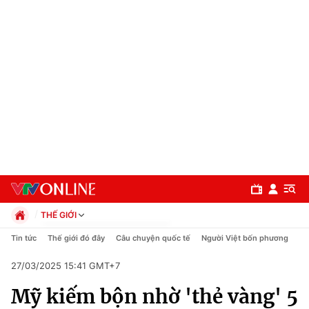
THẾ GIỚI
Chính trị
Tin tức
Thế giới đó đây
Câu chuyện quốc tế
Người Việt bốn phương
Xã hội
27/03/2025 15:41 GMT+7
Pháp luật
Chuyên mục
Kinh tế
Mỹ kiếm bộn nhờ 'thẻ vàng' 5
Thể thao