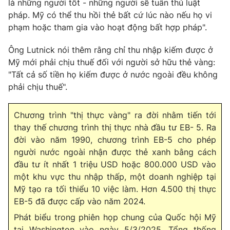
Email:
toasoan@vtv.vn
là những người tốt - những người sẽ tuân thủ luật
pháp. Mỹ có thể thu hồi thẻ bất cứ lúc nào nếu họ vi
Liên hệ quảng cáo:
024-7300.7108
phạm hoặc tham gia vào hoạt động bất hợp pháp".
Ông Lutnick nói thêm rằng chỉ thu nhập kiếm được ở
Mỹ mới phải chịu thuế đối với người sở hữu thẻ vàng:
"Tất cả số tiền họ kiếm được ở nước ngoài đều không
phải chịu thuế".
Chương trình "thị thực vàng" ra đời nhằm tiến tới
thay thế chương trình thị thực nhà đầu tư EB- 5. Ra
đời vào năm 1990, chương trình EB-5 cho phép
người nước ngoài nhận được thẻ xanh bằng cách
® Cấm sao chép dưới mọi hình thức nếu không có sự chấp
đầu tư ít nhất 1 triệu USD hoặc 800.000 USD vào
thuận bằng văn bản. Ghi rõ nguồn VTV.vn khi phát hành lại
một khu vực thu nhập thấp, một doanh nghiệp tại
thông tin từ website này.
Mỹ tạo ra tối thiểu 10 việc làm. Hơn 4.500 thị thực
EB-5 đã được cấp vào năm 2024.
Phát biểu trong phiên họp chung của Quốc hội Mỹ
tại Washington vào ngày 5/3/2025, Tổng thống