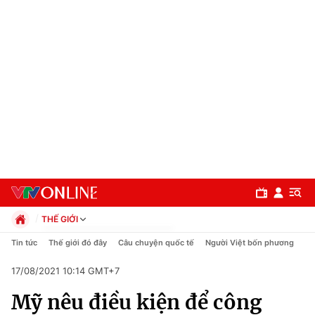
THẾ GIỚI
Chính trị
Tin tức
Thế giới đó đây
Câu chuyện quốc tế
Người Việt bốn phương
Xã hội
17/08/2021 10:14 GMT+7
Pháp luật
Chuyên mục
Kinh tế
Mỹ nêu điều kiện để công
Thể thao