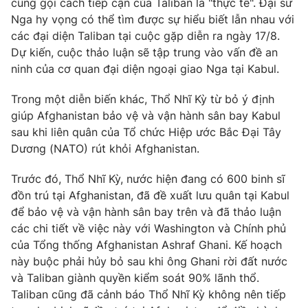
cũng gọi cách tiếp cận của Taliban là "thực tế". Đại sứ
Nga hy vọng có thể tìm được sự hiểu biết lẫn nhau với
các đại diện Taliban tại cuộc gặp diễn ra ngày 17/8.
Dự kiến, cuộc thảo luận sẽ tập trung vào vấn đề an
THỜI BÁO VTV
ninh của cơ quan đại diện ngoại giao Nga tại Kabul.
Trong một diễn biến khác, Thổ Nhĩ Kỳ từ bỏ ý định
giúp Afghanistan bảo vệ và vận hành sân bay Kabul
sau khi liên quân của Tổ chức Hiệp ước Bắc Đại Tây
Theo dõi báo trên
Dương (NATO) rút khỏi Afghanistan.
Cơ quan chủ quản:
Đài Truyền hình Việt Nam
Trước đó, Thổ Nhĩ Kỳ, nước hiện đang có 600 binh sĩ
Cơ quan báo chí:
Thời báo VTV
đồn trú tại Afghanistan, đã đề xuất lưu quân tại Kabul
Giấy phép hoạt động báo in và báo điện tử số 483/GP-BTTTT
để bảo vệ và vận hành sân bay trên và đã thảo luận
cấp ngày 29/12/2023
các chi tiết về việc này với Washington và Chính phủ
Tổng Biên tập:
của Tổng thống Afghanistan Ashraf Ghani. Kế hoạch
Vũ Thanh Thủy
này buộc phải hủy bỏ sau khi ông Ghani rời đất nước
Phó Tổng Biên tập:
Nguyễn Thị Mỹ Hạnh, Phạm Quốc Thắng,
và Taliban giành quyền kiểm soát 90% lãnh thổ.
Nguyễn Trọng Ninh
Taliban cũng đã cảnh báo Thổ Nhĩ Kỳ không nên tiếp
Tổng đài VTV:
024.38 355 931 - 024.38 355 932