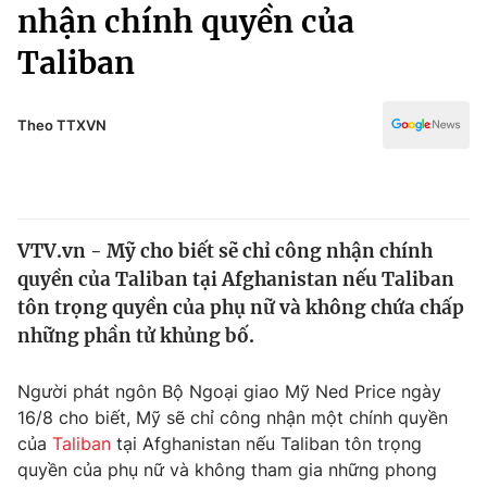
Chính trị
nhận chính quyền của
Truyền hình
Taliban
Văn hóa - Giải trí
Xã hội
Y tế
Đời sống
Theo TTXVN
Pháp luật
Công nghệ
Giáo dục
Y tế
VTV.vn - Mỹ cho biết sẽ chỉ công nhận chính
Thế giới
quyền của Taliban tại Afghanistan nếu Taliban
Tin tức
tôn trọng quyền của phụ nữ và không chứa chấp
Kinh tế
những phần tử khủng bố.
Thế giới đó đây
Tài chính
Dữ liệu và đời sống
Câu chuyện quốc tế
Người phát ngôn Bộ Ngoại giao Mỹ Ned Price ngày
Thị trường
16/8 cho biết, Mỹ sẽ chỉ công nhận một chính quyền
của
Taliban
tại Afghanistan nếu Taliban tôn trọng
Truyền hình
Góc doanh nghiệp
quyền của phụ nữ và không tham gia những phong