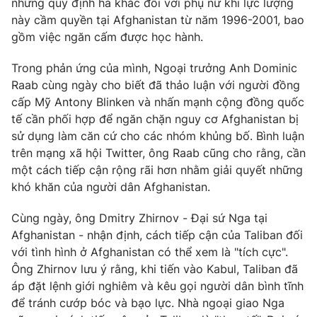
những quy định hà khắc đối với phụ nữ khi lực lượng
này cầm quyền tại Afghanistan từ năm 1996-2001, bao
Photo
Infographic
gồm việc ngăn cấm được học hành.
Video
Shorts video
Trong phản ứng của mình, Ngoại trưởng Anh Dominic
Raab cùng ngày cho biết đã thảo luận với người đồng
cấp Mỹ Antony Blinken và nhấn mạnh cộng đồng quốc
VTV Money
VTV Thể thao
tế cần phối hợp để ngăn chặn nguy cơ Afghanistan bị
sử dụng làm căn cứ cho các nhóm khủng bố. Bình luận
VTV Sức khoẻ
Bất động sản
trên mạng xã hội Twitter, ông Raab cũng cho rằng, cần
một cách tiếp cận rộng rãi hơn nhằm giải quyết những
Thị trường 24h
khó khăn của người dân Afghanistan.
Tấm lòng Việt
Cùng ngày, ông Dmitry Zhirnov - Đại sứ Nga tại
VTV4
Vươn mình bằng AI
Afghanistan - nhận định, cách tiếp cận của Taliban đối
với tình hình ở Afghanistan có thể xem là "tích cực".
VTV9
Ông Zhirnov lưu ý rằng, khi tiến vào Kabul, Taliban đã
VTV8
áp đặt lệnh giới nghiêm và kêu gọi người dân bình tĩnh
để tránh cướp bóc và bạo lực. Nhà ngoại giao Nga
Liên hệ tòa soạn
English