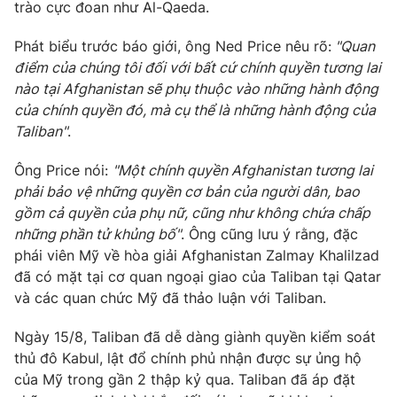
Phim VTV
trào cực đoan như Al-Qaeda.
Giải trí
Hậu trường
Phát biểu trước báo giới, ông Ned Price nêu rõ:
"Quan
Điện ảnh
điểm của chúng tôi đối với bất cứ chính quyền tương lai
Đời sống
Nhân vật
nào tại Afghanistan sẽ phụ thuộc vào những hành động
Âm nhạc
Du lịch
của chính quyền đó, mà cụ thể là những hành động của
Khán giả
Giáo dục
Sao
Taliban"
.
Làm đẹp
Giải sao mai
Tuyển sinh
Ông Price nói:
"Một chính quyền Afghanistan tương lai
Công nghệ
Chất lượng cuộc sống
phải bảo vệ những quyền cơ bản của người dân, bao
Học trực tuyến
Hitech Công nghệ tương lai
gồm cả quyền của phụ nữ, cũng như không chứa chấp
Giao lưu trực tuyến
những phần tử khủng bố"
. Ông cũng lưu ý rằng, đặc
Sản phẩm
phái viên Mỹ về hòa giải Afghanistan Zalmay Khalilzad
Lịch phát sóng
đã có mặt tại cơ quan ngoại giao của Taliban tại Qatar
Thị trường
và các quan chức Mỹ đã thảo luận với Taliban.
Tư vấn
Ngày 15/8, Taliban đã dễ dàng giành quyền kiểm soát
Chuyên mục khác
thủ đô Kabul, lật đổ chính phủ nhận được sự ủng hộ
Emagazine
Podcast
của Mỹ trong gần 2 thập kỷ qua. Taliban đã áp đặt