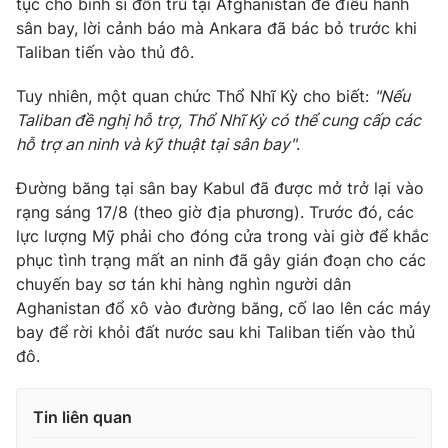
tục cho binh sĩ đồn trú tại Afghanistan để điều hành
Ðiện thoại Thời báo VTV:
024.66 897 897
sân bay, lời cảnh báo mà Ankara đã bác bỏ trước khi
Email:
toasoan@vtv.vn
Taliban tiến vào thủ đô.
Liên hệ quảng cáo:
024-7300.7108
Tuy nhiên, một quan chức Thổ Nhĩ Kỳ cho biết:
"Nếu
Taliban đề nghị hỗ trợ, Thổ Nhĩ Kỳ có thể cung cấp các
hỗ trợ an ninh và kỹ thuật tại sân bay"
.
Đường băng tại sân bay Kabul đã được mở trở lại vào
rạng sáng 17/8 (theo giờ địa phương). Trước đó, các
lực lượng Mỹ phải cho đóng cửa trong vài giờ để khắc
phục tình trạng mất an ninh đã gây gián đoạn cho các
chuyến bay sơ tán khi hàng nghìn người dân
Aghanistan đổ xô vào đường băng, cố lao lên các máy
bay để rời khỏi đất nước sau khi Taliban tiến vào thủ
® Cấm sao chép dưới mọi hình thức nếu không có sự chấp
đô.
thuận bằng văn bản. Ghi rõ nguồn VTV.vn khi phát hành lại
thông tin từ website này.
Tin liên quan