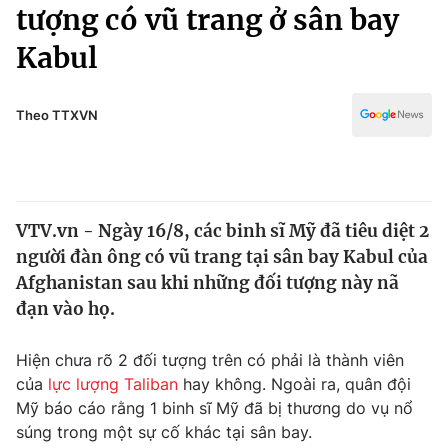
Chính trị
tượng có vũ trang ở sân bay
Truyền hình
Kabul
Văn hóa - Giải trí
Xã hội
Y tế
Đời sống
Theo TTXVN
Pháp luật
Công nghệ
Giáo dục
Y tế
VTV.vn - Ngày 16/8, các binh sĩ Mỹ đã tiêu diệt 2
Thế giới
người đàn ông có vũ trang tại sân bay Kabul của
Tin tức
Afghanistan sau khi những đối tượng này nã
Kinh tế
đạn vào họ.
Thế giới đó đây
Tài chính
Dữ liệu và đời sống
Câu chuyện quốc tế
Hiện chưa rõ 2 đối tượng trên có phải là thành viên
Thị trường
của
lực lượng Taliban
hay không. Ngoài ra, quân đội
Mỹ báo cáo rằng 1 binh sĩ Mỹ đã bị thương do vụ nổ
Truyền hình
Góc doanh nghiệp
súng trong một sự cố khác tại sân bay.