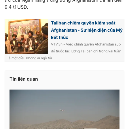
trữ của Ngân hàng trung ương Afghanistan đã lên đến
Ðiện thoại Thời báo VTV:
024.66 897 897
9,4 tỉ USD.
Email:
toasoan@vtv.vn
Liên hệ quảng cáo:
024-7300.7108
Taliban chiếm quyền kiểm soát
Afghanistan - Sự hiện diện của Mỹ
kết thúc
VTV.vn - Việc chính quyền Afghanistan sụp
đổ trước lực lượng Taliban chỉ trong vài tuần
là một điều không ai ngờ tới.
Tin liên quan
® Cấm sao chép dưới mọi hình thức nếu không có sự chấp
thuận bằng văn bản. Ghi rõ nguồn VTV.vn khi phát hành lại
thông tin từ website này.