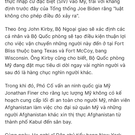
thực nhập cư đặc biệt (SIV) vào Mỹ, trái với khẳng
định trước đây của Tổng thống Joe Biden rằng "luật
Photo
Infographic
không cho phép điều đó xảy ra".
Video
Shorts video
Theo ông John Kirby, Bộ Ngoại giao sẽ xác định các
cá nhân và Bộ Quốc phòng sẽ tạo điều kiện thuận lợi
cho việc vận chuyển những người này đến ở tại Fort
VTV Money
VTV Thể thao
Bliss thuộc bang Texas và Fort McCoy, bang
Wisconsin. Ông Kirby cũng cho biết, Bộ Quốc phòng
VTV Sức khoẻ
Bất động sản
Mỹ đang đặt mục tiêu di dời ngay vài nghìn người và
sau đó là hàng chục nghìn người khác.
Thị trường 24h
Tấm lòng Việt
Trong khi đó, Phó Cố vấn an ninh quốc gia Mỹ
Jonathan Finer cho rằng lực lượng Mỹ không có kế
VTV4
Vươn mình bằng AI
hoạch cung cấp lối đi an toàn cho người Mỹ, nhân viên
Afghanistan làm việc cho đại sứ quán Mỹ và những
VTV9
người Afghanistan khác xin thị thực Afghanistan từ
VTV8
thành phố Kabul đến sân bay.
Liên hệ tòa soạn
English