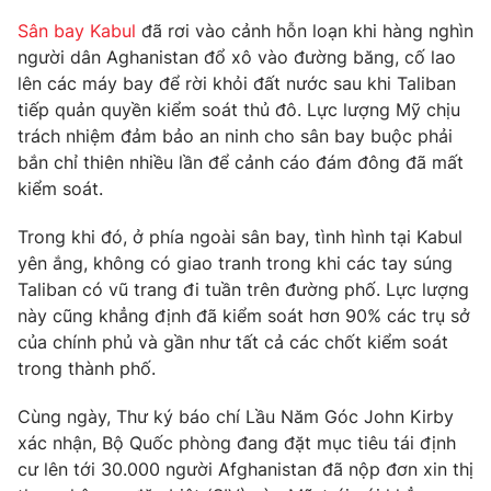
Phim VTV
Giải trí
Sân bay Kabul
đã rơi vào cảnh hỗn loạn khi hàng nghìn
Hậu trường
người dân Aghanistan đổ xô vào đường băng, cố lao
Điện ảnh
lên các máy bay để rời khỏi đất nước sau khi Taliban
Đời sống
Nhân vật
tiếp quản quyền kiểm soát thủ đô. Lực lượng Mỹ chịu
Âm nhạc
Du lịch
trách nhiệm đảm bảo an ninh cho sân bay buộc phải
Khán giả
Giáo dục
Sao
bắn chỉ thiên nhiều lần để cảnh cáo đám đông đã mất
Làm đẹp
Giải sao mai
kiểm soát.
Tuyển sinh
Công nghệ
Chất lượng cuộc sống
Trong khi đó, ở phía ngoài sân bay, tình hình tại Kabul
Học trực tuyến
Hitech Công nghệ tương lai
yên ắng, không có giao tranh trong khi các tay súng
Giao lưu trực tuyến
Taliban có vũ trang đi tuần trên đường phố. Lực lượng
Sản phẩm
này cũng khẳng định đã kiểm soát hơn 90% các trụ sở
Lịch phát sóng
của chính phủ và gần như tất cả các chốt kiểm soát
Thị trường
trong thành phố.
Tư vấn
Cùng ngày, Thư ký báo chí Lầu Năm Góc John Kirby
Chuyên mục khác
xác nhận, Bộ Quốc phòng đang đặt mục tiêu tái định
Emagazine
Podcast
cư lên tới 30.000 người Afghanistan đã nộp đơn xin thị