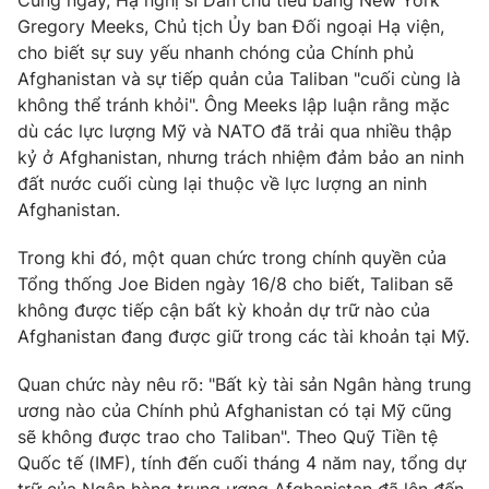
Cùng ngày, Hạ nghị sĩ Dân chủ tiểu bang New York
Gregory Meeks, Chủ tịch Ủy ban Đối ngoại Hạ viện,
cho biết sự suy yếu nhanh chóng của Chính phủ
Afghanistan và sự tiếp quản của Taliban "cuối cùng là
không thể tránh khỏi". Ông Meeks lập luận rằng mặc
THỜI BÁO VTV
dù các lực lượng Mỹ và NATO đã trải qua nhiều thập
kỷ ở Afghanistan, nhưng trách nhiệm đảm bảo an ninh
đất nước cuối cùng lại thuộc về lực lượng an ninh
Afghanistan.
Theo dõi báo trên
Trong khi đó, một quan chức trong chính quyền của
Cơ quan chủ quản:
Đài Truyền hình Việt Nam
Tổng thống Joe Biden ngày 16/8 cho biết, Taliban sẽ
Cơ quan báo chí:
Thời báo VTV
không được tiếp cận bất kỳ khoản dự trữ nào của
Giấy phép hoạt động báo in và báo điện tử số 483/GP-BTTTT
Afghanistan đang được giữ trong các tài khoản tại Mỹ.
cấp ngày 29/12/2023
Quan chức này nêu rõ: "Bất kỳ tài sản Ngân hàng trung
Tổng Biên tập:
Vũ Thanh Thủy
ương nào của Chính phủ Afghanistan có tại Mỹ cũng
Phó Tổng Biên tập:
Nguyễn Thị Mỹ Hạnh, Phạm Quốc Thắng,
sẽ không được trao cho Taliban". Theo Quỹ Tiền tệ
Nguyễn Trọng Ninh
Quốc tế (IMF), tính đến cuối tháng 4 năm nay, tổng dự
Tổng đài VTV:
024.38 355 931 - 024.38 355 932