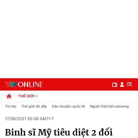
THẾ GIỚI
Chính trị
Tin tức
Thế giới đó đây
Câu chuyện quốc tế
Người Việt bốn phương
Xã hội
17/08/2021 05:56 GMT+7
Pháp luật
Chuyên mục
Kinh tế
Binh sĩ Mỹ tiêu diệt 2 đối
Thể thao