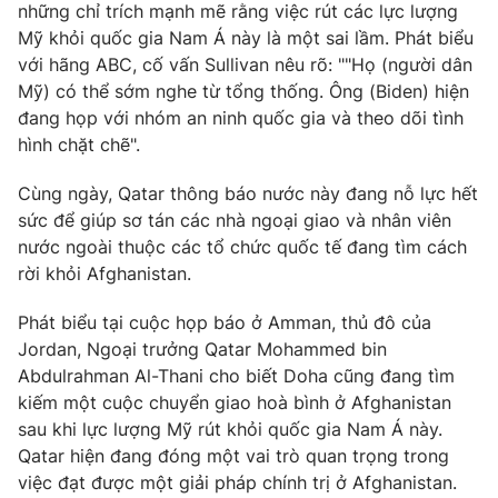
những chỉ trích mạnh mẽ rằng việc rút các lực lượng
Mỹ khỏi quốc gia Nam Á này là một sai lầm. Phát biểu
với hãng ABC, cố vấn Sullivan nêu rõ: ""Họ (người dân
Mỹ) có thể sớm nghe từ tổng thống. Ông (Biden) hiện
THỜI BÁO VTV
đang họp với nhóm an ninh quốc gia và theo dõi tình
hình chặt chẽ".
Cùng ngày, Qatar thông báo nước này đang nỗ lực hết
Theo dõi báo trên
sức để giúp sơ tán các nhà ngoại giao và nhân viên
nước ngoài thuộc các tổ chức quốc tế đang tìm cách
rời khỏi Afghanistan.
Cơ quan chủ quản:
Đài Truyền hình Việt Nam
Cơ quan báo chí:
Thời báo VTV
Phát biểu tại cuộc họp báo ở Amman, thủ đô của
Giấy phép hoạt động báo in và báo điện tử số 483/GP-BTTTT
Jordan, Ngoại trưởng Qatar Mohammed bin
cấp ngày 29/12/2023
Abdulrahman Al-Thani cho biết Doha cũng đang tìm
Tổng Biên tập:
Vũ Thanh Thủy
kiếm một cuộc chuyển giao hoà bình ở Afghanistan
Phó Tổng Biên tập:
Nguyễn Thị Mỹ Hạnh, Phạm Quốc Thắng,
sau khi lực lượng Mỹ rút khỏi quốc gia Nam Á này.
Nguyễn Trọng Ninh
Qatar hiện đang đóng một vai trò quan trọng trong
Tổng đài VTV:
024.38 355 931 - 024.38 355 932
việc đạt được một giải pháp chính trị ở Afghanistan.