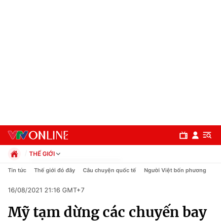
THẾ GIỚI
Chính trị
Tin tức
Thế giới đó đây
Câu chuyện quốc tế
Người Việt bốn phương
Xã hội
16/08/2021 21:16 GMT+7
Pháp luật
Chuyên mục
Kinh tế
Mỹ tạm dừng các chuyến bay
Thể thao