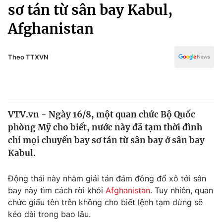
Chính trị
sơ tán từ sân bay Kabul,
Truyền hình
Afghanistan
Văn hóa - Giải trí
Xã hội
Y tế
Đời sống
Theo TTXVN
Pháp luật
Công nghệ
Giáo dục
Y tế
VTV.vn - Ngày 16/8, một quan chức Bộ Quốc
Thế giới
phòng Mỹ cho biết, nước này đã tạm thời đình
Tin tức
chỉ mọi chuyến bay sơ tán từ sân bay ở sân bay
Kinh tế
Kabul.
Thế giới đó đây
Tài chính
Dữ liệu và đời sống
Câu chuyện quốc tế
Động thái này nhằm giải tán đám đông đổ xô tới sân
Thị trường
bay này tìm cách rời khỏi
Afghanistan
. Tuy nhiên, quan
chức giấu tên trên không cho biết lệnh tạm dừng sẽ
Truyền hình
Góc doanh nghiệp
kéo dài trong bao lâu.