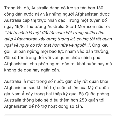
Ðiện thoại Thời báo VTV:
024.66 897 897
Trong khi đó, Australia đang nỗ lực sơ tán hơn 130
Email:
toasoan@vtv.vn
công dân nước này và những người Afghanistan được
Liên hệ quảng cáo:
024-7300.7108
Australia cấp thị thực nhân đạo. Trong một tuyên bố
ngày 16/8, Thủ tướng Australia Scott Morrison nêu rõ:
"Với tư cách là một đối tác cam kết trong nhiều năm
giúp Afghanistan xây dựng tương lai, chúng tôi rất quan
ngại về nguy cơ tổn thất hơn nữa về người..."
. Ông kêu
gọi Taliban ngừng mọi bạo lực nhằm vào dân thường,
đối xử tôn trọng đối với với quan chức chính phủ
Afghanistan, cho phép người dân rời khỏi nước này mà
không đe doạ hay ngăn cản.
Australia là một trong số nước gần đây rút quân khỏi
Afghanistan sau khi hỗ trợ cuộc chiến của Mỹ ở quốc
® Cấm sao chép dưới mọi hình thức nếu không có sự chấp
gia Nam Á này trong hai thập kỷ qua. Bộ Quốc phòng
thuận bằng văn bản. Ghi rõ nguồn VTV.vn khi phát hành lại
Australia thông báo sẽ điều thêm hơn 250 quân tới
thông tin từ website này.
Afghanistan để hỗ trợ hoạt động sơ tán.