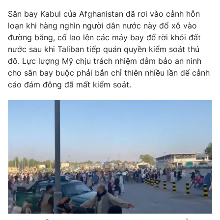
Phim VTV
Giải trí
Sân bay Kabul của Afghanistan đã rơi vào cảnh hỗn
Hậu trường
loạn khi hàng nghìn người dân nước này đổ xô vào
Điện ảnh
đường băng, cố lao lên các máy bay để rời khỏi đất
Đời sống
Nhân vật
nước sau khi Taliban tiếp quản quyền kiểm soát thủ
Âm nhạc
Du lịch
đô. Lực lượng Mỹ chịu trách nhiệm đảm bảo an ninh
Khán giả
Giáo dục
Sao
cho sân bay buộc phải bắn chỉ thiên nhiều lần để cảnh
Làm đẹp
Giải sao mai
cáo đám đông đã mất kiểm soát.
Tuyển sinh
Công nghệ
Chất lượng cuộc sống
Học trực tuyến
Hitech Công nghệ tương lai
Giao lưu trực tuyến
Sản phẩm
Lịch phát sóng
Thị trường
Tư vấn
Chuyên mục khác
Emagazine
Podcast