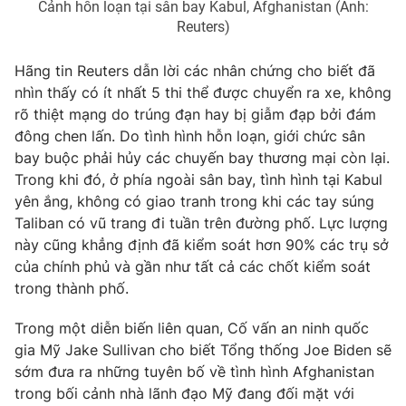
Cảnh hỗn loạn tại sân bay Kabul, Afghanistan (Ảnh:
Reuters)
Photo
Infographic
Hãng tin Reuters dẫn lời các nhân chứng cho biết đã
Video
Shorts video
nhìn thấy có ít nhất 5 thi thể được chuyển ra xe, không
rõ thiệt mạng do trúng đạn hay bị giẫm đạp bởi đám
VTV Money
VTV Thể thao
đông chen lấn. Do tình hình hỗn loạn, giới chức sân
bay buộc phải hủy các chuyến bay thương mại còn lại.
Trong khi đó, ở phía ngoài sân bay, tình hình tại Kabul
VTV Sức khoẻ
Bất động sản
yên ắng, không có giao tranh trong khi các tay súng
Taliban có vũ trang đi tuần trên đường phố. Lực lượng
Thị trường 24h
Tấm lòng Việt
này cũng khẳng định đã kiểm soát hơn 90% các trụ sở
của chính phủ và gần như tất cả các chốt kiểm soát
trong thành phố.
VTV4
Vươn mình bằng AI
Trong một diễn biến liên quan, Cố vấn an ninh quốc
VTV9
VTV8
gia Mỹ Jake Sullivan cho biết Tổng thống Joe Biden sẽ
sớm đưa ra những tuyên bố về tình hình Afghanistan
trong bối cảnh nhà lãnh đạo Mỹ đang đối mặt với
Liên hệ tòa soạn
English