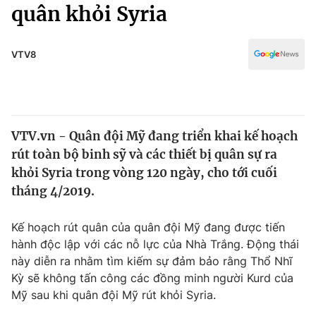
Chính trị
quân khỏi Syria
Truyền hình
Văn hóa - Giải trí
Xã hội
Y tế
VTV8
Đời sống
Pháp luật
Công nghệ
Giáo dục
Y tế
VTV.vn - Quân đội Mỹ đang triển khai kế hoạch
rút toàn bộ binh sỹ và các thiết bị quân sự ra
Thế giới
khỏi Syria trong vòng 120 ngày, cho tới cuối
tháng 4/2019.
Tin tức
Kinh tế
Thế giới đó đây
Kế hoạch rút quân của quân đội Mỹ đang được tiến
Tài chính
hành độc lập với các nỗ lực của Nhà Trắng. Động thái
Dữ liệu và đời sống
Câu chuyện quốc tế
này diễn ra nhằm tìm kiếm sự đảm bảo rằng Thổ Nhĩ
Thị trường
Kỳ sẽ không tấn công các đồng minh người Kurd của
Truyền hình
Góc doanh nghiệp
Mỹ sau khi quân đội Mỹ rút khỏi Syria.