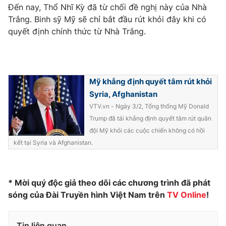
Phim VTV
Đến nay, Thổ Nhĩ Kỳ đã từ chối đề nghị này của Nhà
Giải trí
Trắng. Binh sỹ Mỹ sẽ chỉ bắt đầu rút khỏi đây khi có
Hậu trường
quyết định chính thức từ Nhà Trắng.
Điện ảnh
Đời sống
Nhân vật
Âm nhạc
Du lịch
Khán giả
Giáo dục
Sao
Làm đẹp
Mỹ khẳng định quyết tâm rút khỏi
Giải sao mai
Tuyển sinh
Syria, Afghanistan
Công nghệ
Chất lượng cuộc sống
VTV.vn - Ngày 3/2, Tổng thống Mỹ Donald
Học trực tuyến
Hitech Công nghệ tương lai
Trump đã tái khẳng định quyết tâm rút quân
Giao lưu trực tuyến
đội Mỹ khỏi các cuộc chiến không có hồi
Sản phẩm
kết tại Syria và Afghanistan.
Lịch phát sóng
Thị trường
Tư vấn
* Mời quý độc giả theo dõi các chương trình đã phát
Chuyên mục khác
sóng của Đài Truyền hình Việt Nam trên
TV Online
!
Emagazine
Podcast
Tin liên quan