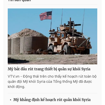
Photo
Infographic
Video
Shorts video
VTV Money
VTV Thể thao
VTV Sức khoẻ
Bất động sản
Thị trường 24h
Tấm lòng Việt
Mỹ bắt đầu rút trang thiết bị quân sự khỏi Syria
VTV4
Vươn mình bằng AI
VTV.vn - Động thái trên cho thấy kế hoạch rút toàn bộ
quân đội Mỹ khỏi Syria của Tổng thống Mỹ đã được
khởi động.
VTV9
VTV8
Mỹ khẳng định kế hoạch rút quân khỏi Syria
Liên hệ tòa soạn
English