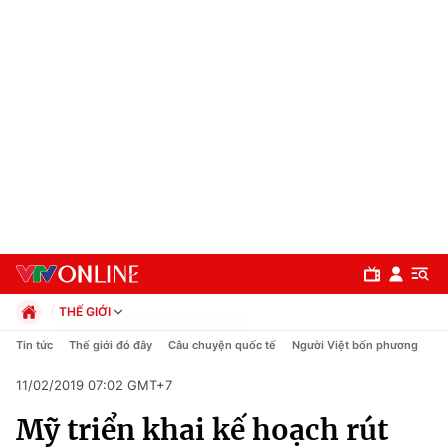
THẾ GIỚI
Chính trị
Tin tức
Thế giới đó đây
Câu chuyện quốc tế
Người Việt bốn phương
Xã hội
11/02/2019 07:02 GMT+7
Pháp luật
Chuyên mục
Kinh tế
Mỹ triển khai kế hoạch rút
Thể thao