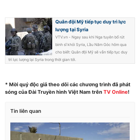
Photo
Infographic
Quân đội Mỹ tiếp tục duy trì lực
Video
Shorts video
lượng tại Syria
VTV.vn - Ngay sau khi Nga tuyên bố rút
binh sĩ khỏi Syria, Lầu Năm Góc hôm qua
VTV Money
VTV Thể thao
cho biết: Quân đội Mỹ sẽ vẫn tiếp tục duy
trì lực lượng lại Syria trong thời gian tới.
VTV Sức khoẻ
Bất động sản
Thị trường 24h
Tấm lòng Việt
* Mời quý độc giả theo dõi các chương trình đã phát
sóng của Đài Truyền hình Việt Nam trên
TV Online
!
VTV4
Vươn mình bằng AI
Tin liên quan
VTV9
VTV8
Liên hệ tòa soạn
English