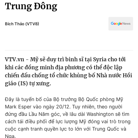
Chính trị
Trung Đông
Truyền hình
Văn hóa - Giải trí
Xã hội
Y tế
Bích Thảo (VTV8)
Đời sống
Pháp luật
Công nghệ
Giáo dục
Y tế
VTV.vn - Mỹ sẽ duy trì binh sĩ tại Syria cho tới
khi các đồng minh địa phương có thể độc lập
Thế giới
chiến đấu chống tổ chức khủng bố Nhà nước Hồi
giáo (IS) tự xưng.
Tin tức
Kinh tế
Thế giới đó đây
Đây là tuyển bố của Bộ trưởng Bộ Quốc phòng Mỹ
Tài chính
Mark Esper vào ngày 20/12. Tuy nhiên, theo người
Dữ liệu và đời sống
Câu chuyện quốc tế
đứng đầu Lầu Năm góc, về lâu dài Washington sẽ tìm
Thị trường
cách tái điều phối để lực lượng Mỹ đóng vai trò trong
Truyền hình
Góc doanh nghiệp
cuộc cạnh tranh quyền lực to lớn với Trung Quốc và
Nga.