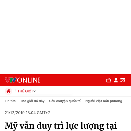
THẾ GIỚI
Chính trị
Tin tức
Thế giới đó đây
Câu chuyện quốc tế
Người Việt bốn phương
Xã hội
21/12/2019 18:04 GMT+7
Pháp luật
Chuyên mục
Kinh tế
Mỹ vẫn duy trì lực lượng tại
Thể thao