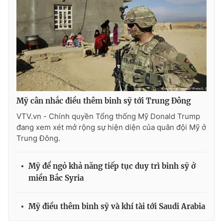
THỜI BÁO VTV
Theo dõi báo trên
Mỹ cân nhắc điều thêm binh sỹ tới Trung Ðông
VTV.vn - Chính quyền Tổng thống Mỹ Donald Trump
Cơ quan chủ quản:
Đài Truyền hình Việt Nam
đang xem xét mở rộng sự hiện diện của quân đội Mỹ ở
Trung Đông.
Cơ quan báo chí:
Thời báo VTV
Giấy phép hoạt động báo in và báo điện tử số 483/GP-BTTTT
cấp ngày 29/12/2023
Mỹ để ngỏ khả năng tiếp tục duy trì binh sỹ ở
Tổng Biên tập:
Vũ Thanh Thủy
miền Bắc Syria
Phó Tổng Biên tập:
Nguyễn Thị Mỹ Hạnh, Phạm Quốc Thắng,
Nguyễn Trọng Ninh
Mỹ điều thêm binh sỹ và khí tài tới Saudi Arabia
Tổng đài VTV:
024.38 355 931 - 024.38 355 932