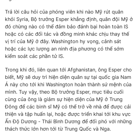
Phim VTV
Giải trí
Trả lời câu hỏi của phóng viên khi nào Mỹ rút quân
Hậu trường
khỏi Syria, Bộ trưởng Esper khẳng định, quân đội Mỹ ở
Điện ảnh
Đời sống
Nhân vật
đó chừng nào có thể đảm bảo đánh bại hoàn toàn IS
Âm nhạc
hoặc có các đối tác và đồng minh khác chịu thay thế
Du lịch
Khán giả
vị trí của Mỹ ở đây. Washington hy vọng, cảnh sát
Giáo dục
Sao
hoặc các lực lượng an ninh địa phương có thể sớm
Làm đẹp
Giải sao mai
Tuyển sinh
kiểm soát các phần tử IS.
Công nghệ
Chất lượng cuộc sống
Học trực tuyến
Trong khi đó, liên quan tới Afghanistan, ông Esper cho
Hitech Công nghệ tương lai
biết, Mỹ sẽ duy trì hiện diện quân sự tại quốc gia Nam
Giao lưu trực tuyến
Á này cho tới khi Washington hoàn thành sứ mệnh của
Sản phẩm
mình. Tuy vậy, theo Bộ trưởng Esper, mục tiêu cuối
Lịch phát sóng
Thị trường
cùng của ông là giảm sự hiện diện của Mỹ ở Trung
Đông để các binh sĩ Mỹ có thể trở về nhà để được cải
Tư vấn
thiện và tập huấn lại, hoặc được triển khai tới khu vực
Chuyên mục khác
Ấn Độ Dương - Thái Bình Dương để đối phó với những
thách thức lớn hơn tới từ Trung Quốc và Nga.
Emagazine
Podcast