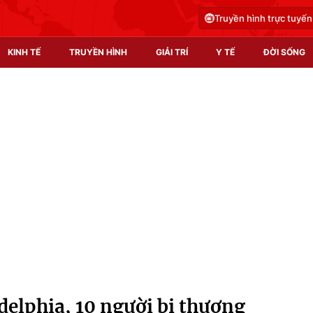
Truyền hình trực tuyến
KINH TẾ
TRUYỀN HÌNH
GIẢI TRÍ
Y TẾ
ĐỜI SỐNG
Pháp luật
Y tế
Truyền hình
Multimedia
Phim VTV
Video
Hậu trường
Shorts video
Nhân vật
Podcast
Khán giả
EMagazine
Giải sao mai
Photo
delphia, 10 người bị thương
Infographic