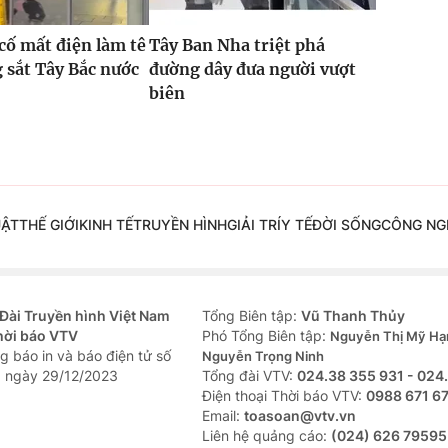
 cố mất điện làm tê
Tây Ban Nha triệt phá
g sắt Tây Bắc nước
đường dây đưa người vượt
biên
UẬT
THẾ GIỚI
KINH TẾ
TRUYỀN HÌNH
GIẢI TRÍ
Y TẾ
ĐỜI SỐNG
CÔNG NG
Đài Truyền hình Việt Nam
Tổng Biên tập:
Vũ Thanh Thủy
hời báo VTV
Phó Tổng Biên tập:
Nguyễn Thị Mỹ Hạ
g báo in và báo điện tử số
Nguyễn Trọng Ninh
 ngày 29/12/2023
Tổng đài VTV:
024.38 355 931 - 024
Ðiện thoại Thời báo VTV:
0988 671 6
Email:
toasoan@vtv.vn
Liên hệ quảng cáo:
(024) 626 79595