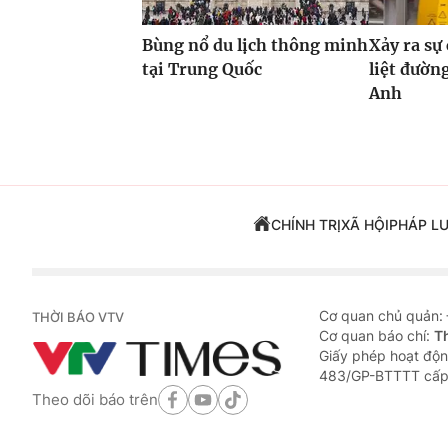
Bùng nổ du lịch thông minh
Xảy ra sự
tại Trung Quốc
liệt đườn
Anh
CHÍNH TRỊ
XÃ HỘI
PHÁP L
Cơ quan chủ quản:
THỜI BÁO VTV
Cơ quan báo chí:
T
Giấy phép hoạt độn
483/GP-BTTTT cấp
Theo dõi báo trên