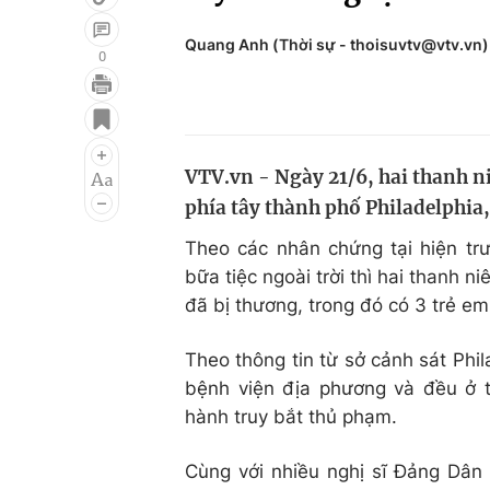
Quang Anh (Thời sự - thoisuvtv@vtv.vn)
0
Giải trí
Đời sống
Điện ảnh
Du lịch
VTV.vn - Ngày 21/6, hai thanh n
Âm nhạc
Làm đẹp
phía tây thành phố Philadelphia
Sao
Chất lượng cuộc sốn
Theo các nhân chứng tại hiện tr
bữa tiệc ngoài trời thì hai thanh 
đã bị thương, trong đó có 3 trẻ em
Theo thông tin từ sở cảnh sát Phil
bệnh viện địa phương và đều ở t
hành truy bắt thủ phạm.
Cùng với nhiều nghị sĩ Đảng Dâ