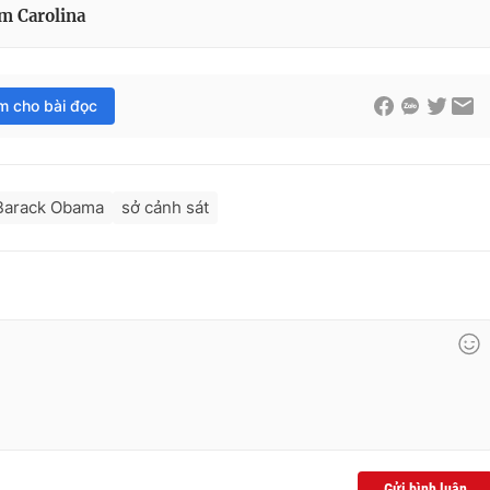
m Carolina
im cho bài đọc
Barack Obama
sở cảnh sát
Gửi bình luận