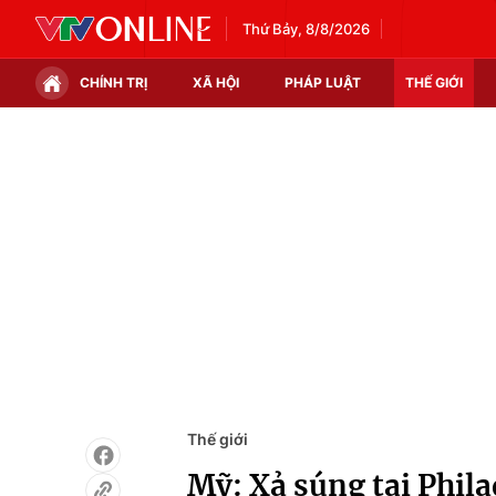
Thứ Bảy, 8/8/2026
CHÍNH TRỊ
XÃ HỘI
PHÁP LUẬT
THẾ GIỚI
Chính trị
Xã hội
Thế giới
Kinh tế
Tin tức
Tài chính
Thế giới đó đây
Thị trường
Câu chuyện quốc tế
Góc doanh nghiệp
Dữ liệu và đời sống
Thế giới
Mỹ: Xả súng tại Phila