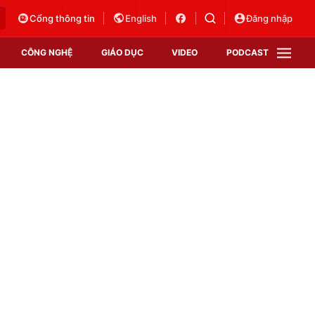
Cổng thông tin
English
Đăng nhập
CÔNG NGHỆ
GIÁO DỤC
VIDEO
PODCAST
VTV Money
VTV Thể thao
VTV Sức khoẻ
Bất động sản
Thị trường 24h
Tấm lòng Việt
Vươn mình bằng AI
VTV4
VTV8
VTV9
Lịch phát sóng
Giao lưu trực tuyến
Sự kiện