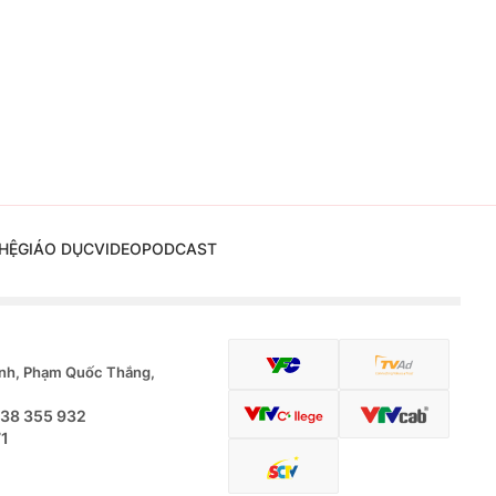
HỆ
GIÁO DỤC
VIDEO
PODCAST
nh, Phạm Quốc Thắng,
.38 355 932
71