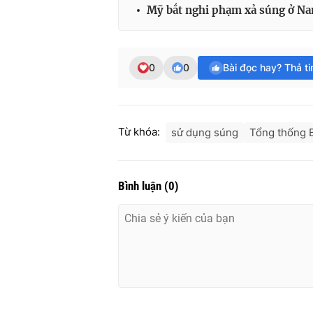
Mỹ bắt nghi phạm xả súng ở Na
0
0
Bài đọc hay? Thả t
Từ khóa:
sử dụng súng
Tổng thống 
Bình luận
(
0
)