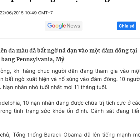
Góc ảnh
22/06/2015 10:49 GMT+7
Chia sẻ
Giáo dục
Công nghệ
Tuyển sinh
Hitech Công ng
iên da màu đã bất ngờ nã đạn vào một đám đông tại
Học trực tuyến
Sản phẩm
, bang Pennsylvania, Mỹ
g
Thị trường
ường, khi hàng chục người dân đang tham gia vào mộ
Tư vấn
niên bất ngờ xuất hiện và nổ súng vào đám đông. 10 ngườ
. Nạn nhân nhỏ tuổi nhất mới 11 tháng tuổi.
adelphia, 10 nạn nhân đang được chữa trị tích cực ở cá
rong tình trạng sức khỏe ổn định. Cảnh sát đang tiế
n chủ, Tổng thống Barack Obama đã lên tiếng mạnh m