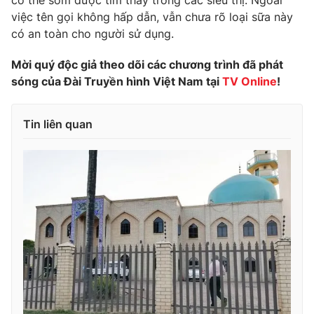
có thể sớm được tìm thấy trong các siêu thị. Ngoài
việc tên gọi không hấp dẫn, vẫn chưa rõ loại sữa này
Photo
Infographic
có an toàn cho người sử dụng.
Video
Shorts video
Mời quý độc giả theo dõi các chương trình đã phát
sóng của Đài Truyền hình Việt Nam tại
TV Online
!
VTV Money
VTV Thể thao
Tin liên quan
VTV Sức khoẻ
Bất động sản
Thị trường 24h
Tấm lòng Việt
VTV4
Vươn mình bằng AI
VTV9
VTV8
Liên hệ tòa soạn
English