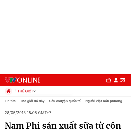
THẾ GIỚI
Chính trị
Tin tức
Thế giới đó đây
Câu chuyện quốc tế
Người Việt bốn phương
Xã hội
28/05/2018 18:06 GMT+7
Pháp luật
Chuyên mục
Kinh tế
Nam Phi sản xuất sữa từ côn
Thể thao