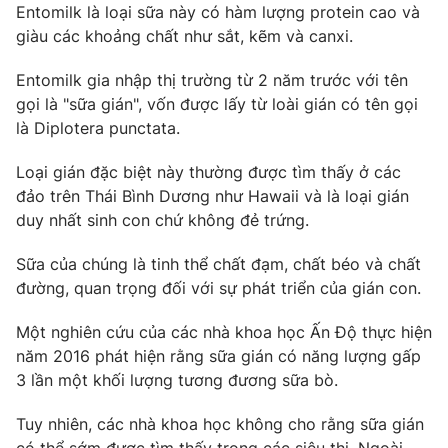
Phim VTV
Entomilk là loại sữa này có hàm lượng protein cao và
Giải trí
giàu các khoảng chất như sắt, kẽm và canxi.
Hậu trường
Điện ảnh
Đời sống
Entomilk gia nhập thị trường từ 2 năm trước với tên
Nhân vật
Âm nhạc
gọi là "sữa gián", vốn được lấy từ loài gián có tên gọi
Du lịch
Khán giả
là Diplotera punctata.
Giáo dục
Sao
Làm đẹp
Giải sao mai
Loại gián đặc biệt này thường được tìm thấy ở các
Tuyển sinh
Công nghệ
đảo trên Thái Bình Dương như Hawaii và là loại gián
Chất lượng cuộc sống
Học trực tuyến
duy nhất sinh con chứ không đẻ trứng.
Hitech Công nghệ tương lai
Giao lưu trực tuyến
Sữa của chúng là tinh thể chất đạm, chất béo và chất
Sản phẩm
đường, quan trọng đối với sự phát triển của gián con.
Lịch phát sóng
Thị trường
Một nghiên cứu của các nhà khoa học Ấn Độ thực hiện
năm 2016 phát hiện rằng sữa gián có năng lượng gấp
Tư vấn
3 lần một khối lượng tương đương sữa bò.
Chuyên mục khác
Emagazine
Podcast
Tuy nhiên, các nhà khoa học không cho rằng sữa gián