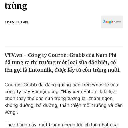
Chính trị
trùng
Truyền hình
Văn hóa - Giải trí
Xã hội
Y tế
Theo TTXVN
Đời sống
Pháp luật
Công nghệ
Giáo dục
Y tế
VTV.vn - Công ty Gournet Grubb của Nam Phi
đã tung ra thị trường một loại sữa đặc biệt, có
Thế giới
tên gọi là Entomilk, được lấy từ côn trùng nuôi.
Tin tức
Kinh tế
Gournet Grubb đã đăng quảng báo trên website của
Thế giới đó đây
công ty này với nội dung :"Hãy xem Entomilk là lựa
Tài chính
chọn thay thế cho sữa trong tương lai, thơm ngon,
Dữ liệu và đời sống
Câu chuyện quốc tế
không đường, bổ dưỡng, thân thiện môi trường và bền
Thị trường
vững".
Truyền hình
Góc doanh nghiệp
Theo hãng này, một trong những lợi ích lớn nhất của