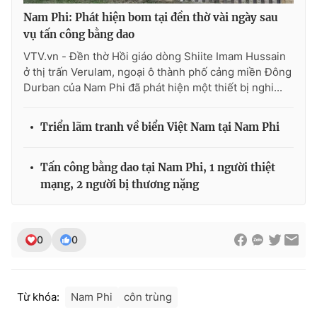
Nam Phi: Phát hiện bom tại đền thờ vài ngày sau
vụ tấn công bằng dao
VTV.vn - Đền thờ Hồi giáo dòng Shiite Imam Hussain
THỜI BÁO VTV
ở thị trấn Verulam, ngoại ô thành phố cảng miền Đông
Durban của Nam Phi đã phát hiện một thiết bị nghi...
Triển lãm tranh về biển Việt Nam tại Nam Phi
Theo dõi báo trên
Tấn công bằng dao tại Nam Phi, 1 người thiệt
Cơ quan chủ quản:
Đài Truyền hình Việt Nam
mạng, 2 người bị thương nặng
Cơ quan báo chí:
Thời báo VTV
Giấy phép hoạt động báo in và báo điện tử số 483/GP-BTTTT
cấp ngày 29/12/2023
0
0
Tổng Biên tập:
Vũ Thanh Thủy
Phó Tổng Biên tập:
Nguyễn Thị Mỹ Hạnh, Phạm Quốc Thắng,
Nguyễn Trọng Ninh
Từ khóa:
Nam Phi
côn trùng
Tổng đài VTV:
024.38 355 931 - 024.38 355 932