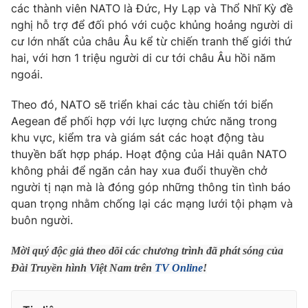
Phim VTV
các thành viên NATO là Đức, Hy Lạp và Thổ Nhĩ Kỳ đề
Giải trí
nghị hỗ trợ để đối phó với cuộc khủng hoảng người di
Hậu trường
cư lớn nhất của châu Âu kể từ chiến tranh thế giới thứ
Điện ảnh
Đời sống
hai, với hơn 1 triệu người di cư tới châu Âu hồi năm
Nhân vật
Âm nhạc
ngoái.
Du lịch
Khán giả
Giáo dục
Sao
Theo đó, NATO sẽ triển khai các tàu chiến tới biển
Làm đẹp
Giải sao mai
Aegean để phối hợp với lực lượng chức năng trong
Tuyển sinh
Công nghệ
khu vực, kiểm tra và giám sát các hoạt động tàu
Chất lượng cuộc sống
Học trực tuyến
thuyền bất hợp pháp. Hoạt động của Hải quân NATO
Hitech Công nghệ tương lai
không phải để ngăn cản hay xua đuổi thuyền chở
Giao lưu trực tuyến
người tị nạn mà là đóng góp những thông tin tình báo
Sản phẩm
quan trọng nhằm chống lại các mạng lưới tội phạm và
Lịch phát sóng
Thị trường
buôn người.
Tư vấn
Mời quý độc giả theo dõi các chương trình đã phát sóng của
Chuyên mục khác
Đài Truyền hình Việt Nam trên
TV Online
!
Emagazine
Podcast