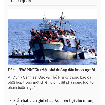
Tin liên quan
Photo
Infographic
Video
Shorts video
VTV Money
VTV Thể thao
VTV Sức khoẻ
Bất động sản
Thị trường 24h
Tấm lòng Việt
Đức – Thổ Nhĩ Kỳ triệt phá đường dây buôn người
VTV4
Vươn mình bằng AI
VTV.vn - Cảnh sát Đức và Thổ Nhĩ Kỳ thông báo đã
phối hợp trong một chiến dịch triệt phá mạng lưới tội
phạm buôn người.
VTV9
VTV8
Siết chặt biên giới châu Âu – cơ hội cho những
Liên hệ tòa soạn
English