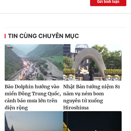
Gửi bình luận
Ðiện thoại Thời báo VTV:
024.66 897 897
Email:
toasoan@vtv.vn
Liên hệ quảng cáo:
024-7300.7108
TIN CÙNG CHUYÊN MỤC
Bão Dolphin hướng vào
Nhật Bản tưởng niệm 81
miền Đông Trung Quốc,
năm vụ ném bom
cảnh báo mưa lớn trên
nguyên tử xuống
® Cấm sao chép dưới mọi hình thức nếu không có sự chấp
diện rộng
Hiroshima
thuận bằng văn bản. Ghi rõ nguồn VTV.vn khi phát hành lại
thông tin từ website này.