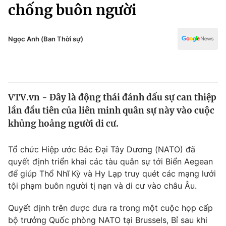
Chính trị
chống buôn người
Truyền hình
Văn hóa - Giải trí
Xã hội
Y tế
Ngọc Anh (Ban Thời sự)
Đời sống
Pháp luật
Công nghệ
Giáo dục
Y tế
VTV.vn - Đây là động thái đánh dấu sự can thiệp
lần đầu tiên của liên minh quân sự này vào cuộc
Thế giới
khủng hoảng người di cư.
Tin tức
Kinh tế
Tổ chức Hiệp ước Bắc Đại Tây Dương (NATO) đã
Thế giới đó đây
quyết định triển khai các tàu quân sự tới Biển Aegean
Tài chính
để giúp Thổ Nhĩ Kỳ và Hy Lạp truy quét các mạng lưới
Dữ liệu và đời sống
Câu chuyện quốc tế
tội phạm buôn người tị nạn và di cư vào châu Âu.
Thị trường
Truyền hình
Quyết định trên được đưa ra trong một cuộc họp cấp
Góc doanh nghiệp
bộ trưởng Quốc phòng NATO tại Brussels, Bỉ sau khi