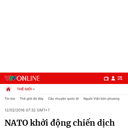
THẾ GIỚI
Chính trị
Tin tức
Thế giới đó đây
Câu chuyện quốc tế
Người Việt bốn phương
Xã hội
12/02/2016 07:32 GMT+7
Pháp luật
Chuyên mục
Kinh tế
NATO khởi động chiến dịch
Thể thao