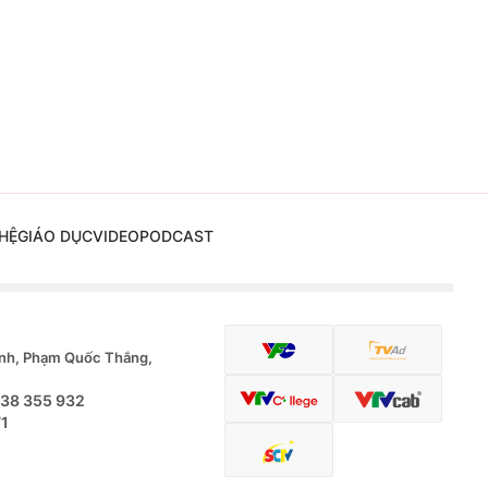
HỆ
GIÁO DỤC
VIDEO
PODCAST
nh, Phạm Quốc Thắng,
.38 355 932
71