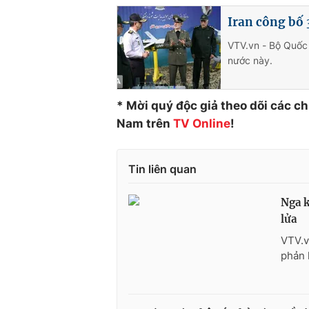
Iran công bố 3
VTV.vn - Bộ Quốc 
nước này.
* Mời quý độc giả theo dõi các c
Nam trên
TV Online
!
Tin liên quan
Nga k
lửa
VTV.v
phản 