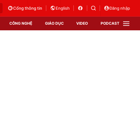
Cổng thông tin
English
Đăng nhập
CÔNG NGHỆ
GIÁO DỤC
VIDEO
PODCAST
VTV Money
VTV Thể thao
VTV Sức khoẻ
Bất động sản
Thị trường 24h
Tấm lòng Việt
Vươn mình bằng AI
VTV4
VTV8
VTV9
Lịch phát sóng
Giao lưu trực tuyến
Sự kiện