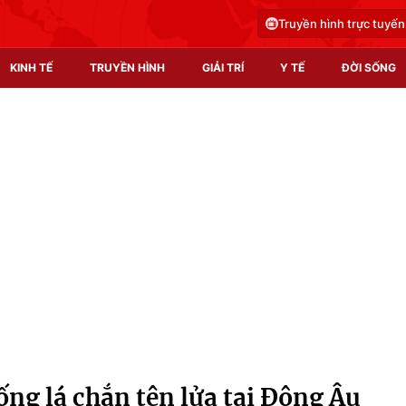
Truyền hình trực tuyến
KINH TẾ
TRUYỀN HÌNH
GIẢI TRÍ
Y TẾ
ĐỜI SỐNG
Pháp luật
Y tế
Truyền hình
Multimedia
Phim VTV
Video
Hậu trường
Shorts video
Nhân vật
Podcast
Khán giả
EMagazine
Giải sao mai
Photo
ng lá chắn tên lửa tại Đông Âu
Infographic