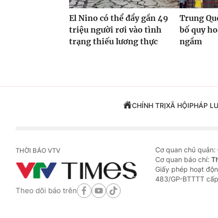
El Nino có thể đẩy gần 49
Trung Quố
triệu người rơi vào tình
bố quy h
trạng thiếu lương thực
ngầm
CHÍNH TRỊ
XÃ HỘI
PHÁP L
Cơ quan chủ quản:
THỜI BÁO VTV
Cơ quan báo chí:
T
Giấy phép hoạt độn
483/GP-BTTTT cấp
Theo dõi báo trên