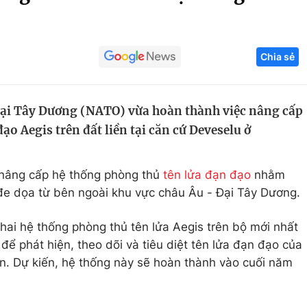
Góc ảnh
Chia sẻ
Giáo dục
Công nghệ
Tuyển sinh
Hitech Công ng
Đại Tây Dương (NATO) vừa hoàn thành việc nâng cấp
Học trực tuyến
Sản phẩm
ạo Aegis trên đất liền tại căn cứ Deveselu ở
g
Thị trường
Tư vấn
 nâng cấp hệ thống phòng thủ
tên lửa đạn đạo
nhằm
đe dọa từ bên ngoài khu vực châu Âu - Đại Tây Dương.
khai hệ thống phòng thủ tên lửa Aegis trên bộ mới nhất
để phát hiện, theo dõi và tiêu diệt tên lửa đạn đạo của
ặn. Dự kiến, hệ thống này sẽ hoàn thành vào cuối năm