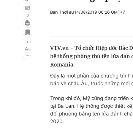
Ban Thời sự
14/08/2019 06:26 GMT+7
0
Giải trí
Đời sống
Điện ảnh
Du lịch
VTV.vn - Tổ chức Hiệp ước Bắc 
Âm nhạc
Làm đẹp
hệ thống phòng thủ tên lửa đạn đ
Sao
Chất lượng cuộc sốn
Romania.
Đây là một phần của chương trình
bảo vệ châu Âu, trước những mối 
Trong khi đó, Mỹ cũng đang triển 
tại Ba Lan. Hệ thống được thiết kế 
đối phương bằng tên lửa đánh ch
2020.