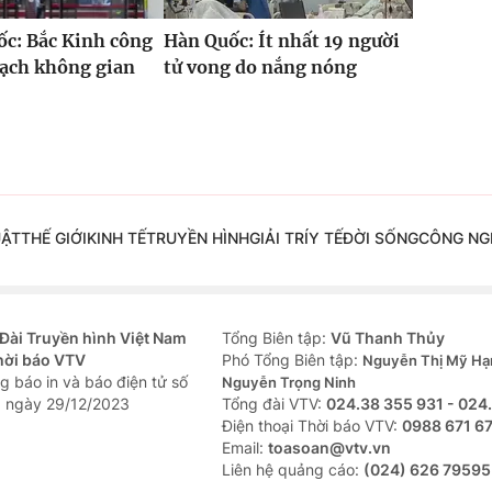
c: Bắc Kinh công
Hàn Quốc: Ít nhất 19 người
oạch không gian
tử vong do nắng nóng
UẬT
THẾ GIỚI
KINH TẾ
TRUYỀN HÌNH
GIẢI TRÍ
Y TẾ
ĐỜI SỐNG
CÔNG NG
Đài Truyền hình Việt Nam
Tổng Biên tập:
Vũ Thanh Thủy
hời báo VTV
Phó Tổng Biên tập:
Nguyễn Thị Mỹ Hạ
g báo in và báo điện tử số
Nguyễn Trọng Ninh
 ngày 29/12/2023
Tổng đài VTV:
024.38 355 931 - 024
Ðiện thoại Thời báo VTV:
0988 671 6
Email:
toasoan@vtv.vn
Liên hệ quảng cáo:
(024) 626 79595