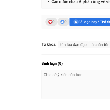
Các nước châu Á phản ứng về việ
0
0
Bài đọc hay? Thả t
Từ khóa:
tên lửa đạn đạo
lá chắn tên
Bình luận
(
0
)