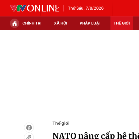
Thứ Sáu, 7/8/2026
CHÍNH TRỊ
XÃ HỘI
PHÁP LUẬT
THẾ GIỚI
Chính trị
Xã hội
Thế giới
Kinh tế
Tin tức
Tài chính
Thế giới đó đây
Thị trường
Câu chuyện quốc tế
Góc doanh nghiệp
Dữ liệu và đời sống
Thế giới
NATO nâng cấp hệ thố