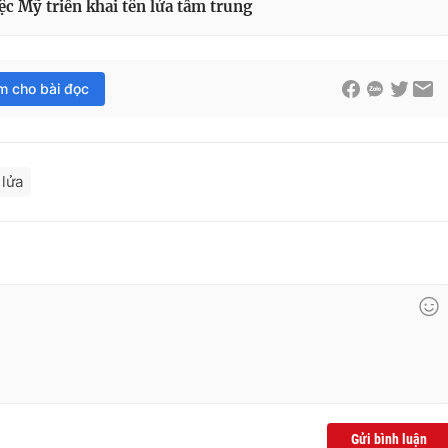
c Mỹ triển khai tên lửa tầm trung
im cho bài đọc
 lửa
Gửi bình luận