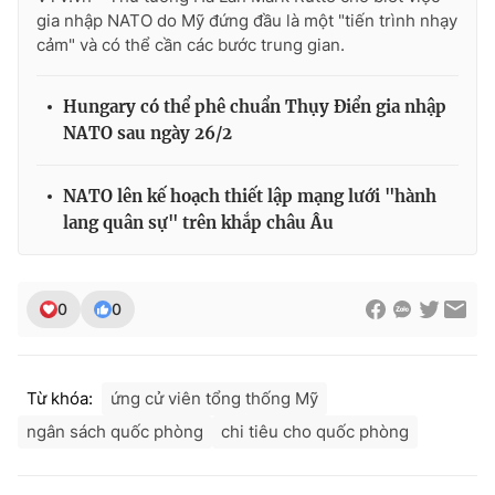
Ðiện thoại Thời báo VTV:
024.66 897 897
gia nhập NATO do Mỹ đứng đầu là một "tiến trình nhạy
Email:
toasoan@vtv.vn
cảm" và có thể cần các bước trung gian.
Liên hệ quảng cáo:
024-7300.7108
Hungary có thể phê chuẩn Thụy Điển gia nhập
NATO sau ngày 26/2
NATO lên kế hoạch thiết lập mạng lưới "hành
lang quân sự" trên khắp châu Âu
0
0
® Cấm sao chép dưới mọi hình thức nếu không có sự chấp
Từ khóa:
ứng cử viên tổng thống Mỹ
thuận bằng văn bản. Ghi rõ nguồn VTV.vn khi phát hành lại
thông tin từ website này.
ngân sách quốc phòng
chi tiêu cho quốc phòng