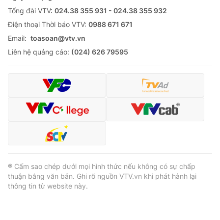
Tổng đài VTV:
024.38 355 931 - 024.38 355 932
Ðiện thoại Thời báo VTV:
0988 671 671
Email:
toasoan@vtv.vn
Liên hệ quảng cáo:
(024) 626 79595
® Cấm sao chép dưới mọi hình thức nếu không có sự chấp
thuận bằng văn bản. Ghi rõ nguồn VTV.vn khi phát hành lại
thông tin từ website này.