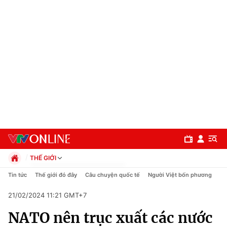
THẾ GIỚI
Chính trị
Tin tức
Thế giới đó đây
Câu chuyện quốc tế
Người Việt bốn phương
Xã hội
21/02/2024 11:21 GMT+7
Pháp luật
Chuyên mục
Kinh tế
NATO nên trục xuất các nước
Thể thao