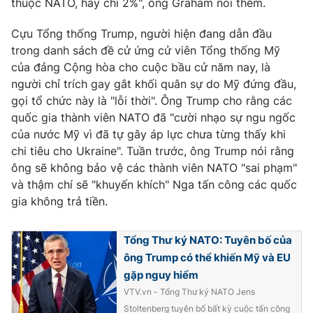
thuộc NATO, hãy chi 2%", ông Graham nói thêm.
Photo
Infographic
Cựu Tổng thống Trump, người hiện đang dẫn đầu
trong danh sách đề cử ứng cử viên Tổng thống Mỹ
Video
Shorts video
của đảng Cộng hòa cho cuộc bầu cử năm nay, là
người chỉ trích gay gắt khối quân sự do Mỹ đứng đầu,
gọi tổ chức này là "lỗi thời". Ông Trump cho rằng các
VTV Money
VTV Thể thao
quốc gia thành viên NATO đã "cười nhạo sự ngu ngốc
của nước Mỹ vì đã tự gây áp lực chưa từng thấy khi
VTV Sức khoẻ
Bất động sản
chi tiêu cho Ukraine". Tuần trước, ông Trump nói rằng
ông sẽ không bảo vệ các thành viên NATO "sai phạm"
Thị trường 24h
và thậm chí sẽ "khuyến khích" Nga tấn công các quốc
Tấm lòng Việt
gia không trả tiền.
VTV4
Vươn mình bằng AI
Tổng Thư ký NATO: Tuyên bố của
ông Trump có thể khiến Mỹ và EU
VTV9
VTV8
gặp nguy hiểm
VTV.vn - Tổng Thư ký NATO Jens
Liên hệ tòa soạn
English
Stoltenberg tuyên bố bất kỳ cuộc tấn công