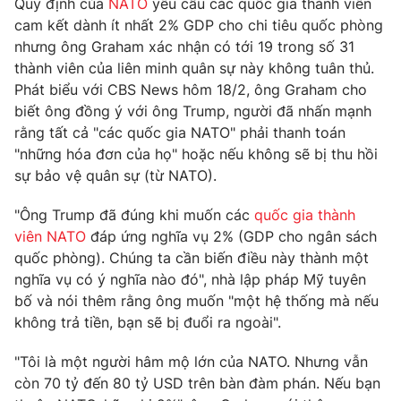
Quy định của
NATO
yêu cầu các quốc gia thành viên
Phim VTV
Giải trí
cam kết dành ít nhất 2% GDP cho chi tiêu quốc phòng
Hậu trường
nhưng ông Graham xác nhận có tới 19 trong số 31
Điện ảnh
thành viên của liên minh quân sự này không tuân thủ.
Đời sống
Nhân vật
Phát biểu với CBS News hôm 18/2, ông Graham cho
Âm nhạc
Du lịch
biết ông đồng ý với ông Trump, người đã nhấn mạnh
Khán giả
Giáo dục
Sao
rằng tất cả "các quốc gia NATO" phải thanh toán
Làm đẹp
Giải sao mai
"những hóa đơn của họ" hoặc nếu không sẽ bị thu hồi
Tuyển sinh
Công nghệ
sự bảo vệ quân sự (từ NATO).
Chất lượng cuộc sống
Học trực tuyến
Hitech Công nghệ tương lai
"Ông Trump đã đúng khi muốn các
quốc gia thành
Giao lưu trực tuyến
viên NATO
đáp ứng nghĩa vụ 2% (GDP cho ngân sách
Sản phẩm
quốc phòng). Chúng ta cần biến điều này thành một
Lịch phát sóng
nghĩa vụ có ý nghĩa nào đó", nhà lập pháp Mỹ tuyên
Thị trường
bố và nói thêm rằng ông muốn "một hệ thống mà nếu
Tư vấn
không trả tiền, bạn sẽ bị đuổi ra ngoài".
Chuyên mục khác
"Tôi là một người hâm mộ lớn của NATO. Nhưng vẫn
Emagazine
Podcast
còn 70 tỷ đến 80 tỷ USD trên bàn đàm phán. Nếu bạn