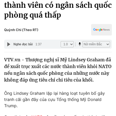
Chính trị
thành viên có ngân sách quốc
Truyền hình
phòng quá thấp
Văn hóa - Giải trí
Xã hội
Y tế
Đời sống
Quỳnh Chi (Theo RT)
Pháp luật
Công nghệ
Giáo dục
Nghe đọc bài
1:37
Y tế
VTV.vn - Thượng nghị sĩ Mỹ Lindsey Graham đã
Thế giới
đề xuất trục xuất các nước thành viên khỏi NATO
Tin tức
nếu ngân sách quốc phòng của những nước này
Kinh tế
không đáp ứng tiêu chí chi tiêu của khối.
Thế giới đó đây
Tài chính
Dữ liệu và đời sống
Câu chuyện quốc tế
Ông Lindsey Graham lặp lại hàng loạt tuyên bố gây
Thị trường
tranh cãi gần đây của cựu Tổng thống Mỹ Donald
Trump.
Truyền hình
Góc doanh nghiệp