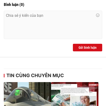
Bình luận
(
0
)
Gửi bình luận
TIN CÙNG CHUYÊN MỤC