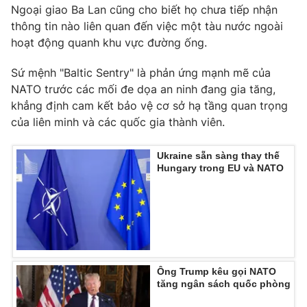
Ngoại giao Ba Lan cũng cho biết họ chưa tiếp nhận
thông tin nào liên quan đến việc một tàu nước ngoài
hoạt động quanh khu vực đường ống.
THỜI BÁO VTV
Sứ mệnh "Baltic Sentry" là phản ứng mạnh mẽ của
NATO trước các mối đe dọa an ninh đang gia tăng,
khẳng định cam kết bảo vệ cơ sở hạ tầng quan trọng
của liên minh và các quốc gia thành viên.
Theo dõi báo trên
Ukraine sẵn sàng thay thế
Hungary trong EU và NATO
Cơ quan chủ quản:
Đài Truyền hình Việt Nam
Cơ quan báo chí:
Thời báo VTV
Giấy phép hoạt động báo in và báo điện tử số 483/GP-BTTTT
cấp ngày 29/12/2023
Tổng Biên tập:
Vũ Thanh Thủy
Phó Tổng Biên tập:
Nguyễn Thị Mỹ Hạnh, Phạm Quốc Thắng,
Ông Trump kêu gọi NATO
Nguyễn Trọng Ninh
tăng ngân sách quốc phòng
Tổng đài VTV:
024.38 355 931 - 024.38 355 932