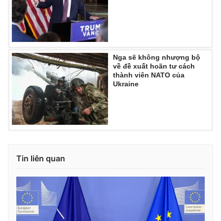
Ðiện thoại Thời báo VTV:
024.66 897 897
Email:
toasoan@vtv.vn
Liên hệ quảng cáo:
024-7300.7108
Nga sẽ không nhượng bộ
về đề xuất hoãn tư cách
thành viên NATO của
Ukraine
Tin liên quan
® Cấm sao chép dưới mọi hình thức nếu không có sự chấp
thuận bằng văn bản. Ghi rõ nguồn VTV.vn khi phát hành lại
thông tin từ website này.