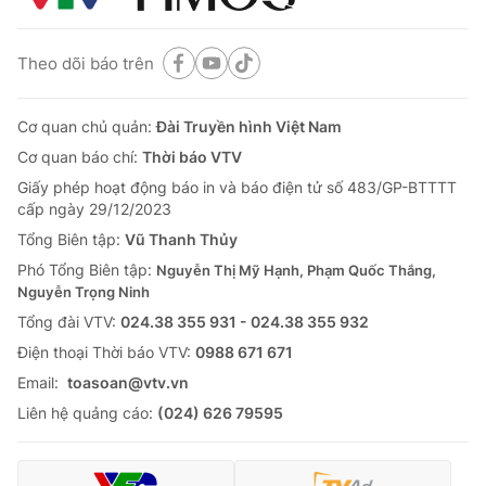
Theo dõi báo trên
Cơ quan chủ quản:
Đài Truyền hình Việt Nam
Cơ quan báo chí:
Thời báo VTV
Giấy phép hoạt động báo in và báo điện tử số 483/GP-BTTTT
cấp ngày 29/12/2023
Tổng Biên tập:
Vũ Thanh Thủy
Phó Tổng Biên tập:
Nguyễn Thị Mỹ Hạnh, Phạm Quốc Thắng,
Nguyễn Trọng Ninh
Tổng đài VTV:
024.38 355 931 - 024.38 355 932
Ðiện thoại Thời báo VTV:
0988 671 671
Email:
toasoan@vtv.vn
Liên hệ quảng cáo:
(024) 626 79595