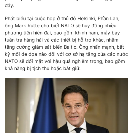
Phim VTV
đây.
Giải trí
Hậu trường
Phát biểu tại cuộc họp ở thủ đô Helsinki, Phần Lan,
Điện ảnh
Đời sống
Nhân vật
ông Mark Rutte cho biết NATO sẽ huy động nhiều
Âm nhạc
phương tiện hiện đại, bao gồm khinh hạm, máy bay
Du lịch
Khán giả
tuần tra hàng hải và các thiết bị hỗ trợ khác, nhằm
Giáo dục
Sao
tăng cường giám sát biển Baltic. Ông nhấn mạnh, bất
Làm đẹp
Giải sao mai
Tuyển sinh
kỳ mối đe dọa nào đối với cơ sở hạ tầng của các nước
Công nghệ
Chất lượng cuộc sống
NATO sẽ đối mặt với hậu quả nghiêm trọng, bao gồm
Học trực tuyến
khả năng bị tịch thu hoặc bắt giữ.
Hitech Công nghệ tương lai
Giao lưu trực tuyến
Sản phẩm
Lịch phát sóng
Thị trường
Tư vấn
Chuyên mục khác
Emagazine
Podcast