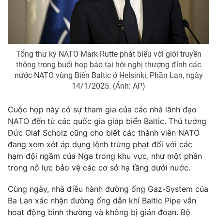
Photo
Infographic
Video
Shorts video
Tổng thư ký NATO Mark Rutte phát biểu với giới truyền
thông trong buổi họp báo tại hội nghị thượng đỉnh các
VTV Money
VTV Thể thao
nước NATO vùng Biển Baltic ở Helsinki, Phần Lan, ngày
14/1/2025. (Ảnh: AP)
VTV Sức khoẻ
Bất động sản
Cuộc họp này có sự tham gia của các nhà lãnh đạo
NATO đến từ các quốc gia giáp biển Baltic. Thủ tướng
Thị trường 24h
Tấm lòng Việt
Đức Olaf Scholz cũng cho biết các thành viên NATO
đang xem xét áp dụng lệnh trừng phạt đối với các
VTV4
Vươn mình bằng AI
hạm đội ngầm của Nga trong khu vực, như một phần
trong nỗ lực bảo vệ các cơ sở hạ tầng dưới nước.
VTV9
VTV8
Cùng ngày, nhà điều hành đường ống Gaz-System của
Ba Lan xác nhận đường ống dẫn khí Baltic Pipe vẫn
Liên hệ tòa soạn
English
hoạt động bình thường và không bị gián đoạn. Bộ