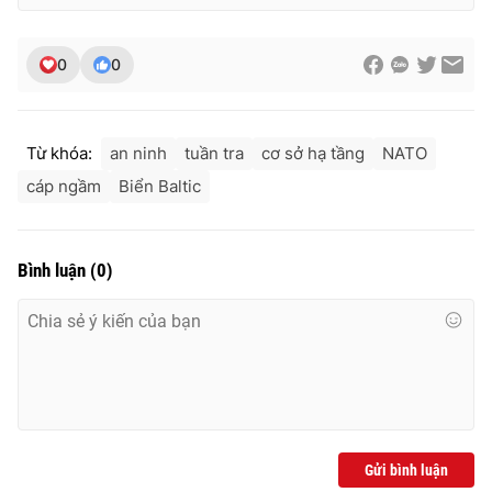
0
0
Từ khóa:
an ninh
tuần tra
cơ sở hạ tầng
NATO
cáp ngầm
Biển Baltic
Bình luận
(
0
)
Gửi bình luận