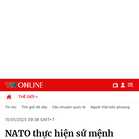
THẾ GIỚI
Chính trị
Tin tức
Thế giới đó đây
Câu chuyện quốc tế
Người Việt bốn phương
Xã hội
15/01/2025 09:38 GMT+7
Pháp luật
Chuyên mục
Kinh tế
NATO thực hiện sứ mệnh
Thể thao