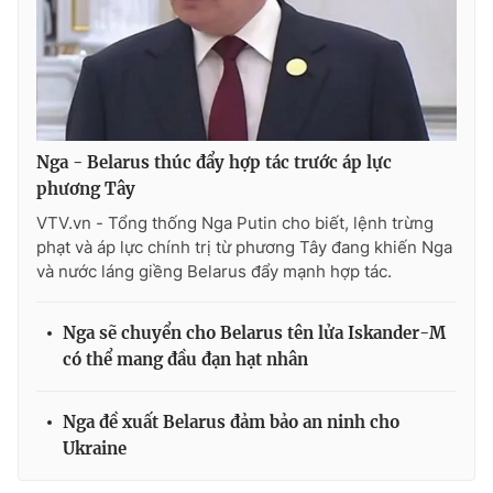
THỜI BÁO VTV
Nga - Belarus thúc đẩy hợp tác trước áp lực
phương Tây
Theo dõi báo trên
VTV.vn - Tổng thống Nga Putin cho biết, lệnh trừng
phạt và áp lực chính trị từ phương Tây đang khiến Nga
và nước láng giềng Belarus đẩy mạnh hợp tác.
Cơ quan chủ quản:
Đài Truyền hình Việt Nam
Cơ quan báo chí:
Thời báo VTV
Nga sẽ chuyển cho Belarus tên lửa Iskander-M
Giấy phép hoạt động báo in và báo điện tử số 483/GP-BTTTT
có thể mang đầu đạn hạt nhân
cấp ngày 29/12/2023
Tổng Biên tập:
Vũ Thanh Thủy
Nga đề xuất Belarus đảm bảo an ninh cho
Phó Tổng Biên tập:
Nguyễn Thị Mỹ Hạnh, Phạm Quốc Thắng,
Nguyễn Trọng Ninh
Ukraine
Tổng đài VTV:
024.38 355 931 - 024.38 355 932