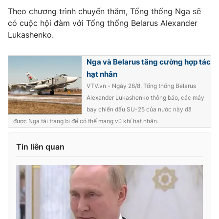
Theo chương trình chuyến thăm, Tổng thống Nga sẽ
Photo
Infographic
có cuộc hội đàm với Tổng thống Belarus Alexander
Lukashenko.
Video
Shorts video
Nga và Belarus tăng cường hợp tác
VTV Money
VTV Thể thao
hạt nhân
VTV.vn - Ngày 26/8, Tổng thống Belarus
Alexander Lukashenko thông báo, các máy
VTV Sức khoẻ
Bất động sản
bay chiến đấu SU-25 của nước này đã
được Nga tái trang bị để có thể mang vũ khí hạt nhân.
Thị trường 24h
Tấm lòng Việt
Tin liên quan
VTV4
Vươn mình bằng AI
VTV9
VTV8
Liên hệ tòa soạn
English