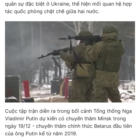
Phim VTV
quân sự đặc biệt ở Ukraine, thể hiện mối quan hệ hợp
Giải trí
tác quốc phòng chặt chẽ giữa hai nước.
Hậu trường
Điện ảnh
Đời sống
Nhân vật
Âm nhạc
Du lịch
Khán giả
Giáo dục
Sao
Làm đẹp
Giải sao mai
Tuyển sinh
Công nghệ
Chất lượng cuộc sống
Học trực tuyến
Hitech Công nghệ tương lai
Giao lưu trực tuyến
Sản phẩm
Lịch phát sóng
Thị trường
Cuộc tập trận diễn ra trong bối cảnh Tổng thống Nga
Tư vấn
Vladimir Putin dự kiến có chuyến thăm Minsk trong
Chuyên mục khác
ngày 19/12 - chuyến thăm chính thức Belarus đầu tiên
Emagazine
Podcast
của ông Putin kể từ năm 2019.