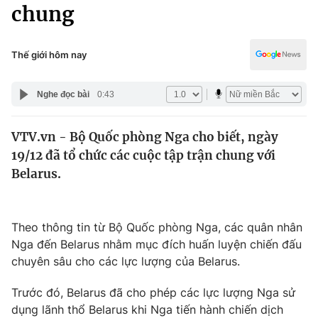
Chính trị
chung
Truyền hình
Văn hóa - Giải trí
Xã hội
Y tế
Thế giới hôm nay
Đời sống
Pháp luật
Công nghệ
Nghe đọc bài
0:43
Giáo dục
Y tế
VTV.vn - Bộ Quốc phòng Nga cho biết, ngày
19/12 đã tổ chức các cuộc tập trận chung với
Thế giới
Belarus.
Tin tức
Kinh tế
Thế giới đó đây
Theo thông tin từ Bộ Quốc phòng Nga, các quân nhân
Tài chính
Nga đến Belarus nhằm mục đích huấn luyện chiến đấu
Dữ liệu và đời sống
Câu chuyện quốc tế
chuyên sâu cho các lực lượng của Belarus.
Thị trường
Truyền hình
Trước đó, Belarus đã cho phép các lực lượng Nga sử
Góc doanh nghiệp
dụng lãnh thổ Belarus khi Nga tiến hành chiến dịch