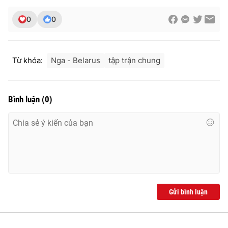
Ðiện thoại Thời báo VTV:
024.66 897 897
0
0
Email:
toasoan@vtv.vn
Liên hệ quảng cáo:
024-7300.7108
Từ khóa:
Nga - Belarus
tập trận chung
Bình luận
(
0
)
® Cấm sao chép dưới mọi hình thức nếu không có sự chấp
thuận bằng văn bản. Ghi rõ nguồn VTV.vn khi phát hành lại
Gửi bình luận
thông tin từ website này.