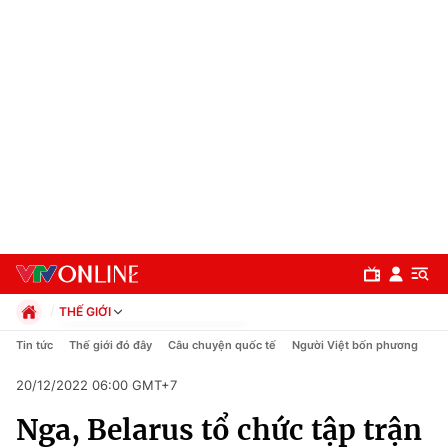
THẾ GIỚI
Chính trị
Tin tức
Thế giới đó đây
Câu chuyện quốc tế
Người Việt bốn phương
Xã hội
20/12/2022 06:00 GMT+7
Pháp luật
Chuyên mục
Kinh tế
Nga, Belarus tổ chức tập trận
Thể thao