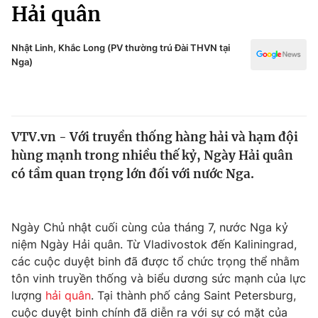
Chính trị
Hải quân
Truyền hình
Văn hóa - Giải trí
Xã hội
Nhật Linh, Khắc Long (PV thường trú Đài THVN tại
Y tế
Nga)
Đời sống
Pháp luật
Công nghệ
Giáo dục
Y tế
VTV.vn - Với truyền thống hàng hải và hạm đội
hùng mạnh trong nhiều thế kỷ, Ngày Hải quân
Thế giới
có tầm quan trọng lớn đối với nước Nga.
Tin tức
Kinh tế
Thế giới đó đây
Ngày Chủ nhật cuối cùng của tháng 7, nước Nga kỷ
Tài chính
niệm Ngày Hải quân. Từ Vladivostok đến Kaliningrad,
Dữ liệu và đời sống
Câu chuyện quốc tế
các cuộc duyệt binh đã được tổ chức trọng thể nhằm
Thị trường
tôn vinh truyền thống và biểu dương sức mạnh của lực
Truyền hình
lượng
hải quân
. Tại thành phố cảng Saint Petersburg,
Góc doanh nghiệp
cuộc duyệt binh chính đã diễn ra với sự có mặt của