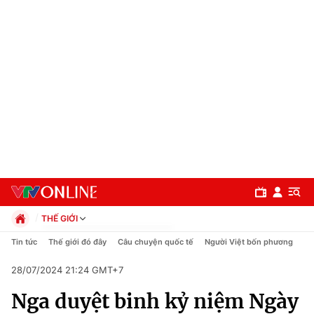
THẾ GIỚI
Chính trị
Tin tức
Thế giới đó đây
Câu chuyện quốc tế
Người Việt bốn phương
Xã hội
28/07/2024 21:24 GMT+7
Pháp luật
Chuyên mục
Kinh tế
Nga duyệt binh kỷ niệm Ngày
Thể thao