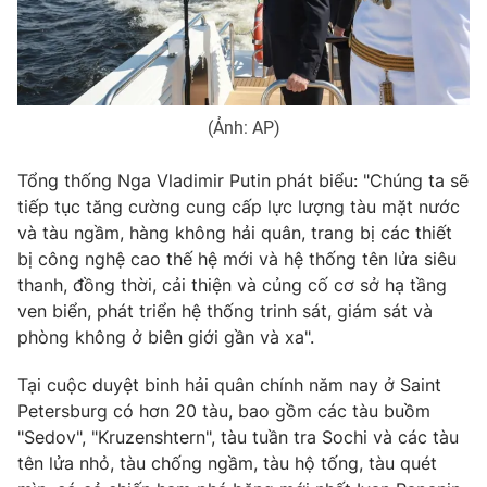
Photo
Infographic
Video
Shorts video
(Ảnh: AP)
VTV Money
VTV Thể thao
Tổng thống Nga Vladimir Putin phát biểu: "Chúng ta sẽ
tiếp tục tăng cường cung cấp lực lượng tàu mặt nước
VTV Sức khoẻ
Bất động sản
và tàu ngầm, hàng không hải quân, trang bị các thiết
bị công nghệ cao thế hệ mới và hệ thống tên lửa siêu
thanh, đồng thời, cải thiện và củng cố cơ sở hạ tầng
Thị trường 24h
Tấm lòng Việt
ven biển, phát triển hệ thống trinh sát, giám sát và
phòng không ở biên giới gần và xa".
VTV4
Vươn mình bằng AI
Tại cuộc duyệt binh hải quân chính năm nay ở Saint
Petersburg có hơn 20 tàu, bao gồm сác tàu buồm
VTV9
VTV8
"Sedov", "Kruzenshtern", tàu tuần tra Sochi và các tàu
tên lửa nhỏ, tàu chống ngầm, tàu hộ tống, tàu quét
Liên hệ tòa soạn
English