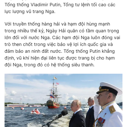
Phim VTV
Tổng thống Vladimir Putin, Tổng tư lệnh tối cao các
Giải trí
lực lượng vũ trang Nga.
Hậu trường
Điện ảnh
Đời sống
Với truyền thống hàng hải và hạm đội hùng mạnh
Nhân vật
Âm nhạc
trong nhiều thế kỷ, Ngày Hải quân có tầm quan trọng
Du lịch
Khán giả
lớn đối với nước Nga. Các hạm đội Nga luôn đóng vai
Giáo dục
Sao
trò then chốt trong việc bảo vệ lợi ích quốc gia và
Làm đẹp
Giải sao mai
Tuyển sinh
đảm bảo an ninh đất nước. Tổng thống Putin khẳng
Công nghệ
Chất lượng cuộc sống
định, vũ khí hiện đại liên tục được trang bị cho hạm
Học trực tuyến
đội Nga, trong đó có hệ thống siêu thanh.
Hitech Công nghệ tương lai
Giao lưu trực tuyến
Sản phẩm
Lịch phát sóng
Thị trường
Tư vấn
Chuyên mục khác
Emagazine
Podcast