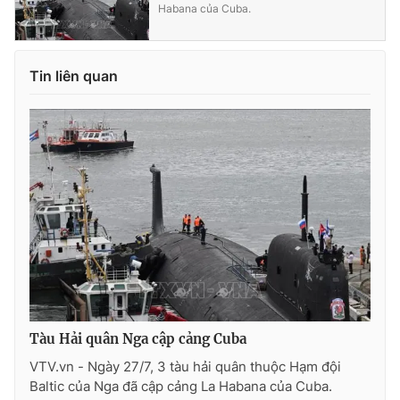
Habana của Cuba.
Ðiện thoại Thời báo VTV:
024.66 897 897
Email:
toasoan@vtv.vn
Liên hệ quảng cáo:
024-7300.7108
Tin liên quan
® Cấm sao chép dưới mọi hình thức nếu không có sự chấp
thuận bằng văn bản. Ghi rõ nguồn VTV.vn khi phát hành lại
Tàu Hải quân Nga cập cảng Cuba
thông tin từ website này.
VTV.vn - Ngày 27/7, 3 tàu hải quân thuộc Hạm đội
Baltic của Nga đã cập cảng La Habana của Cuba.