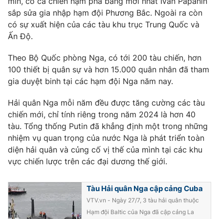
mìn, có cả chiến hạm phá băng mới nhất Ivan Papanin
sắp sửa gia nhập hạm đội Phương Bắc. Ngoài ra còn
có sự xuất hiện của các tàu khu trục Trung Quốc và
Ấn Độ.
THỜI BÁO VTV
Theo Bộ Quốc phòng Nga, có tới 200 tàu chiến, hơn
100 thiết bị quân sự và hơn 15.000 quân nhân đã tham
gia duyệt binh tại các hạm đội Nga năm nay.
Theo dõi báo trên
Hải quân Nga mỗi năm đều được tăng cường các tàu
chiến mới, chỉ tính riêng trong năm 2024 là hơn 40
Cơ quan chủ quản:
Đài Truyền hình Việt Nam
tàu. Tổng thống Putin đã khẳng định một trong những
Cơ quan báo chí:
Thời báo VTV
nhiệm vụ quan trọng của nước Nga là phát triển toàn
diện hải quân và củng cố vị thế của mình tại các khu
Giấy phép hoạt động báo in và báo điện tử số 483/GP-BTTTT
cấp ngày 29/12/2023
vực chiến lược trên các đại dương thế giới.
Tổng Biên tập:
Vũ Thanh Thủy
Phó Tổng Biên tập:
Nguyễn Thị Mỹ Hạnh, Phạm Quốc Thắng,
Tàu Hải quân Nga cập cảng Cuba
Nguyễn Trọng Ninh
VTV.vn - Ngày 27/7, 3 tàu hải quân thuộc
Tổng đài VTV:
024.38 355 931 - 024.38 355 932
Hạm đội Baltic của Nga đã cập cảng La