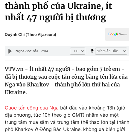
Chính trị
thành phố của Ukraine, ít
Truyền hình
nhất 47 người bị thương
Văn hóa - Giải trí
Xã hội
Y tế
Đời sống
Quỳnh Chi (Theo Aljazeera)
Pháp luật
Công nghệ
Giáo dục
Nghe đọc bài
2:04
Y tế
VTV.vn - Ít nhất 47 người - bao gồm 7 trẻ em -
Thế giới
đã bị thương sau cuộc tấn công bằng tên lửa của
Tin tức
Nga vào Kharkov - thành phố lớn thứ hai của
Kinh tế
Ukraine.
Thế giới đó đây
Tài chính
Dữ liệu và đời sống
Câu chuyện quốc tế
Cuộc tấn công của Nga
bắt đầu vào khoảng 13h (giờ
Thị trường
địa phương, tức 10h theo giờ GMT) nhắm vào một
trung tâm mua sắm và trung tâm thể thao lớn tại thành
Truyền hình
Góc doanh nghiệp
phố Kharkov ở Đông Bắc Ukraine, không xa biên giới