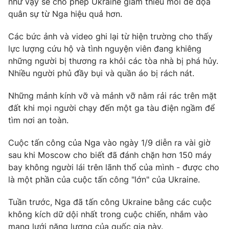
như vậy sẽ cho phép Ukraine giảm thiểu mối đe dọa
quân sự từ Nga hiệu quả hơn.
Các bức ảnh và video ghi lại từ hiện trường cho thấy
lực lượng cứu hộ và tình nguyện viên đang khiêng
THỜI BÁO VTV
những người bị thương ra khỏi các tòa nhà bị phá hủy.
Nhiều người phủ đầy bụi và quần áo bị rách nát.
Những mảnh kính vỡ và mảnh vỡ nằm rải rác trên mặt
Theo dõi báo trên
đất khi mọi người chạy đến một ga tàu điện ngầm để
tìm nơi an toàn.
Cơ quan chủ quản:
Đài Truyền hình Việt Nam
Cuộc tấn công của Nga vào ngày 1/9 diễn ra vài giờ
Cơ quan báo chí:
Thời báo VTV
sau khi Moscow cho biết đã đánh chặn hơn 150 máy
Giấy phép hoạt động báo in và báo điện tử số 483/GP-BTTTT
bay không người lái trên lãnh thổ của mình - được cho
cấp ngày 29/12/2023
là một phần của cuộc tấn công "lớn" của Ukraine.
Tổng Biên tập:
Vũ Thanh Thủy
Phó Tổng Biên tập:
Nguyễn Thị Mỹ Hạnh, Phạm Quốc Thắng,
Tuần trước, Nga đã tấn công Ukraine bằng các cuộc
Nguyễn Trọng Ninh
không kích dữ dội nhất trong cuộc chiến, nhắm vào
Tổng đài VTV:
024.38 355 931 - 024.38 355 932
mạng lưới năng lượng của quốc gia này.