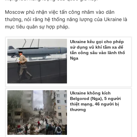
Ðiện thoại Thời báo VTV:
024.66 897 897
Moscow phủ nhận việc tấn công nhắm vào dân
Email:
toasoan@vtv.vn
thường, nói rằng hệ thống năng lượng của Ukraine là
Liên hệ quảng cáo:
024-7300.7108
mục tiêu quân sự hợp pháp.
Ukraine kêu gọi cho phép
sử dụng vũ khí tầm xa để
tấn công sâu vào lãnh thổ
Nga
Ukraine không kích
Belgorod (Nga), 5 người
thiệt mạng, 46 người bị
® Cấm sao chép dưới mọi hình thức nếu không có sự chấp
thương
thuận bằng văn bản. Ghi rõ nguồn VTV.vn khi phát hành lại
thông tin từ website này.