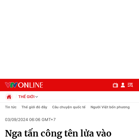
THẾ GIỚI
Chính trị
Tin tức
Thế giới đó đây
Câu chuyện quốc tế
Người Việt bốn phương
Xã hội
03/09/2024 06:06 GMT+7
Pháp luật
Chuyên mục
Kinh tế
Nga tấn công tên lửa vào
Thể thao