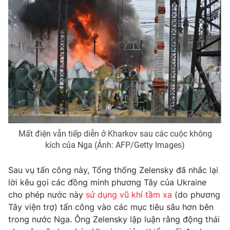
Photo
Infographic
Video
Shorts video
VTV Money
VTV Thể thao
VTV Sức khoẻ
Bất động sản
Mất điện vẫn tiếp diễn ở Kharkov sau các cuộc không
Thị trường 24h
Tấm lòng Việt
kích của Nga (Ảnh: AFP/Getty Images)
VTV4
Vươn mình bằng AI
Sau vụ tấn công này, Tổng thống Zelensky đã nhắc lại
lời kêu gọi các đồng minh phương Tây của Ukraine
cho phép nước này
sử dụng vũ khí tầm xa
(do phương
VTV9
VTV8
Tây viện trợ) tấn công vào các mục tiêu sâu hơn bên
trong nước Nga. Ông Zelensky lập luận rằng động thái
Liên hệ tòa soạn
English