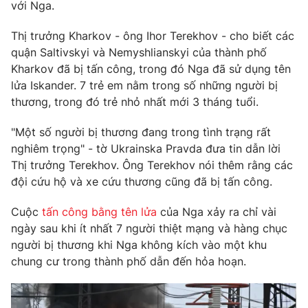
Phim VTV
với Nga.
Giải trí
Hậu trường
Thị trưởng Kharkov - ông Ihor Terekhov - cho biết các
Điện ảnh
quận Saltivskyi và Nemyshlianskyi của thành phố
Đời sống
Nhân vật
Kharkov đã bị tấn công, trong đó Nga đã sử dụng tên
Âm nhạc
Du lịch
lửa Iskander. 7 trẻ em nằm trong số những người bị
Khán giả
Giáo dục
Sao
thương, trong đó trẻ nhỏ nhất mới 3 tháng tuổi.
Làm đẹp
Giải sao mai
Tuyển sinh
"Một số người bị thương đang trong tình trạng rất
Công nghệ
Chất lượng cuộc sống
nghiêm trọng" - tờ Ukrainska Pravda đưa tin dẫn lời
Học trực tuyến
Hitech Công nghệ tương lai
Thị trưởng Terekhov. Ông Terekhov nói thêm rằng các
Giao lưu trực tuyến
đội cứu hộ và xe cứu thương cũng đã bị tấn công.
Sản phẩm
Cuộc
tấn công bằng tên lửa
của Nga xảy ra chỉ vài
Lịch phát sóng
Thị trường
ngày sau khi ít nhất 7 người thiệt mạng và hàng chục
người bị thương khi Nga không kích vào một khu
Tư vấn
chung cư trong thành phố dẫn đến hỏa hoạn.
Chuyên mục khác
Emagazine
Podcast