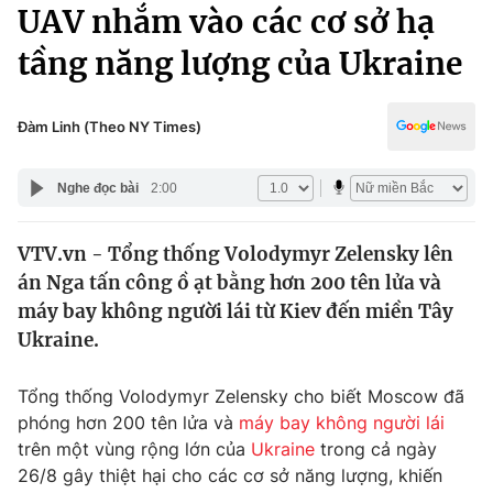
Chính trị
UAV nhắm vào các cơ sở hạ
Truyền hình
tầng năng lượng của Ukraine
Văn hóa - Giải trí
Xã hội
Y tế
Đời sống
Đàm Linh (Theo NY Times)
Pháp luật
Công nghệ
Giáo dục
Nghe đọc bài
2:00
Y tế
VTV.vn - Tổng thống Volodymyr Zelensky lên
Thế giới
án Nga tấn công ồ ạt bằng hơn 200 tên lửa và
Tin tức
máy bay không người lái từ Kiev đến miền Tây
Kinh tế
Ukraine.
Thế giới đó đây
Tài chính
Dữ liệu và đời sống
Câu chuyện quốc tế
Tổng thống Volodymyr Zelensky cho biết Moscow đã
Thị trường
phóng hơn 200 tên lửa và
máy bay không người lái
trên một vùng rộng lớn của
Ukraine
trong cả ngày
Truyền hình
Góc doanh nghiệp
26/8 gây thiệt hại cho các cơ sở năng lượng, khiến