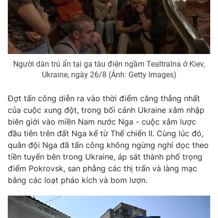
THỜI BÁO VTV
Người dân trú ẩn tại ga tàu điện ngầm Tealtralna ở Kiev,
Ukraine, ngày 26/8 (Ảnh: Getty Images)
Theo dõi báo trên
Đợt tấn công diễn ra vào thời điểm căng thẳng nhất
của cuộc xung đột, trong bối cảnh Ukraine xâm nhập
biên giới vào miền Nam nước Nga - cuộc xâm lược
Cơ quan chủ quản:
Đài Truyền hình Việt Nam
đầu tiên trên đất Nga kể từ Thế chiến II. Cùng lúc đó,
Cơ quan báo chí:
Thời báo VTV
quân đội Nga đã tấn công không ngừng nghỉ dọc theo
Giấy phép hoạt động báo in và báo điện tử số 483/GP-BTTTT
tiền tuyến bên trong Ukraine, áp sát thành phố trọng
cấp ngày 29/12/2023
điểm Pokrovsk, san phẳng các thị trấn và làng mạc
Tổng Biên tập:
Vũ Thanh Thủy
bằng các loạt pháo kích và bom lượn.
Phó Tổng Biên tập:
Nguyễn Thị Mỹ Hạnh, Phạm Quốc Thắng,
Nguyễn Trọng Ninh
Tổng đài VTV:
024.38 355 931 - 024.38 355 932