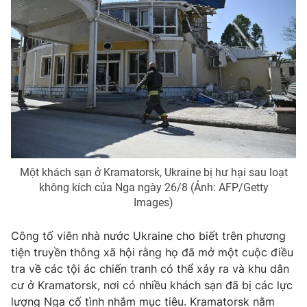
Ðiện thoại Thời báo VTV:
024.66 897 897
Email:
toasoan@vtv.vn
Liên hệ quảng cáo:
024-7300.7108
Một khách sạn ở Kramatorsk, Ukraine bị hư hại sau loạt
không kích của Nga ngày 26/8 (Ảnh: AFP/Getty
Images)
Công tố viên nhà nước Ukraine cho biết trên phương
® Cấm sao chép dưới mọi hình thức nếu không có sự chấp
tiện truyền thông xã hội rằng họ đã mở một cuộc điều
thuận bằng văn bản. Ghi rõ nguồn VTV.vn khi phát hành lại
thông tin từ website này.
tra về các tội ác chiến tranh có thể xảy ra và khu dân
cư ở Kramatorsk, nơi có nhiều khách sạn đã bị các lực
lượng Nga cố tình nhắm mục tiêu. Kramatorsk nằm