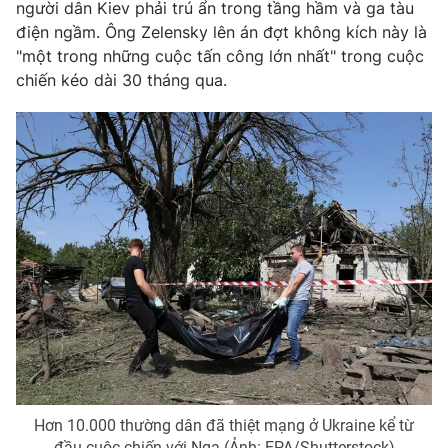
Phim VTV
người dân Kiev phải trú ẩn trong tầng hầm và ga tàu
Giải trí
điện ngầm. Ông Zelensky lên án đợt không kích này là
Hậu trường
"một trong những cuộc tấn công lớn nhất" trong cuộc
Điện ảnh
Đời sống
chiến kéo dài 30 tháng qua.
Nhân vật
Âm nhạc
Du lịch
Khán giả
Giáo dục
Sao
Làm đẹp
Giải sao mai
Tuyển sinh
Công nghệ
Chất lượng cuộc sống
Học trực tuyến
Hitech Công nghệ tương lai
Giao lưu trực tuyến
Sản phẩm
Lịch phát sóng
Thị trường
Tư vấn
Chuyên mục khác
Emagazine
Podcast
Hơn 10.000 thường dân đã thiệt mạng ở Ukraine kể từ
đầu cuộc chiến với Nga (Ảnh: EPA/Shutterstock)