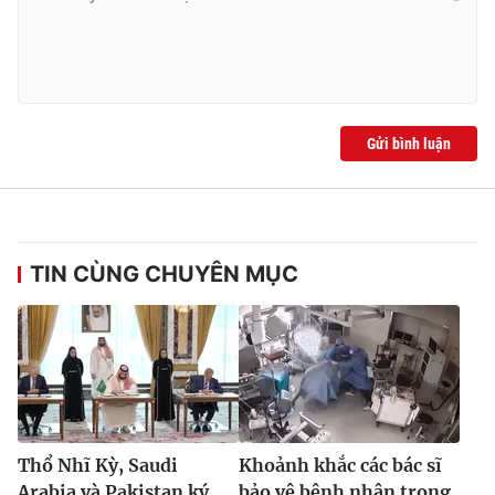
Gửi bình luận
TIN CÙNG CHUYÊN MỤC
Thổ Nhĩ Kỳ, Saudi
Khoảnh khắc các bác sĩ
Arabia và Pakistan ký
bảo vệ bệnh nhân trong