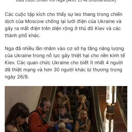
Photo
Infographic
Các cuộc tập kích cho thấy sự leo thang trong chiến
dịch của Moscow chống lại lưới điện của Ukraine và
Video
Shorts video
gây ra mất điện trên diện rộng ở thủ đô Kiev và các
thành phố khác.
VTV Money
VTV Thể thao
Nga đã nhiều lần nhắm vào cơ sở hạ tầng năng lượng
của Ukraine trong nỗ lực gây thiệt hại cho nền kinh tế
VTV Sức khoẻ
Bất động sản
Kiev. Các quan chức Ukraine cho biết ít nhất 4 người
đã thiệt mạng và hơn 30 người khác bị thương trong
ngày 26/8.
Thị trường 24h
Tấm lòng Việt
VTV4
Vươn mình bằng AI
VTV9
VTV8
Liên hệ tòa soạn
English