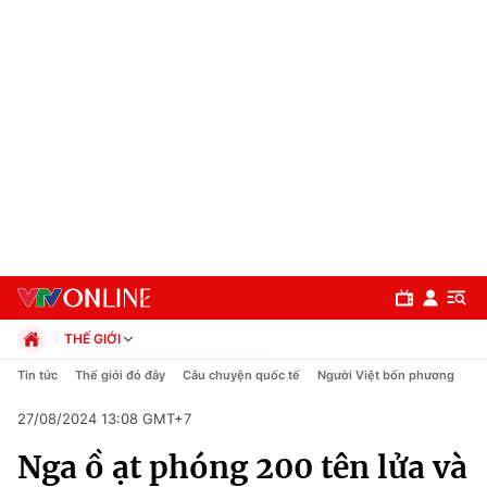
THẾ GIỚI
Chính trị
Tin tức
Thế giới đó đây
Câu chuyện quốc tế
Người Việt bốn phương
Xã hội
27/08/2024 13:08 GMT+7
Pháp luật
Chuyên mục
Kinh tế
Nga ồ ạt phóng 200 tên lửa và
Thể thao