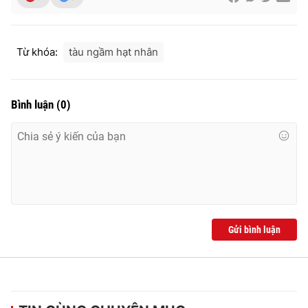
Ðiện thoại Thời báo VTV:
024.66 897 897
Email:
toasoan@vtv.vn
Liên hệ quảng cáo:
024-7300.7108
Từ khóa:
tàu ngầm hạt nhân
Bình luận
(
0
)
Gửi bình luận
® Cấm sao chép dưới mọi hình thức nếu không có sự chấp
thuận bằng văn bản. Ghi rõ nguồn VTV.vn khi phát hành lại
thông tin từ website này.