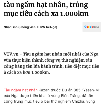
Chính trị
tàu ngầm hạt nhân, trúng
Truyền hình
mục tiêu cách xa 1.000km
Văn hóa - Giải trí
Xã hội
Y tế
Đời sống
Nhật Linh (Phóng viên THVN tại Nga)
Pháp luật
Công nghệ
Giáo dục
Y tế
VTV.vn - Tàu ngầm hạt nhân mới nhất của Nga
Thế giới
vừa thực hiện thành công vụ thử nghiệm tấn
Tin tức
công bằng tên lửa hành trình, tiêu diệt mục tiêu
Kinh tế
ở cách xa hơn 1.000km.
Thế giới đó đây
Tài chính
Dữ liệu và đời sống
Câu chuyện quốc tế
Thị trường
Tàu ngầm hạt nhân
Kazan thuộc Dự án 885 "Yasen-M"
của Nga được triển khai ở vùng Biển Trắng, đã tấn
Truyền hình
Góc doanh nghiệp
công trúng mục tiêu ở bãi thử nghiệm Chizha, vùng