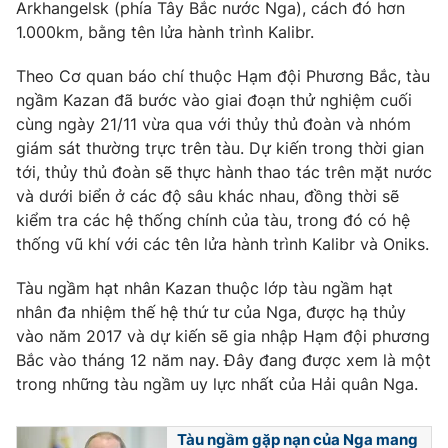
Phim VTV
Arkhangelsk (phía Tây Bắc nước Nga), cách đó hơn
Giải trí
1.000km, bằng tên lửa hành trình Kalibr.
Hậu trường
Điện ảnh
Theo Cơ quan báo chí thuộc Hạm đội Phương Bắc, tàu
Đời sống
Nhân vật
ngầm Kazan đã bước vào giai đoạn thử nghiệm cuối
Âm nhạc
Du lịch
cùng ngày 21/11 vừa qua với thủy thủ đoàn và nhóm
Khán giả
Giáo dục
Sao
giám sát thường trực trên tàu. Dự kiến trong thời gian
Làm đẹp
Giải sao mai
tới, thủy thủ đoàn sẽ thực hành thao tác trên mặt nước
Tuyển sinh
Công nghệ
và dưới biển ở các độ sâu khác nhau, đồng thời sẽ
Chất lượng cuộc sống
Học trực tuyến
kiểm tra các hệ thống chính của tàu, trong đó có hệ
Hitech Công nghệ tương lai
thống vũ khí với các tên lửa hành trình Kalibr và Oniks.
Giao lưu trực tuyến
Sản phẩm
Tàu ngầm hạt nhân Kazan thuộc lớp tàu ngầm hạt
Lịch phát sóng
nhân đa nhiệm thế hệ thứ tư của Nga, được hạ thủy
Thị trường
vào năm 2017 và dự kiến sẽ gia nhập Hạm đội phương
Tư vấn
Bắc vào tháng 12 năm nay. Đây đang được xem là một
trong những tàu ngầm uy lực nhất của Hải quân Nga.
Chuyên mục khác
Emagazine
Podcast
Tàu ngầm gặp nạn của Nga mang