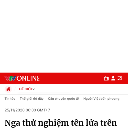
THẾ GIỚI
Chính trị
Tin tức
Thế giới đó đây
Câu chuyện quốc tế
Người Việt bốn phương
Xã hội
25/11/2020 06:00 GMT+7
Pháp luật
Chuyên mục
Kinh tế
Nga thử nghiệm tên lửa trên
Thể thao