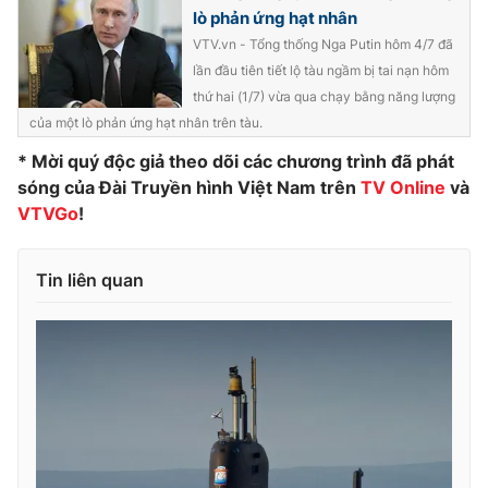
lò phản ứng hạt nhân
Photo
Infographic
VTV.vn - Tổng thống Nga Putin hôm 4/7 đã
lần đầu tiên tiết lộ tàu ngầm bị tai nạn hôm
Video
Shorts video
thứ hai (1/7) vừa qua chạy bằng năng lượng
của một lò phản ứng hạt nhân trên tàu.
VTV Money
* Mời quý độc giả theo dõi các chương trình đã phát
VTV Thể thao
sóng của Đài Truyền hình Việt Nam trên
TV Online
và
VTVGo
!
VTV Sức khoẻ
Bất động sản
Tin liên quan
Thị trường 24h
Tấm lòng Việt
VTV4
Vươn mình bằng AI
VTV9
VTV8
Liên hệ tòa soạn
English