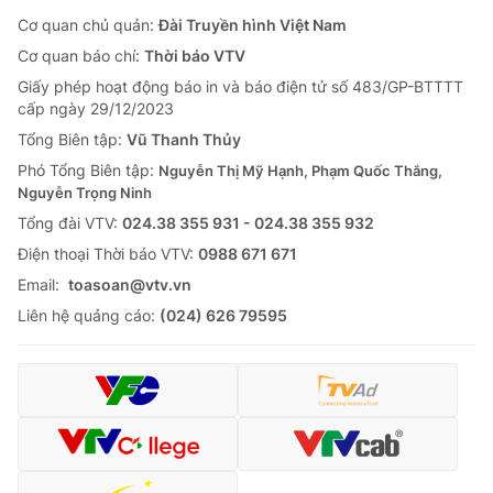
Cơ quan chủ quản:
Đài Truyền hình Việt Nam
Cơ quan báo chí:
Thời báo VTV
Giấy phép hoạt động báo in và báo điện tử số 483/GP-BTTTT
cấp ngày 29/12/2023
Tổng Biên tập:
Vũ Thanh Thủy
Phó Tổng Biên tập:
Nguyễn Thị Mỹ Hạnh, Phạm Quốc Thắng,
Nguyễn Trọng Ninh
Tổng đài VTV:
024.38 355 931 - 024.38 355 932
Ðiện thoại Thời báo VTV:
0988 671 671
Email:
toasoan@vtv.vn
Liên hệ quảng cáo:
(024) 626 79595