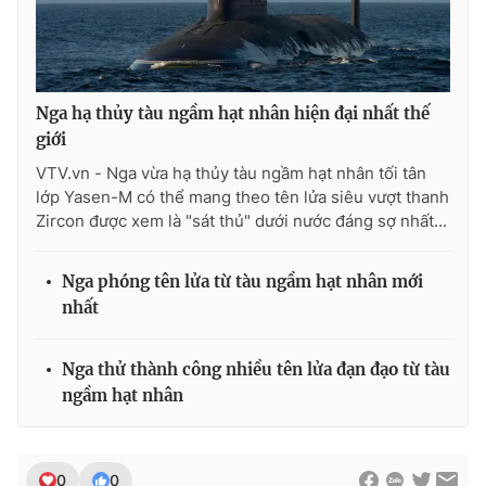
THỜI BÁO VTV
Nga hạ thủy tàu ngầm hạt nhân hiện đại nhất thế
giới
VTV.vn - Nga vừa hạ thủy tàu ngầm hạt nhân tối tân
lớp Yasen-M có thể mang theo tên lửa siêu vượt thanh
Theo dõi báo trên
Zircon được xem là "sát thủ" dưới nước đáng sợ nhất...
Cơ quan chủ quản:
Đài Truyền hình Việt Nam
Nga phóng tên lửa từ tàu ngầm hạt nhân mới
Cơ quan báo chí:
Thời báo VTV
nhất
Giấy phép hoạt động báo in và báo điện tử số 483/GP-BTTTT
cấp ngày 29/12/2023
Nga thử thành công nhiều tên lửa đạn đạo từ tàu
Tổng Biên tập:
Vũ Thanh Thủy
ngầm hạt nhân
Phó Tổng Biên tập:
Nguyễn Thị Mỹ Hạnh, Phạm Quốc Thắng,
Nguyễn Trọng Ninh
Tổng đài VTV:
024.38 355 931 - 024.38 355 932
0
0